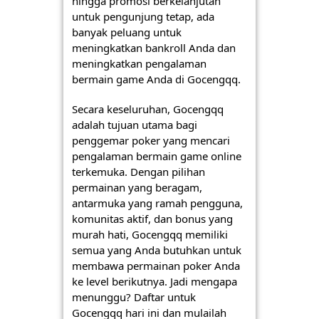
hingga promosi berkelanjutan
untuk pengunjung tetap, ada
banyak peluang untuk
meningkatkan bankroll Anda dan
meningkatkan pengalaman
bermain game Anda di Gocengqq.
Secara keseluruhan, Gocengqq
adalah tujuan utama bagi
penggemar poker yang mencari
pengalaman bermain game online
terkemuka. Dengan pilihan
permainan yang beragam,
antarmuka yang ramah pengguna,
komunitas aktif, dan bonus yang
murah hati, Gocengqq memiliki
semua yang Anda butuhkan untuk
membawa permainan poker Anda
ke level berikutnya. Jadi mengapa
menunggu? Daftar untuk
Gocengqq hari ini dan mulailah