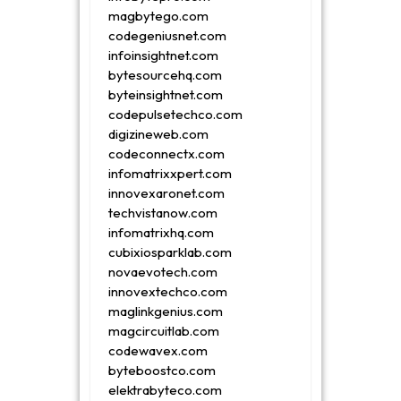
magbytego.com
codegeniusnet.com
infoinsightnet.com
bytesourcehq.com
byteinsightnet.com
codepulsetechco.com
digizineweb.com
codeconnectx.com
infomatrixxpert.com
innovexaronet.com
techvistanow.com
infomatrixhq.com
cubixiosparklab.com
novaevotech.com
innovextechco.com
maglinkgenius.com
magcircuitlab.com
codewavex.com
byteboostco.com
elektrabyteco.com