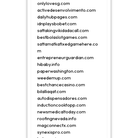
onlylovesg.com
activedesenvolvimento.com
dailyhubpages.com
idnplaysbobet.com
sattakingvikidadacall.com
bestbolaslotgames.com
sattamatkafixedgamehere.co
m
entrepreneurguardian.com
hibaby.info
paperwashington.com
weedemup.com
bestchancecasino.com
bilalliaqat.com
autodispensadores.com
inductioncooktopp.com
newsmedicaltoday.com
roofingnevada.info
magconnectx.com
synexispro.com