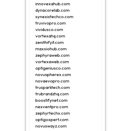
innovexahub.com
dynacorelab.com
synexistechco.com
truvivopro.com
vividusco.com
vortexahq.com
zenithifyit.com
maxxiohub.com
zephyraweb.com
vortexaweb.com
optigeniusco.com
novuspherex.com
novaevopro.com
trusparktech.com
trubrandzhq.com
boostifynet.com
nexventpro.com
zephyrtechx.com
optigoxpert.com
novuswayz.com