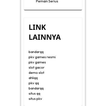
Pemain Serius
LINK
LAINNYA
bandarqq
pkv games resmi
pkv games
slot gacor
demo slot
ahliqq
pkv qq
bandarqq
situs qq
situs pkv