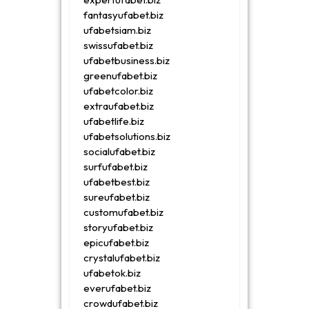
fantasyufabet.biz
ufabetsiam.biz
swissufabet.biz
ufabetbusiness.biz
greenufabet.biz
ufabetcolor.biz
extraufabet.biz
ufabetlife.biz
ufabetsolutions.biz
socialufabet.biz
surfufabet.biz
ufabetbest.biz
sureufabet.biz
customufabet.biz
storyufabet.biz
epicufabet.biz
crystalufabet.biz
ufabetok.biz
everufabet.biz
crowdufabet.biz