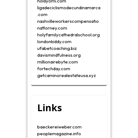
holayomi.com
ligadeciclismodecundinamarca
.com
nashvilleworkerscompensatio
nattorney.com
holyfamilycathedralschool.org
londonkiddy.com
ufabetcoaching.biz
davismindfulness.org
millionairebyte.com
fortechday.com
getcaminorealestateusa.xyz
Links
baeckereiweber.com
peoplemagazine.info