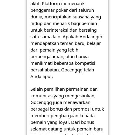
aktif. Platform ini menarik
penggemar poker dari seluruh
dunia, menciptakan suasana yang
hidup dan menarik bagi pemain
untuk berinteraksi dan bersaing
satu sama lain. Apakah Anda ingin
mendapatkan teman baru, belajar
dari pemain yang lebih
berpengalaman, atau hanya
menikmati beberapa kompetisi
persahabatan, Gocengqq telah
Anda liput.
Selain pemilihan permainan dan
komunitas yang mengesankan,
Gocengqq juga menawarkan
berbagai bonus dan promosi untuk
memberi penghargaan kepada
pemain yang loyal. Dari bonus
selamat datang untuk pemain baru