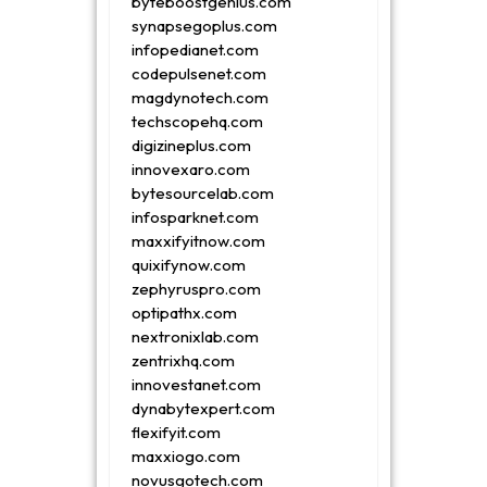
byteboostgenius.com
synapsegoplus.com
infopedianet.com
codepulsenet.com
magdynotech.com
techscopehq.com
digizineplus.com
innovexaro.com
bytesourcelab.com
infosparknet.com
maxxifyitnow.com
quixifynow.com
zephyruspro.com
optipathx.com
nextronixlab.com
zentrixhq.com
innovestanet.com
dynabytexpert.com
flexifyit.com
maxxiogo.com
novusgotech.com