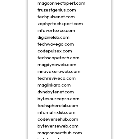
magconnectxpert.com
truzestgenius.com
techpulsenet.com
zephyrtechxpert.com
infovortexco.com
digizinelab.com
techwavego.com
codepulsex.com
techscopetech.com
magdynoweb.com
innovexaroweb.com
techreviveco.com
maglinkaro.com
dynabytenet.com
bytesourcepro.com
techspherelab.com
infomatrixlab.com
codeversehub.com
byteverseweb.com
magconnecthub.com