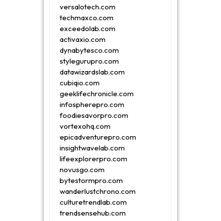
versalotech.com
techmaxco.com
exceedolab.com
activaxio.com
dynabytesco.com
stylegurupro.com
datawizardslab.com
cubiqio.com
geeklifechronicle.com
infospherepro.com
foodiesavorpro.com
vortexohq.com
epicadventurepro.com
insightwavelab.com
lifeexplorerpro.com
novusgo.com
bytestormpro.com
wanderlustchrono.com
culturetrendlab.com
trendsensehub.com