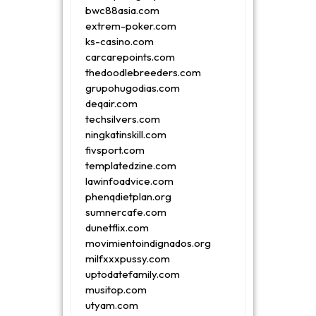
bwc88asia.com
extrem-poker.com
ks-casino.com
carcarepoints.com
thedoodlebreeders.com
grupohugodias.com
deqair.com
techsilvers.com
ningkatinskill.com
fivsport.com
templatedzine.com
lawinfoadvice.com
phenqdietplan.org
sumnercafe.com
dunetflix.com
movimientoindignados.org
milfxxxpussy.com
uptodatefamily.com
musitop.com
utyam.com