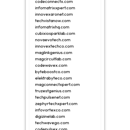
codeconnectx.com
infomatrixxpert.com
innovexaronet.com
techvistanow.com
infomatrixhq.com
cubixiosparklab.com
novaevotech.com
innovextechco.com
maglinkgenius.com
magcircuitlab.com
codewavex.com
byteboostco.com
elektrabyteco.com
magconnectxpert.com
truzestgenius.com
techpulsenet.com
zephyrtechxpert.com
infovortexco.com
digizinelab.com
techwavego.com
codepulsex.com