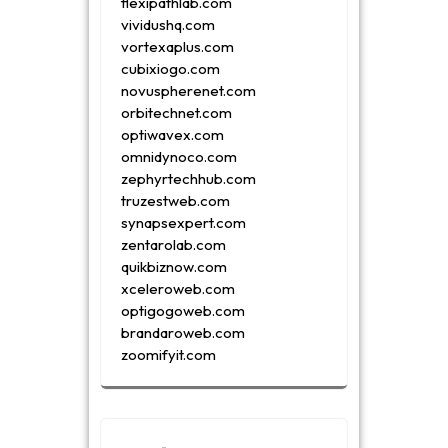
flexipathlab.com
vividushq.com
vortexaplus.com
cubixiogo.com
novuspherenet.com
orbitechnet.com
optiwavex.com
omnidynoco.com
zephyrtechhub.com
truzestweb.com
synapsexpert.com
zentarolab.com
quikbiznow.com
xceleroweb.com
optigogoweb.com
brandaroweb.com
zoomifyit.com