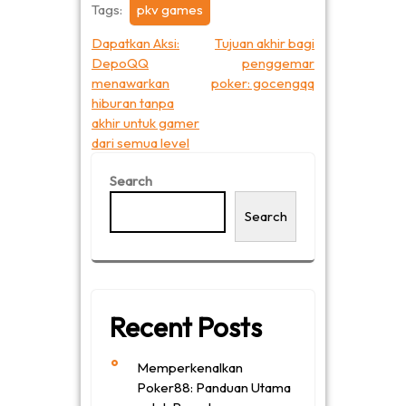
Tags:
pkv games
Post
Dapatkan Aksi:
Tujuan akhir bagi
DepoQQ
penggemar
navigation
menawarkan
poker: gocengqq
hiburan tanpa
akhir untuk gamer
dari semua level
Search
Search
Recent Posts
Memperkenalkan
Poker88: Panduan Utama