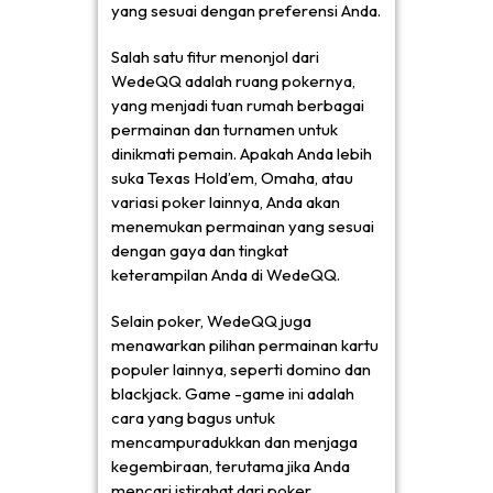
yang sesuai dengan preferensi Anda.
Salah satu fitur menonjol dari
WedeQQ adalah ruang pokernya,
yang menjadi tuan rumah berbagai
permainan dan turnamen untuk
dinikmati pemain. Apakah Anda lebih
suka Texas Hold’em, Omaha, atau
variasi poker lainnya, Anda akan
menemukan permainan yang sesuai
dengan gaya dan tingkat
keterampilan Anda di WedeQQ.
Selain poker, WedeQQ juga
menawarkan pilihan permainan kartu
populer lainnya, seperti domino dan
blackjack. Game -game ini adalah
cara yang bagus untuk
mencampuradukkan dan menjaga
kegembiraan, terutama jika Anda
mencari istirahat dari poker.