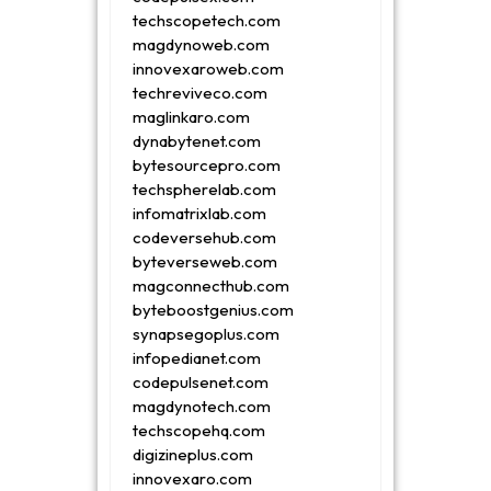
techscopetech.com
magdynoweb.com
innovexaroweb.com
techreviveco.com
maglinkaro.com
dynabytenet.com
bytesourcepro.com
techspherelab.com
infomatrixlab.com
codeversehub.com
byteverseweb.com
magconnecthub.com
byteboostgenius.com
synapsegoplus.com
infopedianet.com
codepulsenet.com
magdynotech.com
techscopehq.com
digizineplus.com
innovexaro.com