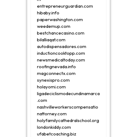
entrepreneurguardian.com
hibaby.info
paperwashington.com
weedemup.com
bestchancecasino.com
bilalliaqat.com
autodispensadores.com
inductioncooktopp.com
newsmedicaltoday.com
roofingnevada.info
magconnectx.com
synexispro.com
holayomi.com
ligadeciclismodecundinamarca
.com
nashvilleworkerscompensatio
nattorney.com
holyfamilycathedralschool.org
londonkiddy.com
ufabetcoaching.biz