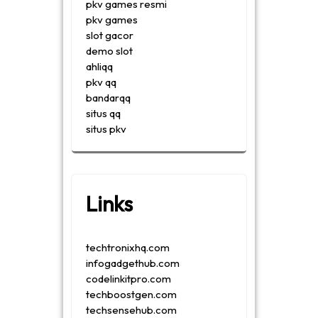
pkv games resmi
pkv games
slot gacor
demo slot
ahliqq
pkv qq
bandarqq
situs qq
situs pkv
Links
techtronixhq.com
infogadgethub.com
codelinkitpro.com
techboostgen.com
techsensehub.com