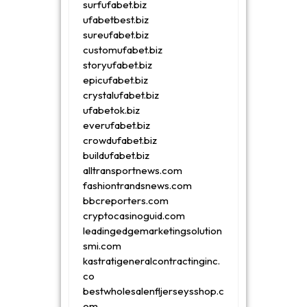
surfufabet.biz
ufabetbest.biz
sureufabet.biz
customufabet.biz
storyufabet.biz
epicufabet.biz
crystalufabet.biz
ufabetok.biz
everufabet.biz
crowdufabet.biz
buildufabet.biz
alltransportnews.com
fashiontrandsnews.com
bbcreporters.com
cryptocasinoguid.com
leadingedgemarketingsolution
smi.com
kastratigeneralcontractinginc.
co
bestwholesalenfljerseysshop.c
om