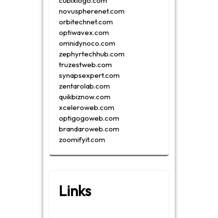
cubixiogo.com
novuspherenet.com
orbitechnet.com
optiwavex.com
omnidynoco.com
zephyrtechhub.com
truzestweb.com
synapsexpert.com
zentarolab.com
quikbiznow.com
xceleroweb.com
optigogoweb.com
brandaroweb.com
zoomifyit.com
Links