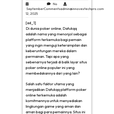
No
September
Comments
admin@innovextechpro.com
12, 2025
[ad_1]
Di dunia poker online, Datukqq
adalah nama yang menonjol sebagai
platform terkemuka bagi pemain
yang ingin menguji keterampilan dan
keberuntungan mereka dalam
permainan. Tapi apa yang
sebenarnya terjadi di balik layar situs
poker online populer ini yang
membedakannya dari yang lain?
Salah satu faktor utama yang
menjadikan Datukqq platform poker
online terkemuka adalah
komitmennya untuk menyediakan
lingkungan game yang aman dan
aman bagi para pemainnya. Situs ini