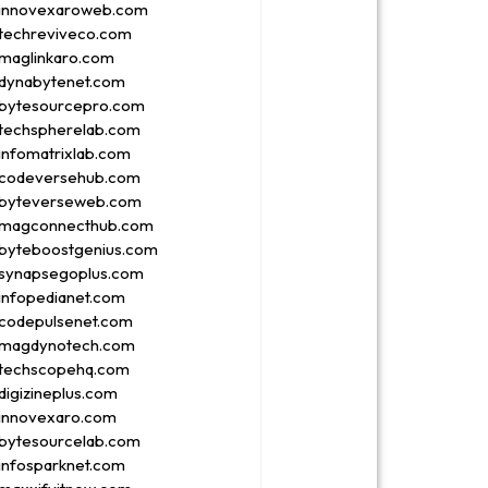
innovexaroweb.com
techreviveco.com
maglinkaro.com
dynabytenet.com
bytesourcepro.com
techspherelab.com
infomatrixlab.com
codeversehub.com
byteverseweb.com
magconnecthub.com
byteboostgenius.com
synapsegoplus.com
infopedianet.com
codepulsenet.com
magdynotech.com
techscopehq.com
digizineplus.com
innovexaro.com
bytesourcelab.com
infosparknet.com