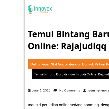
Skip
to
content
Temui Bintang Baru
Online: Rajajudiqq
Daftar Agen Slot Gacor dengan Banyak Pilihan 
Temui Bintang Baru di Industri Judi Online: Rajaju
June 6, 2026
No Comments
admin@innov
Industri perjudian online sedang booming, den