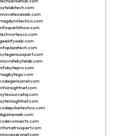
techsensehub.com
bytelabtech.com
innovatexaweb.com
magdynotechco.com
infosparkitnow.com
techvortexco.com
geekifyweb.com
infoplazatech.com
bytegeniusxpert.com
innovatebytelab.com
infobytepro.com
magbytego.com
codegeniusnet.com
infoinsightnet.com
bytesourcehq.com
byteinsightnet.com
codepulsetechco.com
digizineweb.com
codeconnectx.com
infomatrixxpert.com
innovexaronet.com