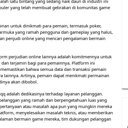
h satu bintang yang sedang naik daun di industri ini
populer yang telah membuat gebrakan di komunitas game
an untuk dinikmati para pemain, termasuk poker,
antarmuka yang ramah pengguna dan gameplay yang halus,
ngan penjudi online yang mencari pengalaman bermain
rm perjudian online lainnya adalah komitmennya untuk
an terjamin bagi para pemainnya. Platform ini
k memastikan bahwa semua data dan transaksi pemain
ya lainnya. Artinya, pemain dapat menikmati permainan
dinya akan dibobol.
qq adalah dedikasinya terhadap layanan pelanggan.
n pelanggan yang ramah dan berpengetahuan luas yang
pertanyaan atau masalah apa pun yang mungkin mereka
latform, menyelesaikan masalah teknis, atau memberikan
ngalaman bermain game mereka, tim dukungan pelanggan