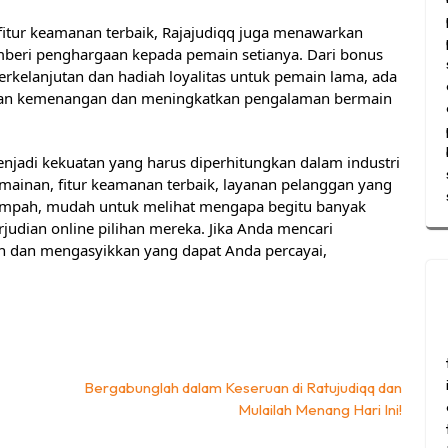
fitur keamanan terbaik, Rajajudiqq juga menawarkan
eri penghargaan kepada pemain setianya. Dari bonus
kelanjutan dan hadiah loyalitas untuk pemain lama, ada
kan kemenangan dan meningkatkan pengalaman bermain
enjadi kekuatan yang harus diperhitungkan dalam industri
mainan, fitur keamanan terbaik, layanan pelanggan yang
limpah, mudah untuk melihat mengapa begitu banyak
judian online pilihan mereka. Jika Anda mencari
dan mengasyikkan yang dapat Anda percayai,
Bergabunglah dalam Keseruan di Ratujudiqq dan
Mulailah Menang Hari Ini!