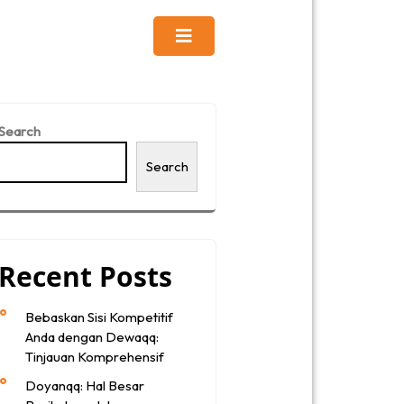
Search
Search
Recent Posts
Bebaskan Sisi Kompetitif
Anda dengan Dewaqq:
Tinjauan Komprehensif
Doyanqq: Hal Besar