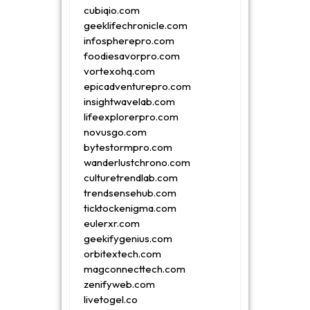
cubiqio.com
geeklifechronicle.com
infospherepro.com
foodiesavorpro.com
vortexohq.com
epicadventurepro.com
insightwavelab.com
lifeexplorerpro.com
novusgo.com
bytestormpro.com
wanderlustchrono.com
culturetrendlab.com
trendsensehub.com
ticktockenigma.com
eulerxr.com
geekifygenius.com
orbitextech.com
magconnecttech.com
zenifyweb.com
livetogel.co