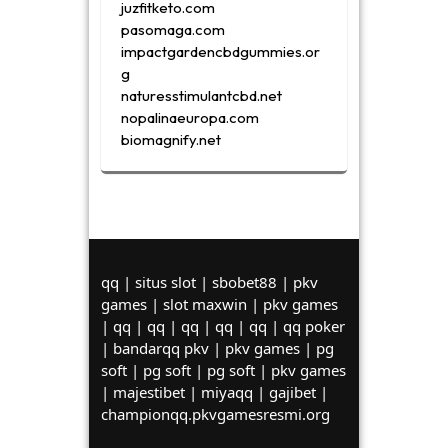
juzfitketo.com
pasomaga.com
impactgardencbdgummies.or
g
naturesstimulantcbd.net
nopalinaeuropa.com
biomagnify.net
qq
|
situs slot
|
sbobet88
|
pkv
games
|
slot maxwin
|
pkv games
|
qq
|
qq
|
qq
|
qq
|
qq
|
qq poker
|
bandarqq pkv
|
pkv games
|
pg
soft
|
pg soft
|
pg soft
|
pkv games
|
majestibet
|
miyaqq
|
gajibet
|
championqq.pkvgamesresmi.org