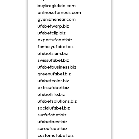
buyliraglutide.com
onlinesafemeds.com
gyanibhandar.com
ufabetwarp.biz
ufabetclip.biz
expertufabet.biz
fantasyufabet.biz
ufabetsiam.biz
swissufabet.biz
ufabetbusiness.biz
greenufabet.biz
ufabetcolor.biz
extraufabet.biz
ufabetlife.biz
ufabetsolutions.biz
socialufabet.biz
surfufabet.biz
ufabetbest.biz
sureufabet.biz
customufabet.biz