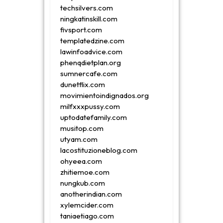
techsilvers.com
ningkatinskill.com
fivsport.com
templatedzine.com
lawinfoadvice.com
phenqdietplan.org
sumnercafe.com
dunetflix.com
movimientoindignados.org
milfxxxpussy.com
uptodatefamily.com
musitop.com
utyam.com
lacostituzioneblog.com
ohyeea.com
zhitiemoe.com
nungkub.com
anotherindian.com
xylemcider.com
taniaetiago.com