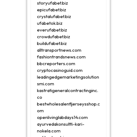
storyufabet.biz
epicufabet.biz
crystalufabet.biz
ufabetok.biz
everufabet.biz
crowdufabet.biz
buildufabet.biz
alltransportnews.com
fashiontrandsnews.com
bbcreporters.com
cryptocasinoguid.com
leadingedgemarketingsolution
smi.com
kastratigeneralcontractinginc.
co
bestwholesalenfljerseysshop.c
om
openlivinglabdays14.com
ayurvedakonsultti-kari-
nokela.com