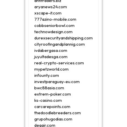
antitraders.biz
aryanews24.com
xscape-it.com
777azino-mobile.com
cobbseniorbowl.com
technowdesign.com
durexsecurityandshipping.com
cityroofingandplannig.com
ivdabergasa.com
juyultadesga.com
real-crypto-services.com
mypetzworld.com
infounty.com
investparaguay-eu.com
bwc88asia.com
extrem-poker.com
ks-casino.com
carcarepoints.com
thedoodlebreeders.com
grupohugodias.com
deqair.com