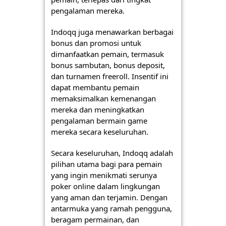
pengalaman mereka.
Indoqq juga menawarkan berbagai
bonus dan promosi untuk
dimanfaatkan pemain, termasuk
bonus sambutan, bonus deposit,
dan turnamen freeroll. Insentif ini
dapat membantu pemain
memaksimalkan kemenangan
mereka dan meningkatkan
pengalaman bermain game
mereka secara keseluruhan.
Secara keseluruhan, Indoqq adalah
pilihan utama bagi para pemain
yang ingin menikmati serunya
poker online dalam lingkungan
yang aman dan terjamin. Dengan
antarmuka yang ramah pengguna,
beragam permainan, dan