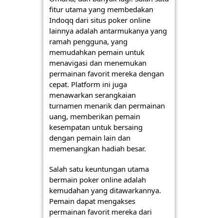
fitur utama yang membedakan
Indoqq dari situs poker online
lainnya adalah antarmukanya yang
ramah pengguna, yang
memudahkan pemain untuk
menavigasi dan menemukan
permainan favorit mereka dengan
cepat. Platform ini juga
menawarkan serangkaian
turnamen menarik dan permainan
uang, memberikan pemain
kesempatan untuk bersaing
dengan pemain lain dan
memenangkan hadiah besar.
Salah satu keuntungan utama
bermain poker online adalah
kemudahan yang ditawarkannya.
Pemain dapat mengakses
permainan favorit mereka dari