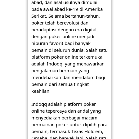
abad, dan asal usulnya dimulai
pada awal abad ke-19 di Amerika
Serikat. Selama bertahun-tahun,
poker telah berevolusi dan
beradaptasi dengan era digital,
dengan poker online menjadi
hiburan favorit bagi banyak
pemain di seluruh dunia. Salah satu
platform poker online terkemuka
adalah Indoqq, yang menawarkan
pengalaman bermain yang
mendebarkan dan mendalam bagi
pemain dari semua tingkat
keahlian.
Indoqq adalah platform poker
online tepercaya dan andal yang
menyediakan berbagai macam
permainan poker untuk dipilih para
pemain, termasuk Texas Hold’em,
Omaha, dan banyak lagi. Salah satu