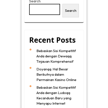
Search
Search
Recent Posts
Bebaskan Sisi Kompetitif
Anda dengan Dewaqq:
Tinjauan Komprehensif
Doyanqq: Hal Besar
Berikutnya dalam
Permainan Kasino Online
Bebaskan Sisi Kompetitif
Anda dengan Ludoqq:
Kecanduan Baru yang
Menyapu Internet