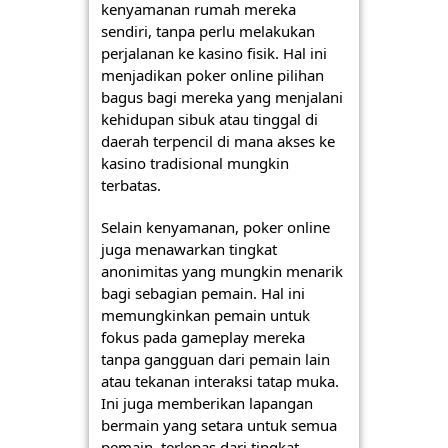
kenyamanan rumah mereka
sendiri, tanpa perlu melakukan
perjalanan ke kasino fisik. Hal ini
menjadikan poker online pilihan
bagus bagi mereka yang menjalani
kehidupan sibuk atau tinggal di
daerah terpencil di mana akses ke
kasino tradisional mungkin
terbatas.
Selain kenyamanan, poker online
juga menawarkan tingkat
anonimitas yang mungkin menarik
bagi sebagian pemain. Hal ini
memungkinkan pemain untuk
fokus pada gameplay mereka
tanpa gangguan dari pemain lain
atau tekanan interaksi tatap muka.
Ini juga memberikan lapangan
bermain yang setara untuk semua
pemain, terlepas dari tingkat