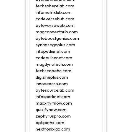
techspherelab.com
infomatrixlab.com
codeversehub.com
byteverseweb.com
magconnecthub.com
byteboostgenius.com
synapsegoplus.com
infopedianet.com
codepulsenet.com
magdynotech.com
techscopehq.com
digizineplus.com
innovexaro.com
bytesourcelab.com
infosparknet.com
maxxifyitnow.com
quixifynow.com
zephyruspro.com
optipathx.com
nextronixlab.com