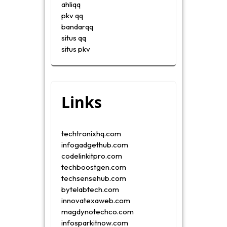
ahliqq
pkv qq
bandarqq
situs qq
situs pkv
Links
techtronixhq.com
infogadgethub.com
codelinkitpro.com
techboostgen.com
techsensehub.com
bytelabtech.com
innovatexaweb.com
magdynotechco.com
infosparkitnow.com