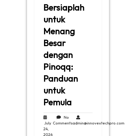
Bersiaplah
untuk
Menang
Besar
dengan
Pinoqq:
Panduan
untuk
Pemula
No
No
admin
July
Comments
admin@innovextechpro.com
Comments
24,
July
2026