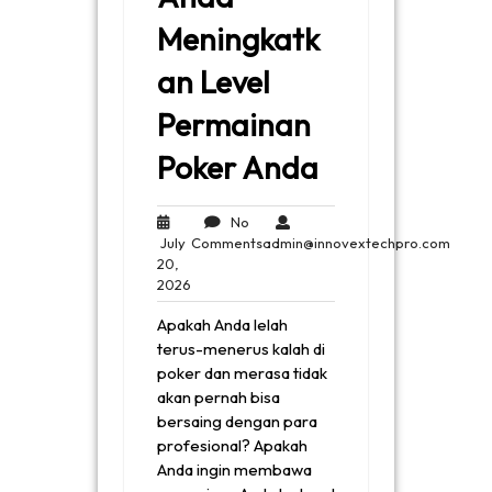
Meningkatk
an Level
Permainan
Poker Anda
No
No
admin
July
Comments
admin@innovextechpro.com
Comments
20,
July
2026
20,
Apakah Anda lelah
2026
terus-menerus kalah di
poker dan merasa tidak
akan pernah bisa
bersaing dengan para
profesional? Apakah
Anda ingin membawa