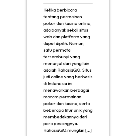
17,
Ketika berbicara
2026
tentang permainan
poker dan kasino online,
ada banyak sekali situs
web dan platform yang
dapat dipilih. Namun,
satu permata
tersembunyi yang
menonjol dari yang lain
adalah RahasiaQQ. Situs
judi online yang berbasis
di Indonesia ini
menawarkan berbagai
macam permainan
poker dan kasino, serta
beberapa fitur unik yang
membedakannya dari
para pesaingnya.
RahasiaQQ mungkin […]