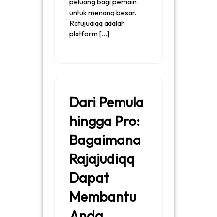
peluang bagi pemain
untuk menang besar.
Ratujudiqq adalah
platform […]
Dari Pemula
hingga Pro:
Bagaimana
Rajajudiqq
Dapat
Membantu
Anda