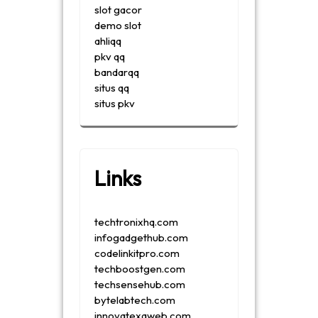
slot gacor
demo slot
ahliqq
pkv qq
bandarqq
situs qq
situs pkv
Links
techtronixhq.com
infogadgethub.com
codelinkitpro.com
techboostgen.com
techsensehub.com
bytelabtech.com
innovatexaweb.com