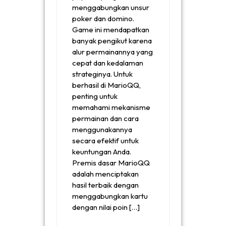
menggabungkan unsur
poker dan domino.
Game ini mendapatkan
banyak pengikut karena
alur permainannya yang
cepat dan kedalaman
strateginya. Untuk
berhasil di MarioQQ,
penting untuk
memahami mekanisme
permainan dan cara
menggunakannya
secara efektif untuk
keuntungan Anda.
Premis dasar MarioQQ
adalah menciptakan
hasil terbaik dengan
menggabungkan kartu
dengan nilai poin […]