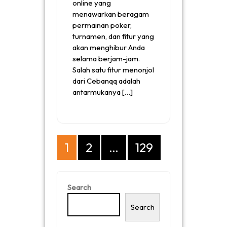
online yang
menawarkan beragam
permainan poker,
turnamen, dan fitur yang
akan menghibur Anda
selama berjam-jam.
Salah satu fitur menonjol
dari Cebanqq adalah
antarmukanya […]
Posts
1
2
…
129
navigation
Search
Search