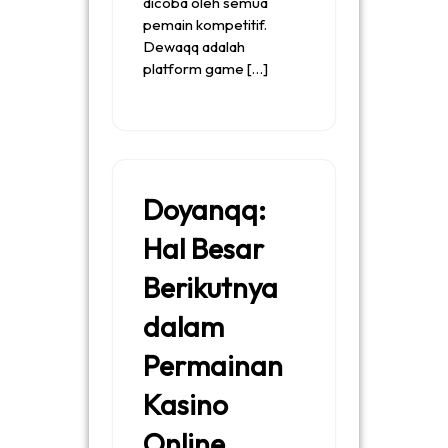
dicoba oleh semua
pemain kompetitif.
Dewaqq adalah
platform game […]
Doyanqq:
Hal Besar
Berikutnya
dalam
Permainan
Kasino
Online