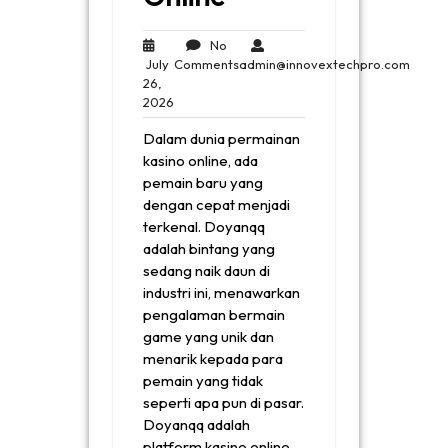
No
No
admin
July
Comments
admin@innovextechpro.com
Comments
26,
July
2026
26,
Dalam dunia permainan
2026
kasino online, ada
pemain baru yang
dengan cepat menjadi
terkenal. Doyanqq
adalah bintang yang
sedang naik daun di
industri ini, menawarkan
pengalaman bermain
game yang unik dan
menarik kepada para
pemain yang tidak
seperti apa pun di pasar.
Doyanqq adalah
platform kasino online