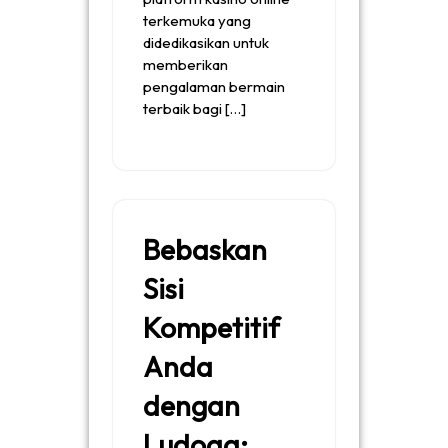
terkemuka yang
didedikasikan untuk
memberikan
pengalaman bermain
terbaik bagi […]
Bebaskan
Sisi
Kompetitif
Anda
dengan
Ludoqq: