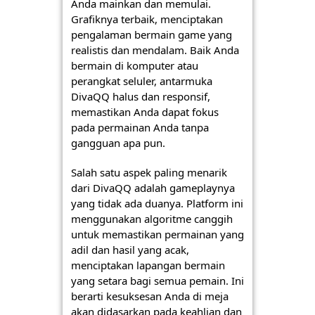
Anda mainkan dan memulai.
Grafiknya terbaik, menciptakan
pengalaman bermain game yang
realistis dan mendalam. Baik Anda
bermain di komputer atau
perangkat seluler, antarmuka
DivaQQ halus dan responsif,
memastikan Anda dapat fokus
pada permainan Anda tanpa
gangguan apa pun.
Salah satu aspek paling menarik
dari DivaQQ adalah gameplaynya
yang tidak ada duanya. Platform ini
menggunakan algoritme canggih
untuk memastikan permainan yang
adil dan hasil yang acak,
menciptakan lapangan bermain
yang setara bagi semua pemain. Ini
berarti kesuksesan Anda di meja
akan didasarkan pada keahlian dan