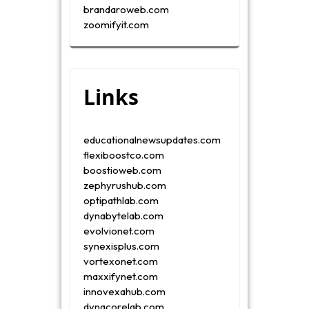
brandaroweb.com
zoomifyit.com
Links
educationalnewsupdates.com
flexiboostco.com
boostioweb.com
zephyrushub.com
optipathlab.com
dynabytelab.com
evolvionet.com
synexisplus.com
vortexonet.com
maxxifynet.com
innovexahub.com
dynacorelab.com