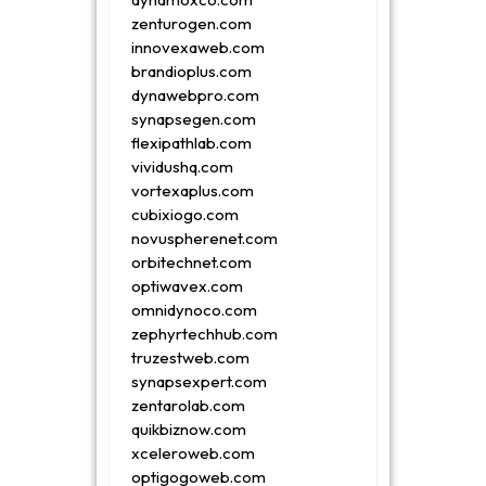
zenturogen.com
innovexaweb.com
brandioplus.com
dynawebpro.com
synapsegen.com
flexipathlab.com
vividushq.com
vortexaplus.com
cubixiogo.com
novuspherenet.com
orbitechnet.com
optiwavex.com
omnidynoco.com
zephyrtechhub.com
truzestweb.com
synapsexpert.com
zentarolab.com
quikbiznow.com
xceleroweb.com
optigogoweb.com