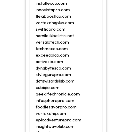
instaflexco.com
innovistapro.com
flexiboostlab.com
vortexohqplus.com
swiftiopro.com
hamilelikbelirtisi.net
versalotech.com
techmaxco.com
exceedolab.com
activaxio.com
dynabytesco.com
stylegurupro.com
datawizardslab.com
cubiqio.com
geeklifechronicle.com
infospherepro.com
foodiesavorpro.com
vortexohq.com
epicadventurepro.com
insightwavelab.com