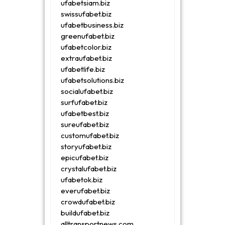
ufabetsiam.biz
swissufabet.biz
ufabetbusiness.biz
greenufabet.biz
ufabetcolor.biz
extraufabet.biz
ufabetlife.biz
ufabetsolutions.biz
socialufabet.biz
surfufabet.biz
ufabetbest.biz
sureufabet.biz
customufabet.biz
storyufabet.biz
epicufabet.biz
crystalufabet.biz
ufabetok.biz
everufabet.biz
crowdufabet.biz
buildufabet.biz
alltransportnews.com