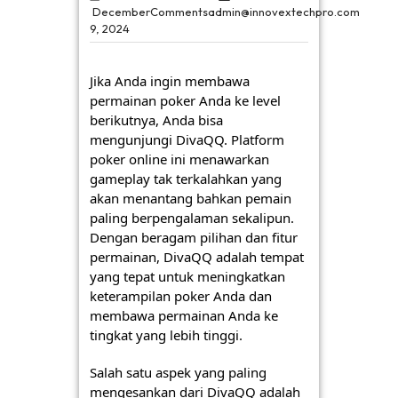
December
Comments
admin@innovextechpro.com
9, 2024
Jika Anda ingin membawa
permainan poker Anda ke level
berikutnya, Anda bisa
mengunjungi DivaQQ. Platform
poker online ini menawarkan
gameplay tak terkalahkan yang
akan menantang bahkan pemain
paling berpengalaman sekalipun.
Dengan beragam pilihan dan fitur
permainan, DivaQQ adalah tempat
yang tepat untuk meningkatkan
keterampilan poker Anda dan
membawa permainan Anda ke
tingkat yang lebih tinggi.
Salah satu aspek yang paling
mengesankan dari DivaQQ adalah