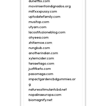
dunetflix.com
movimientoindignados.org
milfxxxpussy.com
uptodatefamily.com
musitop.com
utyam.com
lacostituzioneblog.com
ohyeea.com
zhitiemoe.com
nungkub.com
anotherindian.com
xylemcider.com
taniaetiago.com
juzfitketo.com
pasomaga.com
impactgardencbdgummies.or
g
naturesstimulantcbd.net
nopalinaeuropa.com
biomagnify.net