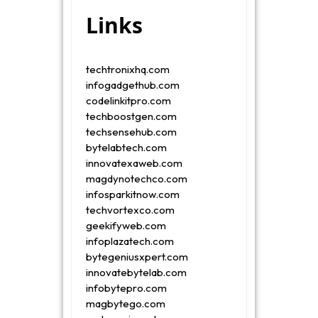
Links
techtronixhq.com
infogadgethub.com
codelinkitpro.com
techboostgen.com
techsensehub.com
bytelabtech.com
innovatexaweb.com
magdynotechco.com
infosparkitnow.com
techvortexco.com
geekifyweb.com
infoplazatech.com
bytegeniusxpert.com
innovatebytelab.com
infobytepro.com
magbytego.com