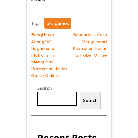
Tags:
pkv games
Post
Bangkitnya
Bandarqq – Cara
AbangQQ:
Menghindari
navigation
Bagaimana
Kekalahan Besar
Platform Ini
di Poker Online
Mengubah
Permainan dalam
Game Online
Search
Search
Recent Posts