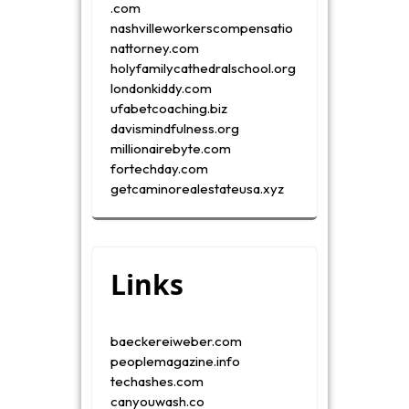
.com
nashvilleworkerscompensatio
nattorney.com
holyfamilycathedralschool.org
londonkiddy.com
ufabetcoaching.biz
davismindfulness.org
millionairebyte.com
fortechday.com
getcaminorealestateusa.xyz
Links
baeckereiweber.com
peoplemagazine.info
techashes.com
canyouwash.co