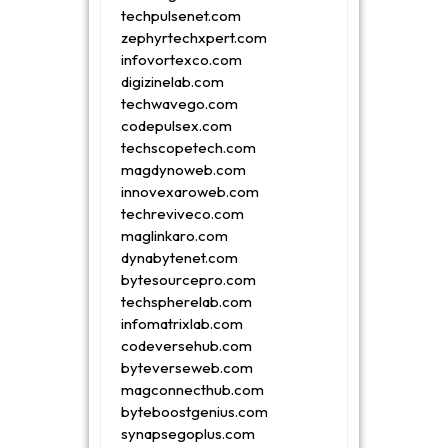
techpulsenet.com
zephyrtechxpert.com
infovortexco.com
digizinelab.com
techwavego.com
codepulsex.com
techscopetech.com
magdynoweb.com
innovexaroweb.com
techreviveco.com
maglinkaro.com
dynabytenet.com
bytesourcepro.com
techspherelab.com
infomatrixlab.com
codeversehub.com
byteverseweb.com
magconnecthub.com
byteboostgenius.com
synapsegoplus.com