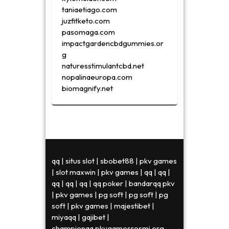
taniaetiago.com
juzfitketo.com
pasomaga.com
impactgardencbdgummies.or
g
naturesstimulantcbd.net
nopalinaeuropa.com
biomagnify.net
qq
|
situs slot
|
sbobet88
|
pkv games
|
slot maxwin
|
pkv games
|
qq
|
qq
|
qq
|
qq
|
qq
|
qq poker
|
bandarqq pkv
|
pkv games
|
pg soft
|
pg soft
|
pg
soft
|
pkv games
|
majestibet
|
miyaqq
|
gajibet
|
championqq.pkvgamesresmi.org