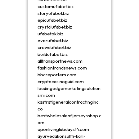
customufabet.biz
storyufabet.biz
epicufabet.biz
crystalufabet.biz
ufabetok.biz
everufabet.biz
crowdufabet.biz
buildufabet.biz
alltransportnews.com
fashiontrandsnews.com
bbcreporters.com
cryptocasinoguid.com
leadingedgemarketingsolution
smi.com
kastratigeneralcontractinginc.
co
bestwholesalenfljerseysshop.c
om
openlivinglabdays14.com
ayurvedakonsultti-kari-