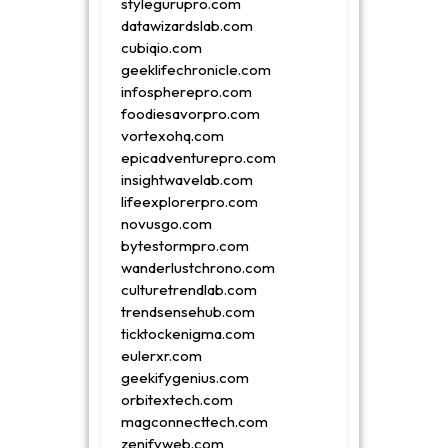
stylegurupro.com
datawizardslab.com
cubiqio.com
geeklifechronicle.com
infospherepro.com
foodiesavorpro.com
vortexohq.com
epicadventurepro.com
insightwavelab.com
lifeexplorerpro.com
novusgo.com
bytestormpro.com
wanderlustchrono.com
culturetrendlab.com
trendsensehub.com
ticktockenigma.com
eulerxr.com
geekifygenius.com
orbitextech.com
magconnecttech.com
zenifyweb.com