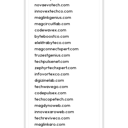
novaevotech.com
innovextechco.com
maglinkgenius.com
magcircuitlab.com
codewavex.com
byteboostco.com
elektrabyteco.com
magconnectxpert.com
truzestgenius.com
techpulsenet.com
zephyrtechxpert.com
infovortexco.com
digizinelab.com
techwavego.com
codepulsex.com
techscopetech.com
magdynoweb.com
innovexaroweb.com
techreviveco.com
maglinkaro.com