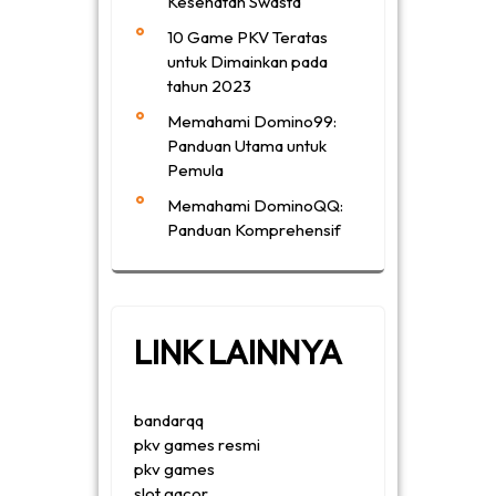
Kesehatan Swasta
10 Game PKV Teratas
untuk Dimainkan pada
tahun 2023
Memahami Domino99:
Panduan Utama untuk
Pemula
Memahami DominoQQ:
Panduan Komprehensif
LINK LAINNYA
bandarqq
pkv games resmi
pkv games
slot gacor