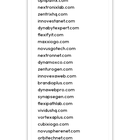
optipathx.com
nextronixlab.com
zentrixhq.com
innovestanet.com
dynabytexpert.com
flexifyit.com
maxxiogo.com
novusgotech.com
nextronnet.com
dynamoxco.com
zenturogen.com
innovexaweb.com
brandioplus.com
dynawebpro.com
synapsegen.com
flexipathlab.com
vividushq.com
vortexaplus.com
cubixiogo.com
novuspherenet.com
orbitechnet.com