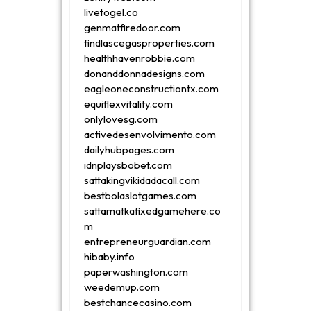
livetogel.co
genmatfiredoor.com
findlascegasproperties.com
healthhavenrobbie.com
donanddonnadesigns.com
eagleoneconstructiontx.com
equiflexvitality.com
onlylovesg.com
activedesenvolvimento.com
dailyhubpages.com
idnplaysbobet.com
sattakingvikidadacall.com
bestbolaslotgames.com
sattamatkafixedgamehere.co
m
entrepreneurguardian.com
hibaby.info
paperwashington.com
weedemup.com
bestchancecasino.com