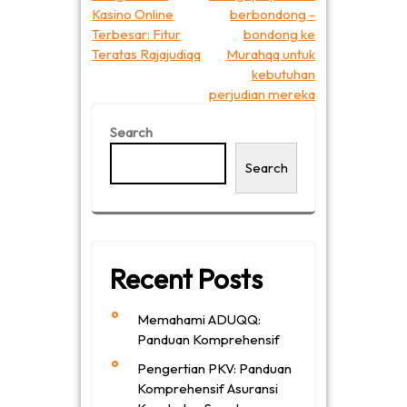
Post
Kasino Online
berbondong -
navigation
Terbesar: Fitur
bondong ke
Teratas Rajajudiqq
Murahqq untuk
kebutuhan
perjudian mereka
Search
Search
Recent Posts
Memahami ADUQQ:
Panduan Komprehensif
Pengertian PKV: Panduan
Komprehensif Asuransi