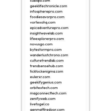
cubiqio.com
geeklifechronicle.com
infospherepro.com
foodiesavorpro.com
vortexohq.com
epicadventurepro.com
insightwavelab.com
lifeexplorerpro.com
novusgo.com
bytestormpro.com
wanderlustchrono.com
culturetrendlab.com
trendsensehub.com
ticktockenigma.com
eulerxr.com
geekifygenius.com
orbitextech.com
magconnecttech.com
zenifyweb.com
livetogel.co
genmatfiredoor.com