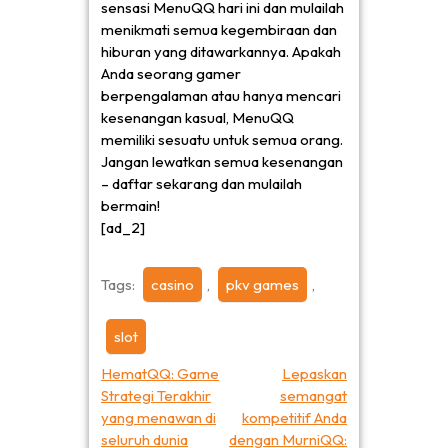
sensasi MenuQQ hari ini dan mulailah
menikmati semua kegembiraan dan
hiburan yang ditawarkannya. Apakah
Anda seorang gamer
berpengalaman atau hanya mencari
kesenangan kasual, MenuQQ
memiliki sesuatu untuk semua orang.
Jangan lewatkan semua kesenangan
– daftar sekarang dan mulailah
bermain!
[ad_2]
Tags:
casino
,
pkv games
,
slot
Post
HematQQ: Game
Lepaskan
Strategi Terakhir
semangat
navigation
yang menawan di
kompetitif Anda
seluruh dunia
dengan MurniQQ: