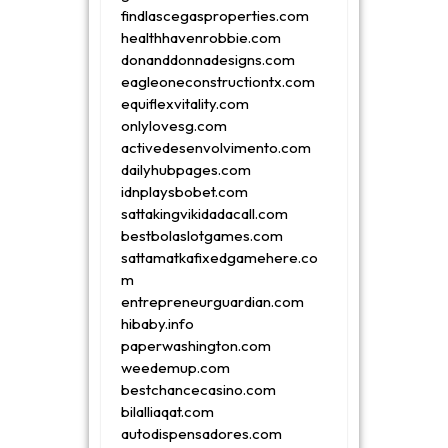
findlascegasproperties.com
healthhavenrobbie.com
donanddonnadesigns.com
eagleoneconstructiontx.com
equiflexvitality.com
onlylovesg.com
activedesenvolvimento.com
dailyhubpages.com
idnplaysbobet.com
sattakingvikidadacall.com
bestbolaslotgames.com
sattamatkafixedgamehere.co
m
entrepreneurguardian.com
hibaby.info
paperwashington.com
weedemup.com
bestchancecasino.com
bilalliaqat.com
autodispensadores.com