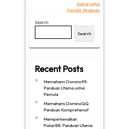
Game untuk
Pemikir Strategis
Search
Search
Recent Posts
Memahami Domino99:
Panduan Utama untuk
Pemula
Memahami DominoQQ:
Panduan Komprehensif
Memperkenalkan
Poker88: Panduan Utama