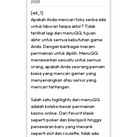
2025
[ad_1]
Apakah Anda mencari toko serba ada
untuk hiburan tanpa akhir? Tidak
terlihat lagi dari menuQQ, tujuan
akhir untuk semua kebutuhan game
Anda. Dengan berbagai macam
permainan untuk dipilih, MenuQQ
menawarkan sesuatu untuk semua
orang, apakah Anda seorang pemain
biasa yang mencari gamer yang
menyenangkan atau serius yang
mencari tantangan.
Salah satu highlights dari menuQQ
adalah koleksi besar permainan
kasino online. Dari favorit klasik
seperti poker dan blackjack hingga
penawaran baru yang menarik
seperti slot dan roulette, tidak ada