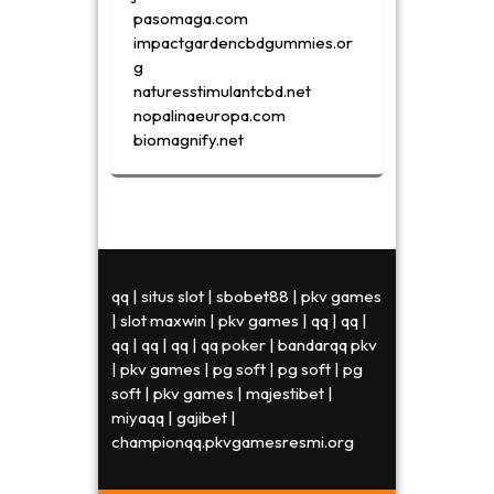
pasomaga.com
impactgardencbdgummies.or
g
naturesstimulantcbd.net
nopalinaeuropa.com
biomagnify.net
qq
|
situs slot
|
sbobet88
|
pkv games
|
slot maxwin
|
pkv games
|
qq
|
qq
|
qq
|
qq
|
qq
|
qq poker
|
bandarqq pkv
|
pkv games
|
pg soft
|
pg soft
|
pg
soft
|
pkv games
|
majestibet
|
miyaqq
|
gajibet
|
championqq.pkvgamesresmi.org