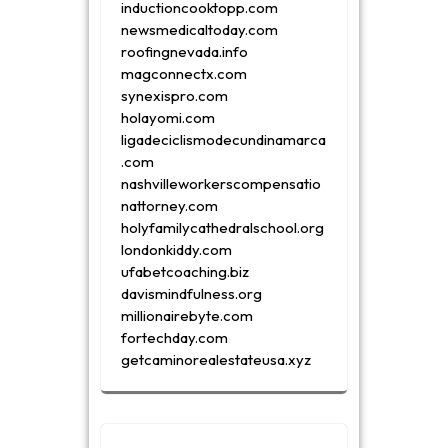
inductioncooktopp.com
newsmedicaltoday.com
roofingnevada.info
magconnectx.com
synexispro.com
holayomi.com
ligadeciclismodecundinamarca
.com
nashvilleworkerscompensatio
nattorney.com
holyfamilycathedralschool.org
londonkiddy.com
ufabetcoaching.biz
davismindfulness.org
millionairebyte.com
fortechday.com
getcaminorealestateusa.xyz