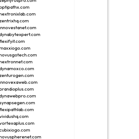
zephyruspro.com
optipathx.com
nextronixlab.com
zentrixhq.com
innovestanet.com
dynabytexpert.com
flexifyit.com
maxxiogo.com
novusgotech.com
nextronnet.com
dynamoxco.com
zenturogen.com
innovexaweb.com
brandioplus.com
dynawebpro.com
synapsegen.com
flexipathlab.com
vividushq.com
vortexaplus.com
cubixiogo.com
novuspherenet.com