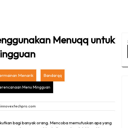
nggunakan Menuqq untuk
ingguan
Permainan Menarik
Bandarqq
erencanaan Menu Mingguan
innovextechpro.com
kutkan bagi banyak orang. Mencoba memutuskan apa yang