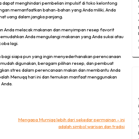
 dapat menghindari pembelian impulsif di toko kelontong
dengan memanfaatkan bahan-bahan yang Anda miliki, Anda
t uang dalam jangka panjang.
n Anda melacak makanan dan menyimpan resep favorit
i memudahkan Anda mengulangi makanan yang Anda sukai atau
oba lagi.
a bagi siapa pun yang ingin menyederhanakan perencanaan
udah digunakan, beragam pilihan resep, dan pembuat
ngkan stres dalam perencanaan makan dan membantu Anda
alah Menuqq hari ini dan temukan manfaat menggunakan
 Anda.
Mengapa Murniqq lebih dari sekedar permainan – ini
adalah simbol warisan dan tradisi