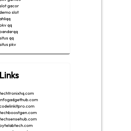
slot gacor
demo slot
ahliqq
pkv qq
bandarqq
situs qq
situs pkv
Links
techtronixhq.com
infogadgethub.com
codelinkitpro.com
techboostgen.com
techsensehub.com
bytelabtech.com