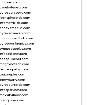
maglinkaro.com
dynabytenet.com
bytesourcepro.com
techspherelab.com
infomatrixlab.com
codeversehub.com
byteverseweb.com
magconnecthub.com
byteboostgenius.com
synapsegoplus.com
infopedianet.com
codepulsenet.com
magdynotech.com
techscopehq.com
digizineplus.com
innovexaro.com
bytesourcelab.com
infosparknet.com
maxxifyitnow.com
quixifynow.com