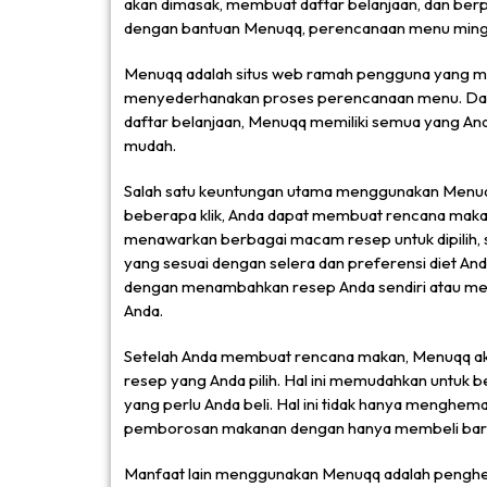
akan dimasak, membuat daftar belanjaan, dan ber
dengan bantuan Menuqq, perencanaan menu mingg
Menuqq adalah situs web ramah pengguna yang me
menyederhanakan proses perencanaan menu. Da
daftar belanjaan, Menuqq memiliki semua yang A
mudah.
Salah satu keuntungan utama menggunakan Menuq
beberapa klik, Anda dapat membuat rencana makan 
menawarkan berbagai macam resep untuk dipilih
yang sesuai dengan selera dan preferensi diet A
dengan menambahkan resep Anda sendiri atau men
Anda.
Setelah Anda membuat rencana makan, Menuqq ak
resep yang Anda pilih. Hal ini memudahkan untuk 
yang perlu Anda beli. Hal ini tidak hanya menghe
pemborosan makanan dengan hanya membeli bara
Manfaat lain menggunakan Menuqq adalah penghe