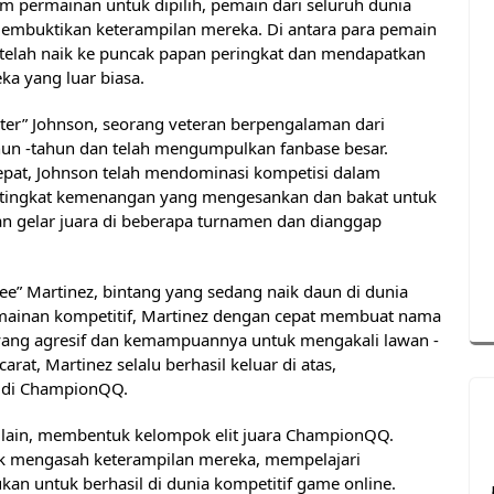
m permainan untuk dipilih, pemain dari seluruh dunia
membuktikan keterampilan mereka. Di antara para pemain
 telah naik ke puncak papan peringkat dan mendapatkan
a yang luar biasa.
ster” Johnson, seorang veteran berpengalaman dari
un -tahun dan telah mengumpulkan fanbase besar.
cepat, Johnson telah mendominasi kompetisi dalam
n tingkat kemenangan yang mengesankan dan bakat untuk
n gelar juara di beberapa turnamen dan dianggap
e” Martinez, bintang yang sedang naik daun di dunia
mainan kompetitif, Martinez dengan cepat membuat nama
 yang agresif dan kemampuannya untuk mengakali lawan -
rat, Martinez selalu berhasil keluar di atas,
p di ChampionQQ.
 lain, membentuk kelompok elit juara ChampionQQ.
uk mengasah keterampilan mereka, mempelajari
kan untuk berhasil di dunia kompetitif game online.