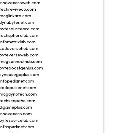
innovexaroweb.com
techreviveco.com
maglinkaro.com
dynabytenet.com
bytesourcepro.com
techspherelab.com
infomatrixlab.com
codeversehub.com
byteverseweb.com
magconnecthub.com
byteboostgenius.com
synapsegoplus.com
infopedianet.com
codepulsenet.com
magdynotech.com
techscopehq.com
digizineplus.com
innovexaro.com
bytesourcelab.com
infosparknet.com