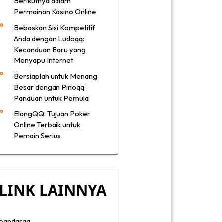
Berikutnya dalam
Permainan Kasino Online
Bebaskan Sisi Kompetitif
Anda dengan Ludoqq:
Kecanduan Baru yang
Menyapu Internet
Bersiaplah untuk Menang
Besar dengan Pinoqq:
Panduan untuk Pemula
ElangQQ: Tujuan Poker
Online Terbaik untuk
Pemain Serius
LINK LAINNYA
bandarqq