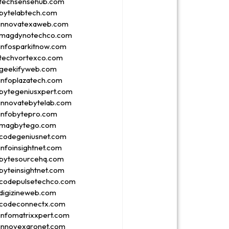
techsensehub.com
bytelabtech.com
innovatexaweb.com
magdynotechco.com
infosparkitnow.com
techvortexco.com
geekifyweb.com
infoplazatech.com
bytegeniusxpert.com
innovatebytelab.com
infobytepro.com
magbytego.com
codegeniusnet.com
infoinsightnet.com
bytesourcehq.com
byteinsightnet.com
codepulsetechco.com
digizineweb.com
codeconnectx.com
infomatrixxpert.com
innovexaronet.com