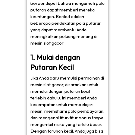
berpendapat bahwa mengamati pola
putaran dapat memberi mereka
keuntungan. Berikut adalah
beberapa pendekatan pola putaran
yang dapat membantu Anda
meningkatkan peluang menang di
mesin slot gacor:
1. Mulai dengan
Putaran Kecil
Jika Anda baru memulai permainan di
mesin slot gacor, disarankan untuk
memulai dengan putaran kecil
terlebih dahulu. Ini memberi Anda
kesempatan untuk mempelajari
mesin, memahami pola pembayaran,
dan mengenal fitur-fitur bonus tanpa
mengambil risiko yang terlalu besar.
Dengan taruhan kecil, Anda juga bisa