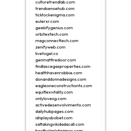
culturetrendlab.com
trendsensehub.com
ticktockenigma.com
eulerxr.com
geekifygenius.com
orbitextech.com
magconnecttech.com
zenifyweb.com
livetogel.co
genmatfiredoor.com
findlascegasproperties.com
healthhavenrobbie.com
donanddonnadesigns.com
eagleoneconstructiontx.com
equiflexvitality.com
onlylovesg.com
activedesenvolvimento.com
dailyhubpages.com
idnplaysbobet.com
sattakingvikidadacall.com
bestbolaslotgames.com