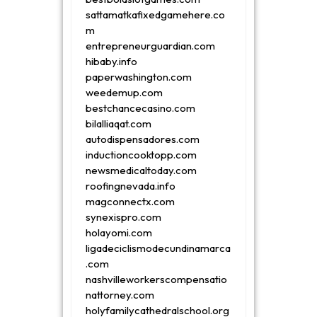
sattamatkafixedgamehere.co
m
entrepreneurguardian.com
hibaby.info
paperwashington.com
weedemup.com
bestchancecasino.com
bilalliaqat.com
autodispensadores.com
inductioncooktopp.com
newsmedicaltoday.com
roofingnevada.info
magconnectx.com
synexispro.com
holayomi.com
ligadeciclismodecundinamarca
.com
nashvilleworkerscompensatio
nattorney.com
holyfamilycathedralschool.org