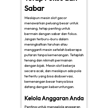
Sabar
Meskipun mesin slot gacor
menawarkan peluang besar untuk
menang, tetap penting untuk
bermain dengan sabar dan fokus.
Jangan terburu-buru dalam
meningkatkan taruhan atau
mengganti mesin setelah beberapa
putaran tanpa kemenangan. Tetaplah
tenang dan nikmati permainan
dengan bijak. Mesin slot bekerja
secara acak, dan meskipun ada pola
tertentu yang bisa diobservasi,
kemenangan besar hanya bisa
datang dengan keberuntungan.
Kelola Anggaran Anda
Penting untuk mengelola anggaran