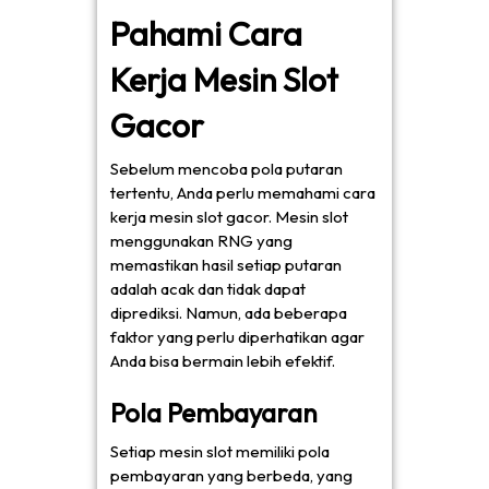
Pahami Cara
Kerja Mesin Slot
Gacor
Sebelum mencoba pola putaran
tertentu, Anda perlu memahami cara
kerja mesin slot gacor. Mesin slot
menggunakan RNG yang
memastikan hasil setiap putaran
adalah acak dan tidak dapat
diprediksi. Namun, ada beberapa
faktor yang perlu diperhatikan agar
Anda bisa bermain lebih efektif.
Pola Pembayaran
Setiap mesin slot memiliki pola
pembayaran yang berbeda, yang