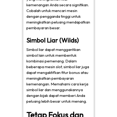
kemenangan Anda secara signifikan.
Cobalah untuk mencari mesin
dengan pengganda tinggi untuk
meningkatkan peluang mendapatkan
pembayaran besar.
Simbol Liar (Wilds)
Simbol liar dapat menggantikan
simbol lain untuk membentuk
kombinasi pemenang. Dalam
beberapa mesin slot, simbol liar juga
dapat mengaktifkan fitur bonus atau
meningkatkan pembayaran
kemenangan. Memahami cara kerja
simbol liar dan menggunakannya
dengan bijak dapat memberi Anda
peluang lebih besar untuk menang.
Tetap Fokus dan