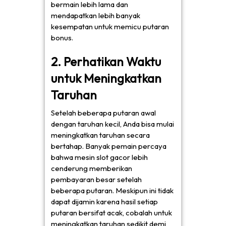
bermain lebih lama dan
mendapatkan lebih banyak
kesempatan untuk memicu putaran
bonus.
2. Perhatikan Waktu
untuk Meningkatkan
Taruhan
Setelah beberapa putaran awal
dengan taruhan kecil, Anda bisa mulai
meningkatkan taruhan secara
bertahap. Banyak pemain percaya
bahwa mesin slot gacor lebih
cenderung memberikan
pembayaran besar setelah
beberapa putaran. Meskipun ini tidak
dapat dijamin karena hasil setiap
putaran bersifat acak, cobalah untuk
meningkatkan taruhan sedikit demi