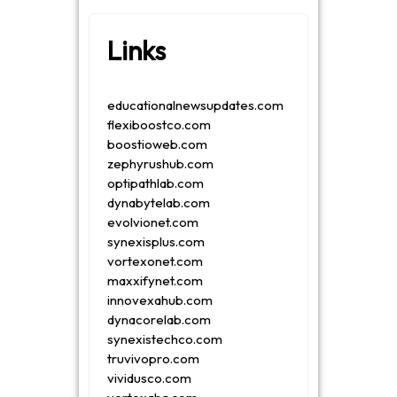
Links
educationalnewsupdates.com
flexiboostco.com
boostioweb.com
zephyrushub.com
optipathlab.com
dynabytelab.com
evolvionet.com
synexisplus.com
vortexonet.com
maxxifynet.com
innovexahub.com
dynacorelab.com
synexistechco.com
truvivopro.com
vividusco.com