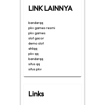
LINK LAINNYA
bandarqq
pkv games resmi
pkv games
slot gacor
demo slot
ahliqq
pkv qq
bandarqq
situs qq
situs pkv
Links