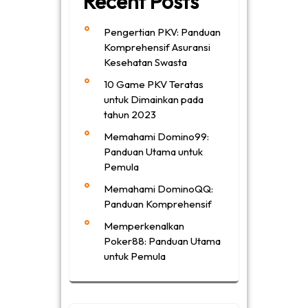
Recent Posts
Pengertian PKV: Panduan
Komprehensif Asuransi
Kesehatan Swasta
10 Game PKV Teratas
untuk Dimainkan pada
tahun 2023
Memahami Domino99:
Panduan Utama untuk
Pemula
Memahami DominoQQ:
Panduan Komprehensif
Memperkenalkan
Poker88: Panduan Utama
untuk Pemula