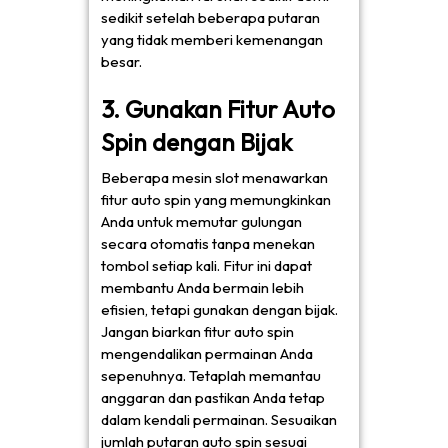
sedikit setelah beberapa putaran
yang tidak memberi kemenangan
besar.
3. Gunakan Fitur Auto
Spin dengan Bijak
Beberapa mesin slot menawarkan
fitur auto spin yang memungkinkan
Anda untuk memutar gulungan
secara otomatis tanpa menekan
tombol setiap kali. Fitur ini dapat
membantu Anda bermain lebih
efisien, tetapi gunakan dengan bijak.
Jangan biarkan fitur auto spin
mengendalikan permainan Anda
sepenuhnya. Tetaplah memantau
anggaran dan pastikan Anda tetap
dalam kendali permainan. Sesuaikan
jumlah putaran auto spin sesuai