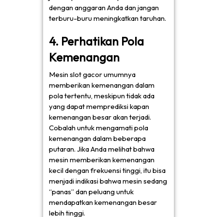
dengan anggaran Anda dan jangan
terburu-buru meningkatkan taruhan.
4. Perhatikan Pola
Kemenangan
Mesin slot gacor umumnya
memberikan kemenangan dalam
pola tertentu, meskipun tidak ada
yang dapat memprediksi kapan
kemenangan besar akan terjadi.
Cobalah untuk mengamati pola
kemenangan dalam beberapa
putaran. Jika Anda melihat bahwa
mesin memberikan kemenangan
kecil dengan frekuensi tinggi, itu bisa
menjadi indikasi bahwa mesin sedang
“panas” dan peluang untuk
mendapatkan kemenangan besar
lebih tinggi.