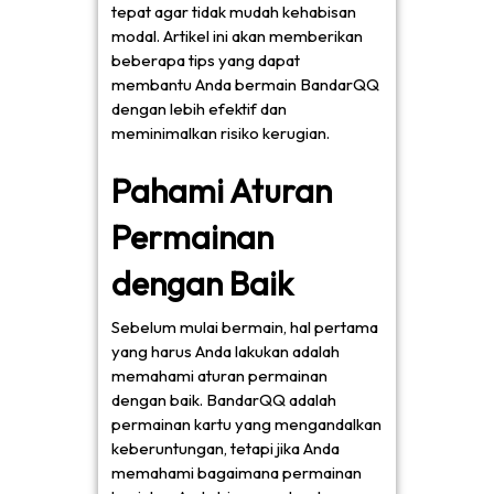
tepat agar tidak mudah kehabisan
modal. Artikel ini akan memberikan
beberapa tips yang dapat
membantu Anda bermain BandarQQ
dengan lebih efektif dan
meminimalkan risiko kerugian.
Pahami Aturan
Permainan
dengan Baik
Sebelum mulai bermain, hal pertama
yang harus Anda lakukan adalah
memahami aturan permainan
dengan baik. BandarQQ adalah
permainan kartu yang mengandalkan
keberuntungan, tetapi jika Anda
memahami bagaimana permainan