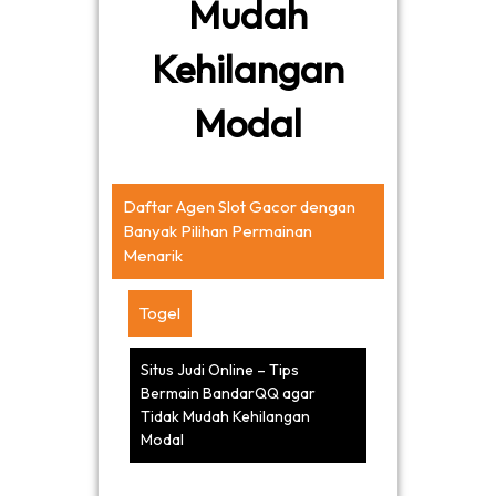
Mudah
Kehilangan
Modal
Daftar Agen Slot Gacor dengan
Banyak Pilihan Permainan
Menarik
Togel
Situs Judi Online – Tips
Bermain BandarQQ agar
Tidak Mudah Kehilangan
Modal