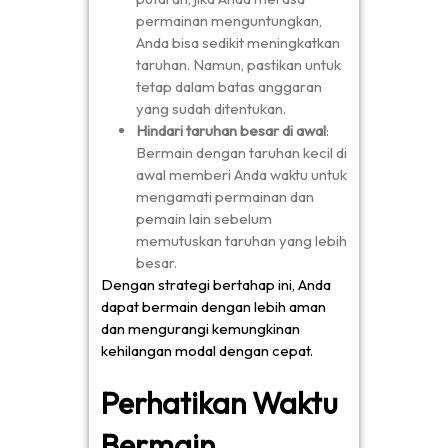
permainan menguntungkan,
Anda bisa sedikit meningkatkan
taruhan. Namun, pastikan untuk
tetap dalam batas anggaran
yang sudah ditentukan.
Hindari taruhan besar di awal
:
Bermain dengan taruhan kecil di
awal memberi Anda waktu untuk
mengamati permainan dan
pemain lain sebelum
memutuskan taruhan yang lebih
besar.
Dengan strategi bertahap ini, Anda
dapat bermain dengan lebih aman
dan mengurangi kemungkinan
kehilangan modal dengan cepat.
Perhatikan Waktu
Bermain