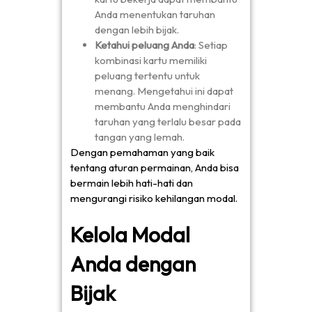
Anda menentukan taruhan
dengan lebih bijak.
Ketahui peluang Anda
: Setiap
kombinasi kartu memiliki
peluang tertentu untuk
menang. Mengetahui ini dapat
membantu Anda menghindari
taruhan yang terlalu besar pada
tangan yang lemah.
Dengan pemahaman yang baik
tentang aturan permainan, Anda bisa
bermain lebih hati-hati dan
mengurangi risiko kehilangan modal.
Kelola Modal
Anda dengan
Bijak