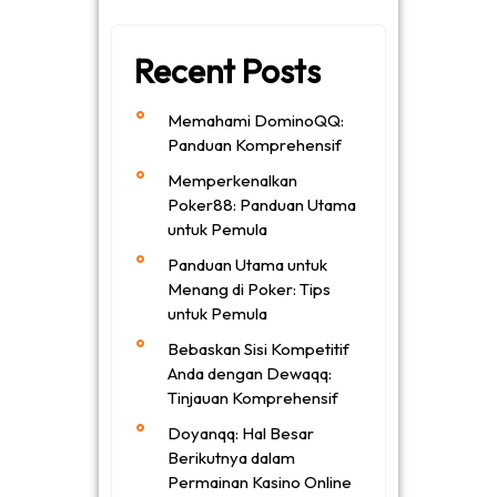
Recent Posts
Memahami DominoQQ:
Panduan Komprehensif
Memperkenalkan
Poker88: Panduan Utama
untuk Pemula
Panduan Utama untuk
Menang di Poker: Tips
untuk Pemula
Bebaskan Sisi Kompetitif
Anda dengan Dewaqq:
Tinjauan Komprehensif
Doyanqq: Hal Besar
Berikutnya dalam
Permainan Kasino Online