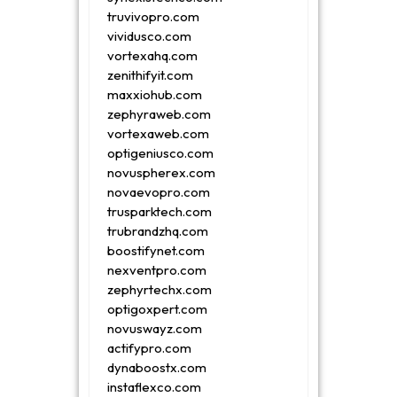
truvivopro.com
vividusco.com
vortexahq.com
zenithifyit.com
maxxiohub.com
zephyraweb.com
vortexaweb.com
optigeniusco.com
novuspherex.com
novaevopro.com
trusparktech.com
trubrandzhq.com
boostifynet.com
nexventpro.com
zephyrtechx.com
optigoxpert.com
novuswayz.com
actifypro.com
dynaboostx.com
instaflexco.com