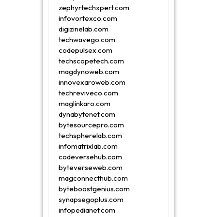
zephyrtechxpert.com
infovortexco.com
digizinelab.com
techwavego.com
codepulsex.com
techscopetech.com
magdynoweb.com
innovexaroweb.com
techreviveco.com
maglinkaro.com
dynabytenet.com
bytesourcepro.com
techspherelab.com
infomatrixlab.com
codeversehub.com
byteverseweb.com
magconnecthub.com
byteboostgenius.com
synapsegoplus.com
infopedianet.com