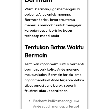
Waktu bermain juga memengaruhi
peluang Anda untuk menang.
Bermain terlalu lama atau terus-
menerus mencoba untuk mengejar
kerugian dapat berisiko besar
terhadap modal Anda.
Tentukan Batas Waktu
Bermain
Tentukan kapan waktu untuk berhenti
bermain, baik ketika Anda menang
maupun kalah. Bermain terlalu lama
dapat membuat Anda terjebak dalam
siklus emosi yang buruk, seperti
frustrasi atau keserakahan.
Berhenti ketika menang
: Jika
Anda sudah mencapai target