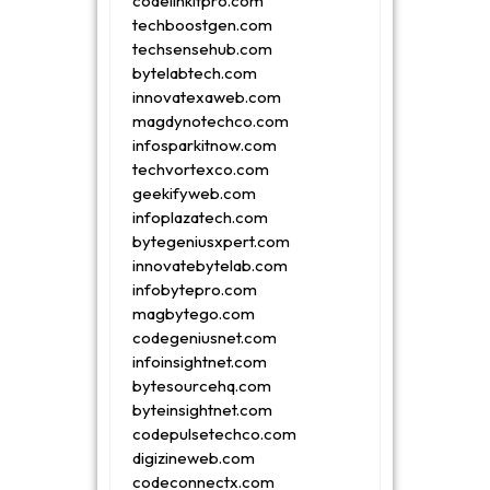
codelinkitpro.com
techboostgen.com
techsensehub.com
bytelabtech.com
innovatexaweb.com
magdynotechco.com
infosparkitnow.com
techvortexco.com
geekifyweb.com
infoplazatech.com
bytegeniusxpert.com
innovatebytelab.com
infobytepro.com
magbytego.com
codegeniusnet.com
infoinsightnet.com
bytesourcehq.com
byteinsightnet.com
codepulsetechco.com
digizineweb.com
codeconnectx.com