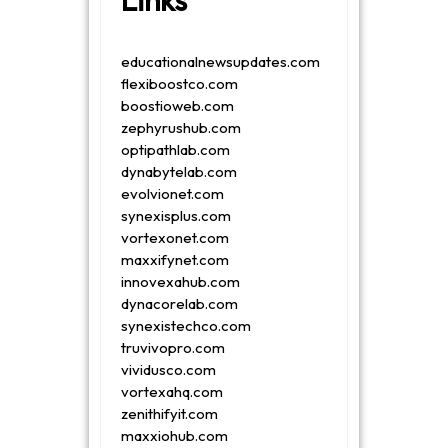
Links
educationalnewsupdates.com
flexiboostco.com
boostioweb.com
zephyrushub.com
optipathlab.com
dynabytelab.com
evolvionet.com
synexisplus.com
vortexonet.com
maxxifynet.com
innovexahub.com
dynacorelab.com
synexistechco.com
truvivopro.com
vividusco.com
vortexahq.com
zenithifyit.com
maxxiohub.com