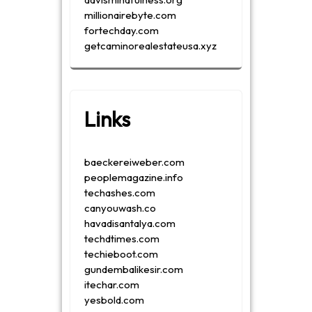
millionairebyte.com
fortechday.com
getcaminorealestateusa.xyz
Links
baeckereiweber.com
peoplemagazine.info
techashes.com
canyouwash.co
havadisantalya.com
techdtimes.com
techieboot.com
gundembalikesir.com
itechar.com
yesbold.com