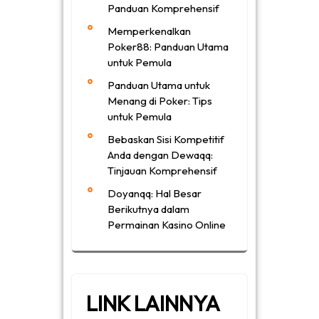
Panduan Komprehensif
Memperkenalkan
Poker88: Panduan Utama
untuk Pemula
Panduan Utama untuk
Menang di Poker: Tips
untuk Pemula
Bebaskan Sisi Kompetitif
Anda dengan Dewaqq:
Tinjauan Komprehensif
Doyanqq: Hal Besar
Berikutnya dalam
Permainan Kasino Online
LINK LAINNYA