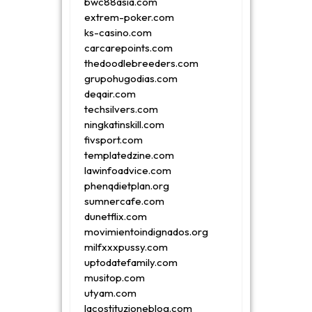
bwc88asia.com
extrem-poker.com
ks-casino.com
carcarepoints.com
thedoodlebreeders.com
grupohugodias.com
deqair.com
techsilvers.com
ningkatinskill.com
fivsport.com
templatedzine.com
lawinfoadvice.com
phenqdietplan.org
sumnercafe.com
dunetflix.com
movimientoindignados.org
milfxxxpussy.com
uptodatefamily.com
musitop.com
utyam.com
lacostituzioneblog.com