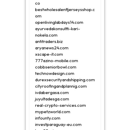
co
bestwholesalenfljerseysshop.c
om
openlivinglabdays14.com
ayurvedakonsultti-kari-
nokela.com
antitraders.biz
aryanews24.com
xscape-it.com
777azino-mobile.com
cobbseniorbowl.com
technowdesign.com
durexsecurityandshipping.com
cityroofingandplannig.com
ivdabergasa.com
juyultadesga.com
real-crypto-services.com
mypetzworld.com
infounty.com
investparaguay-eu.com