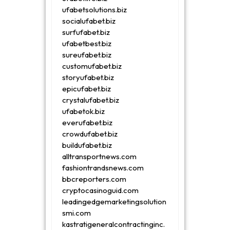
ufabetsolutions.biz
socialufabet.biz
surfufabet.biz
ufabetbest.biz
sureufabet.biz
customufabet.biz
storyufabet.biz
epicufabet.biz
crystalufabet.biz
ufabetok.biz
everufabet.biz
crowdufabet.biz
buildufabet.biz
alltransportnews.com
fashiontrandsnews.com
bbcreporters.com
cryptocasinoguid.com
leadingedgemarketingsolution
smi.com
kastratigeneralcontractinginc.