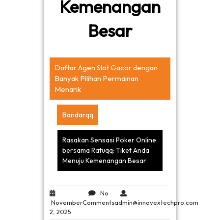
Kemenangan
Besar
Daftar Agen Slot Gacor dengan
Banyak Pilihan Permainan
Menarik
Bandarqq
Rasakan Sensasi Poker Online
bersama Ratuqq: Tiket Anda
Menuju Kemenangan Besar
No
November
Comments
admin@innovextechpro.com
2, 2025