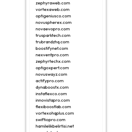
zephyraweb.com
vortexaweb.com
optigeniusco.com
novuspherex.com
novaevopro.com
trusparktech.com
trubrandzhq.com
boostifynet.com
nexventpro.com
zephyrtechx.com
optigoxpert.com
novuswayz.com
actifypro.com
dynaboostx.com
instaflexco.com
innovistapro.com
flexiboostlab.com
vortexohqplus.com
swiftiopro.com
hamilelikbelirtisi.net