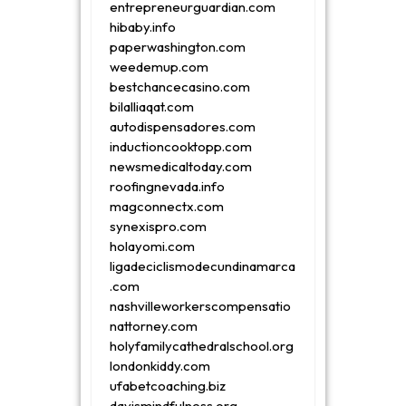
entrepreneurguardian.com
hibaby.info
paperwashington.com
weedemup.com
bestchancecasino.com
bilalliaqat.com
autodispensadores.com
inductioncooktopp.com
newsmedicaltoday.com
roofingnevada.info
magconnectx.com
synexispro.com
holayomi.com
ligadeciclismodecundinamarca
.com
nashvilleworkerscompensatio
nattorney.com
holyfamilycathedralschool.org
londonkiddy.com
ufabetcoaching.biz
davismindfulness.org