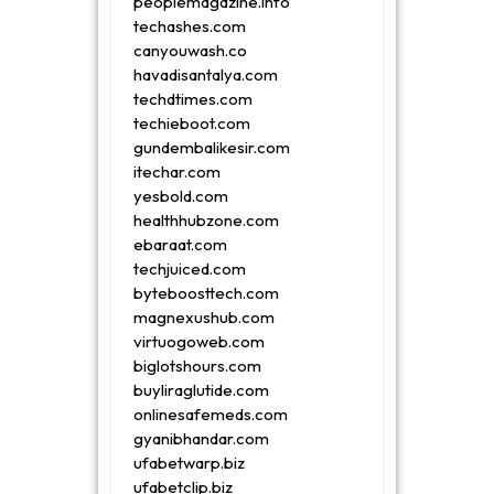
peoplemagazine.info
techashes.com
canyouwash.co
havadisantalya.com
techdtimes.com
techieboot.com
gundembalikesir.com
itechar.com
yesbold.com
healthhubzone.com
ebaraat.com
techjuiced.com
byteboosttech.com
magnexushub.com
virtuogoweb.com
biglotshours.com
buyliraglutide.com
onlinesafemeds.com
gyanibhandar.com
ufabetwarp.biz
ufabetclip.biz