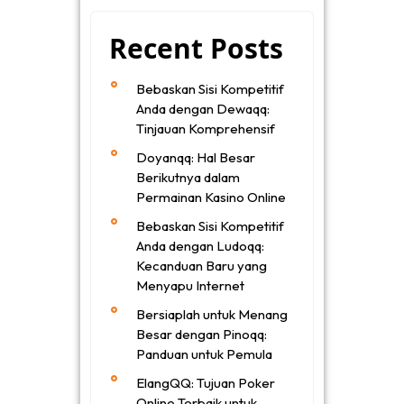
Recent Posts
Bebaskan Sisi Kompetitif
Anda dengan Dewaqq:
Tinjauan Komprehensif
Doyanqq: Hal Besar
Berikutnya dalam
Permainan Kasino Online
Bebaskan Sisi Kompetitif
Anda dengan Ludoqq:
Kecanduan Baru yang
Menyapu Internet
Bersiaplah untuk Menang
Besar dengan Pinoqq:
Panduan untuk Pemula
ElangQQ: Tujuan Poker
Online Terbaik untuk