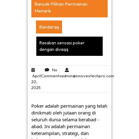
Banyak Pilihan Permainan
Menarik
Bandarqq
Rasakan sensasi poker
dengan divaqq
No
April
Comments
admin@innovextechpro.com
20,
2025
Poker adalah permainan yang telah
dinikmati oleh jutaan orang di
seluruh dunia selama berabad -
abad. Ini adalah permainan
keterampilan, strategi, dan