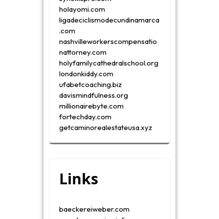
holayomi.com
ligadeciclismodecundinamarca
.com
nashvilleworkerscompensatio
nattorney.com
holyfamilycathedralschool.org
londonkiddy.com
ufabetcoaching.biz
davismindfulness.org
millionairebyte.com
fortechday.com
getcaminorealestateusa.xyz
Links
baeckereiweber.com