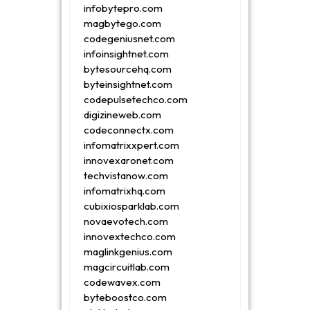
infobytepro.com
magbytego.com
codegeniusnet.com
infoinsightnet.com
bytesourcehq.com
byteinsightnet.com
codepulsetechco.com
digizineweb.com
codeconnectx.com
infomatrixxpert.com
innovexaronet.com
techvistanow.com
infomatrixhq.com
cubixiosparklab.com
novaevotech.com
innovextechco.com
maglinkgenius.com
magcircuitlab.com
codewavex.com
byteboostco.com