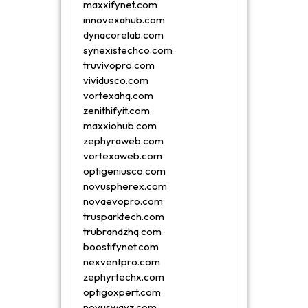
maxxifynet.com
innovexahub.com
dynacorelab.com
synexistechco.com
truvivopro.com
vividusco.com
vortexahq.com
zenithifyit.com
maxxiohub.com
zephyraweb.com
vortexaweb.com
optigeniusco.com
novuspherex.com
novaevopro.com
trusparktech.com
trubrandzhq.com
boostifynet.com
nexventpro.com
zephyrtechx.com
optigoxpert.com
novuswayz.com