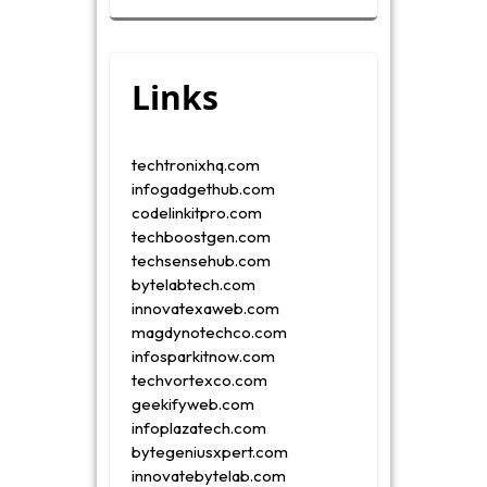
Links
techtronixhq.com
infogadgethub.com
codelinkitpro.com
techboostgen.com
techsensehub.com
bytelabtech.com
innovatexaweb.com
magdynotechco.com
infosparkitnow.com
techvortexco.com
geekifyweb.com
infoplazatech.com
bytegeniusxpert.com
innovatebytelab.com