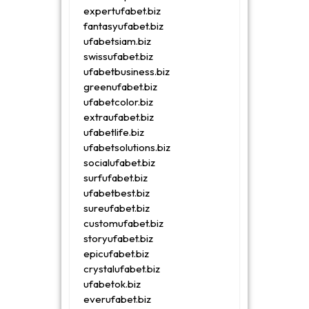
expertufabet.biz
fantasyufabet.biz
ufabetsiam.biz
swissufabet.biz
ufabetbusiness.biz
greenufabet.biz
ufabetcolor.biz
extraufabet.biz
ufabetlife.biz
ufabetsolutions.biz
socialufabet.biz
surfufabet.biz
ufabetbest.biz
sureufabet.biz
customufabet.biz
storyufabet.biz
epicufabet.biz
crystalufabet.biz
ufabetok.biz
everufabet.biz