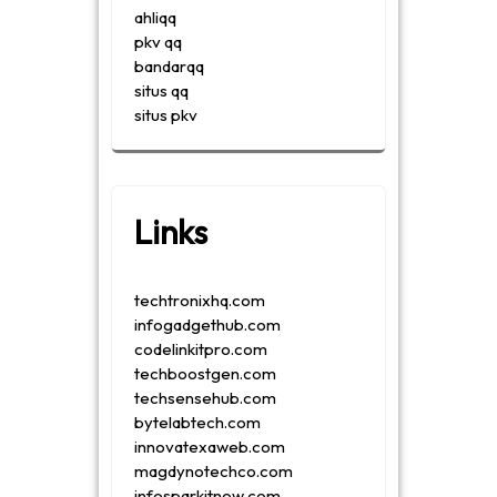
ahliqq
pkv qq
bandarqq
situs qq
situs pkv
Links
techtronixhq.com
infogadgethub.com
codelinkitpro.com
techboostgen.com
techsensehub.com
bytelabtech.com
innovatexaweb.com
magdynotechco.com
infosparkitnow.com