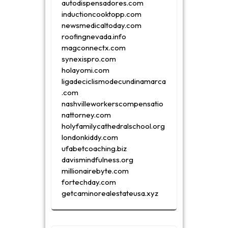
autodispensadores.com
inductioncooktopp.com
newsmedicaltoday.com
roofingnevada.info
magconnectx.com
synexispro.com
holayomi.com
ligadeciclismodecundinamarca
.com
nashvilleworkerscompensatio
nattorney.com
holyfamilycathedralschool.org
londonkiddy.com
ufabetcoaching.biz
davismindfulness.org
millionairebyte.com
fortechday.com
getcaminorealestateusa.xyz