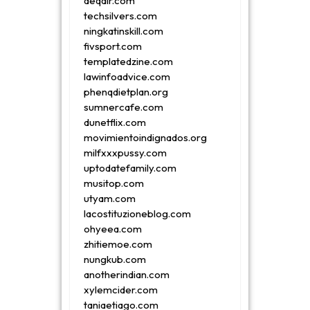
deqair.com
techsilvers.com
ningkatinskill.com
fivsport.com
templatedzine.com
lawinfoadvice.com
phenqdietplan.org
sumnercafe.com
dunetflix.com
movimientoindignados.org
milfxxxpussy.com
uptodatefamily.com
musitop.com
utyam.com
lacostituzioneblog.com
ohyeea.com
zhitiemoe.com
nungkub.com
anotherindian.com
xylemcider.com
taniaetiago.com