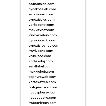
optipathlab.com
dynabytelab.com
evolvionet.com
synexisplus.com
vortexonet.com
maxxifynet.com
innovexahub.com
dynacorelab.com
synexistechco.com
truvivopro.com
vividusco.com
vortexahq.com
zenithifyit.com
maxxiohub.com
zephyraweb.com
vortexaweb.com
optigeniusco.com
novuspherex.com
novaevopro.com
trusparktech.com