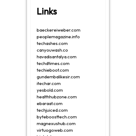
Links
baeckereiweber.com
peoplemagazine.info
techashes.com
canyouwash.co
havadisantalya.com
techdtimes.com
techieboot.com
gundembalikesir.com
itechar.com
yesbold.com
healthhubzone.com
ebaraat.com
techjuiced.com
byteboosttech.com
magnexushub.com
virtuogoweb.com