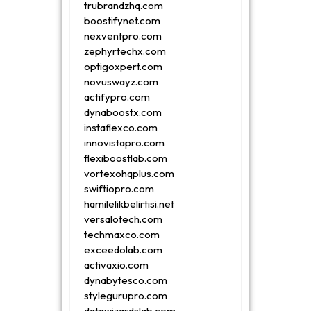
trubrandzhq.com
boostifynet.com
nexventpro.com
zephyrtechx.com
optigoxpert.com
novuswayz.com
actifypro.com
dynaboostx.com
instaflexco.com
innovistapro.com
flexiboostlab.com
vortexohqplus.com
swiftiopro.com
hamilelikbelirtisi.net
versalotech.com
techmaxco.com
exceedolab.com
activaxio.com
dynabytesco.com
stylegurupro.com
datawizardslab.com