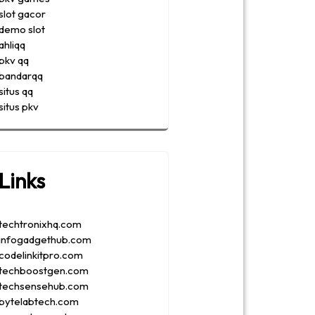
slot gacor
demo slot
ahliqq
pkv qq
bandarqq
situs qq
situs pkv
Links
techtronixhq.com
infogadgethub.com
codelinkitpro.com
techboostgen.com
techsensehub.com
bytelabtech.com