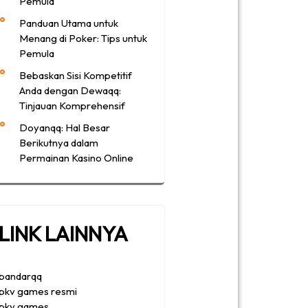
Pemula
Panduan Utama untuk
Menang di Poker: Tips untuk
Pemula
Bebaskan Sisi Kompetitif
Anda dengan Dewaqq:
Tinjauan Komprehensif
Doyanqq: Hal Besar
Berikutnya dalam
Permainan Kasino Online
LINK LAINNYA
bandarqq
pkv games resmi
pkv games