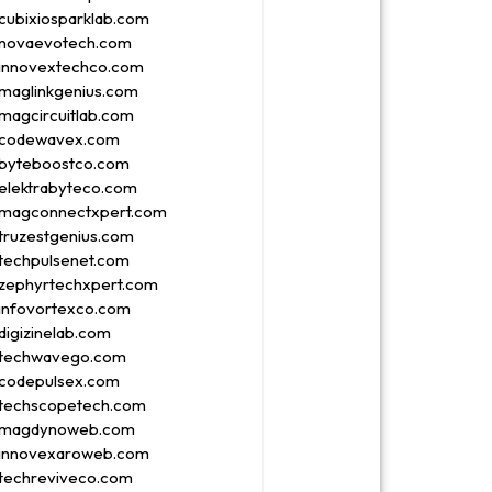
cubixiosparklab.com
novaevotech.com
innovextechco.com
maglinkgenius.com
magcircuitlab.com
codewavex.com
byteboostco.com
elektrabyteco.com
magconnectxpert.com
truzestgenius.com
techpulsenet.com
zephyrtechxpert.com
infovortexco.com
digizinelab.com
techwavego.com
codepulsex.com
techscopetech.com
magdynoweb.com
innovexaroweb.com
techreviveco.com