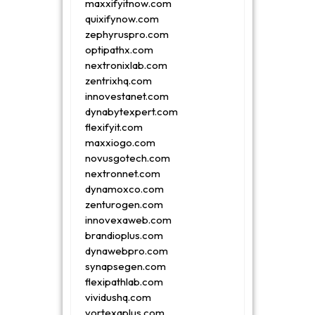
maxxifyitnow.com
quixifynow.com
zephyruspro.com
optipathx.com
nextronixlab.com
zentrixhq.com
innovestanet.com
dynabytexpert.com
flexifyit.com
maxxiogo.com
novusgotech.com
nextronnet.com
dynamoxco.com
zenturogen.com
innovexaweb.com
brandioplus.com
dynawebpro.com
synapsegen.com
flexipathlab.com
vividushq.com
vortexaplus.com