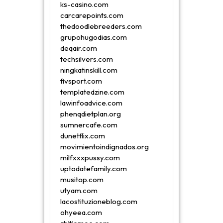
ks-casino.com
carcarepoints.com
thedoodlebreeders.com
grupohugodias.com
deqair.com
techsilvers.com
ningkatinskill.com
fivsport.com
templatedzine.com
lawinfoadvice.com
phenqdietplan.org
sumnercafe.com
dunetflix.com
movimientoindignados.org
milfxxxpussy.com
uptodatefamily.com
musitop.com
utyam.com
lacostituzioneblog.com
ohyeea.com