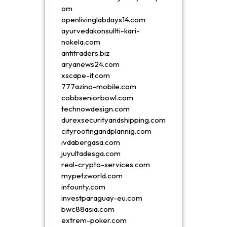
om
openlivinglabdays14.com
ayurvedakonsultti-kari-
nokela.com
antitraders.biz
aryanews24.com
xscape-it.com
777azino-mobile.com
cobbseniorbowl.com
technowdesign.com
durexsecurityandshipping.com
cityroofingandplannig.com
ivdabergasa.com
juyultadesga.com
real-crypto-services.com
mypetzworld.com
infounty.com
investparaguay-eu.com
bwc88asia.com
extrem-poker.com