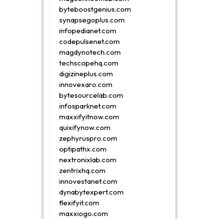
byteboostgenius.com
synapsegoplus.com
infopedianet.com
codepulsenet.com
magdynotech.com
techscopehq.com
digizineplus.com
innovexaro.com
bytesourcelab.com
infosparknet.com
maxxifyitnow.com
quixifynow.com
zephyruspro.com
optipathx.com
nextronixlab.com
zentrixhq.com
innovestanet.com
dynabytexpert.com
flexifyit.com
maxxiogo.com