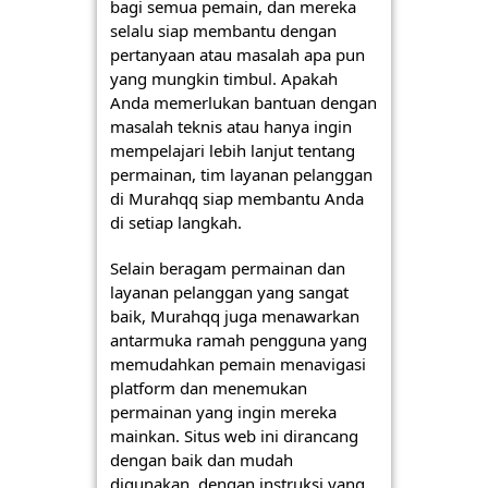
bagi semua pemain, dan mereka
selalu siap membantu dengan
pertanyaan atau masalah apa pun
yang mungkin timbul. Apakah
Anda memerlukan bantuan dengan
masalah teknis atau hanya ingin
mempelajari lebih lanjut tentang
permainan, tim layanan pelanggan
di Murahqq siap membantu Anda
di setiap langkah.
Selain beragam permainan dan
layanan pelanggan yang sangat
baik, Murahqq juga menawarkan
antarmuka ramah pengguna yang
memudahkan pemain menavigasi
platform dan menemukan
permainan yang ingin mereka
mainkan. Situs web ini dirancang
dengan baik dan mudah
digunakan, dengan instruksi yang