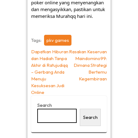
poker online yang menyenangkan
dan mengasyikkan, pastikan untuk
memeriksa Murahqq hari ini.
Tags:
pkv games
Post
Dapatkan Hiburan
Rasakan Keseruan
dan Hadiah Tanpa
Maindomino99:
navigation
Akhir di Ratujudiqq
Dimana Strategi
– Gerbang Anda
Bertemu
Menuju
Kegembiraan
Kesuksesan Judi
Online
Search
Search