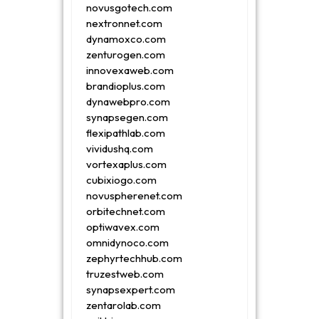
novusgotech.com
nextronnet.com
dynamoxco.com
zenturogen.com
innovexaweb.com
brandioplus.com
dynawebpro.com
synapsegen.com
flexipathlab.com
vividushq.com
vortexaplus.com
cubixiogo.com
novuspherenet.com
orbitechnet.com
optiwavex.com
omnidynoco.com
zephyrtechhub.com
truzestweb.com
synapsexpert.com
zentarolab.com