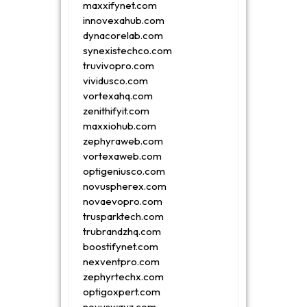
maxxifynet.com
innovexahub.com
dynacorelab.com
synexistechco.com
truvivopro.com
vividusco.com
vortexahq.com
zenithifyit.com
maxxiohub.com
zephyraweb.com
vortexaweb.com
optigeniusco.com
novuspherex.com
novaevopro.com
trusparktech.com
trubrandzhq.com
boostifynet.com
nexventpro.com
zephyrtechx.com
optigoxpert.com
novuswayz.com