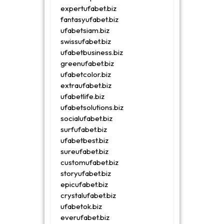
expertufabet.biz
fantasyufabet.biz
ufabetsiam.biz
swissufabet.biz
ufabetbusiness.biz
greenufabet.biz
ufabetcolor.biz
extraufabet.biz
ufabetlife.biz
ufabetsolutions.biz
socialufabet.biz
surfufabet.biz
ufabetbest.biz
sureufabet.biz
customufabet.biz
storyufabet.biz
epicufabet.biz
crystalufabet.biz
ufabetok.biz
everufabet.biz