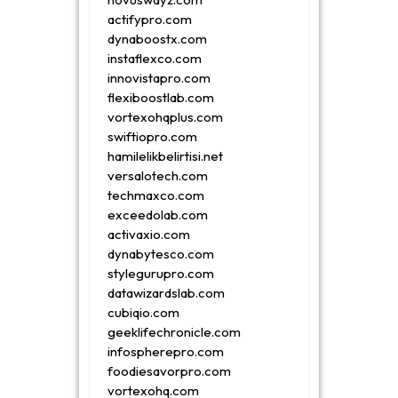
actifypro.com
dynaboostx.com
instaflexco.com
innovistapro.com
flexiboostlab.com
vortexohqplus.com
swiftiopro.com
hamilelikbelirtisi.net
versalotech.com
techmaxco.com
exceedolab.com
activaxio.com
dynabytesco.com
stylegurupro.com
datawizardslab.com
cubiqio.com
geeklifechronicle.com
infospherepro.com
foodiesavorpro.com
vortexohq.com