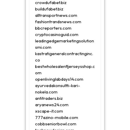
crowdufabet.biz
buildufabet.biz
alltransportnews.com
fashiontrandsnews.com
bbcreporters.com
cryptocasinoguid.com
leadingedgemarketingsolution
smi.com
kastratigeneralcontractinginc.
co
bestwholesalenfljerseysshop.c
om
openlivinglabdays14.com
ayurvedakonsultti-kari-
nokela.com
antitraders.biz
aryanews24.com
xscape-it.com
777azino-mobile.com
cobbseniorbowl.com