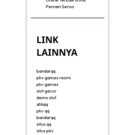
Pemain Serius
LINK
LAINNYA
bandarqq
pkv games resmi
pkv games
slot gacor
demo slot
ahliqq
pkv qq
bandarqq
situs qq
situs pkv