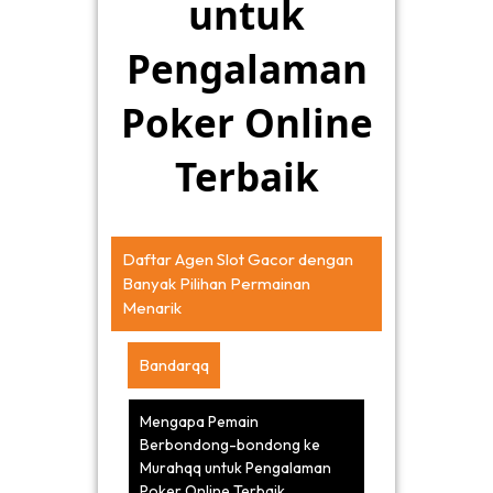
untuk
Pengalaman
Poker Online
Terbaik
Daftar Agen Slot Gacor dengan
Banyak Pilihan Permainan
Menarik
Bandarqq
Mengapa Pemain
Berbondong-bondong ke
Murahqq untuk Pengalaman
Poker Online Terbaik