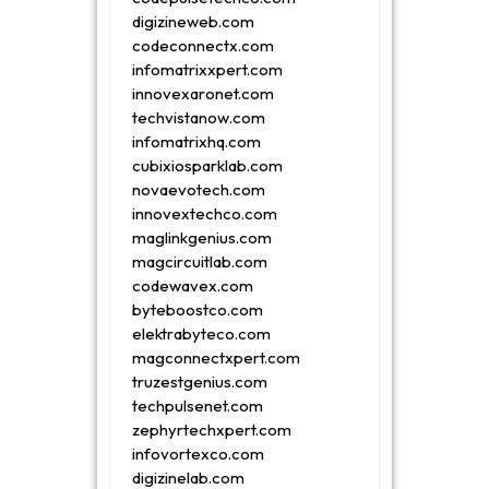
digizineweb.com
codeconnectx.com
infomatrixxpert.com
innovexaronet.com
techvistanow.com
infomatrixhq.com
cubixiosparklab.com
novaevotech.com
innovextechco.com
maglinkgenius.com
magcircuitlab.com
codewavex.com
byteboostco.com
elektrabyteco.com
magconnectxpert.com
truzestgenius.com
techpulsenet.com
zephyrtechxpert.com
infovortexco.com
digizinelab.com