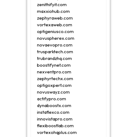
zenithifyit.com
maxxiohub.com
zephyraweb.com
vortexaweb.com
optigeniusco.com
novuspherex.com
novaevopro.com
trusparktech.com
trubrandzhq.com
boostifynet.com
nexventpro.com
zephyrtechx.com
optigoxpert.com
novuswayz.com
actifypro.com
dynaboostx.com
instaflexco.com
innovistapro.com
flexiboostlab.com
vortexohqplus.com