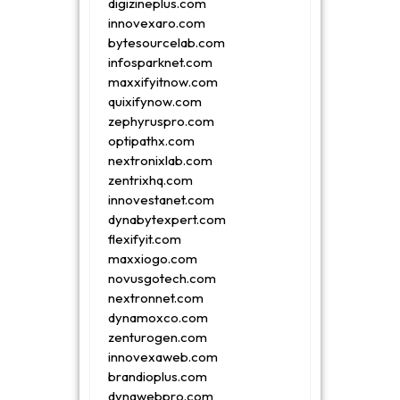
digizineplus.com
innovexaro.com
bytesourcelab.com
infosparknet.com
maxxifyitnow.com
quixifynow.com
zephyruspro.com
optipathx.com
nextronixlab.com
zentrixhq.com
innovestanet.com
dynabytexpert.com
flexifyit.com
maxxiogo.com
novusgotech.com
nextronnet.com
dynamoxco.com
zenturogen.com
innovexaweb.com
brandioplus.com
dynawebpro.com