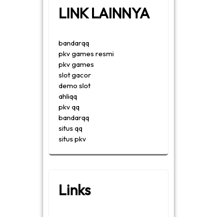
LINK LAINNYA
bandarqq
pkv games resmi
pkv games
slot gacor
demo slot
ahliqq
pkv qq
bandarqq
situs qq
situs pkv
Links