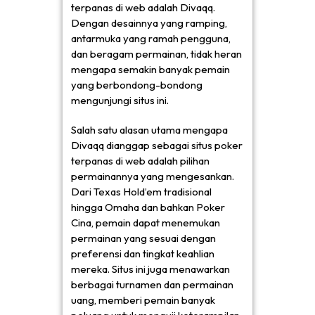
terpanas di web adalah Divaqq.
Dengan desainnya yang ramping,
antarmuka yang ramah pengguna,
dan beragam permainan, tidak heran
mengapa semakin banyak pemain
yang berbondong-bondong
mengunjungi situs ini.
Salah satu alasan utama mengapa
Divaqq dianggap sebagai situs poker
terpanas di web adalah pilihan
permainannya yang mengesankan.
Dari Texas Hold’em tradisional
hingga Omaha dan bahkan Poker
Cina, pemain dapat menemukan
permainan yang sesuai dengan
preferensi dan tingkat keahlian
mereka. Situs ini juga menawarkan
berbagai turnamen dan permainan
uang, memberi pemain banyak