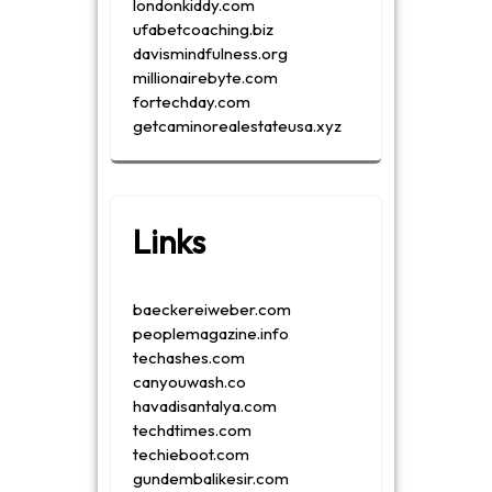
londonkiddy.com
ufabetcoaching.biz
davismindfulness.org
millionairebyte.com
fortechday.com
getcaminorealestateusa.xyz
Links
baeckereiweber.com
peoplemagazine.info
techashes.com
canyouwash.co
havadisantalya.com
techdtimes.com
techieboot.com
gundembalikesir.com