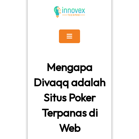
Skip
to
content
Mengapa
Divaqq adalah
Situs Poker
Terpanas di
Web