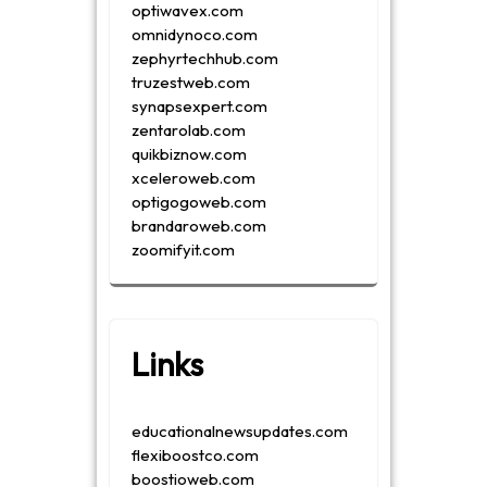
optiwavex.com
omnidynoco.com
zephyrtechhub.com
truzestweb.com
synapsexpert.com
zentarolab.com
quikbiznow.com
xceleroweb.com
optigogoweb.com
brandaroweb.com
zoomifyit.com
Links
educationalnewsupdates.com
flexiboostco.com
boostioweb.com