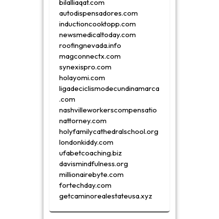
bilalliaqat.com
autodispensadores.com
inductioncooktopp.com
newsmedicaltoday.com
roofingnevada.info
magconnectx.com
synexispro.com
holayomi.com
ligadeciclismodecundinamarca
.com
nashvilleworkerscompensatio
nattorney.com
holyfamilycathedralschool.org
londonkiddy.com
ufabetcoaching.biz
davismindfulness.org
millionairebyte.com
fortechday.com
getcaminorealestateusa.xyz