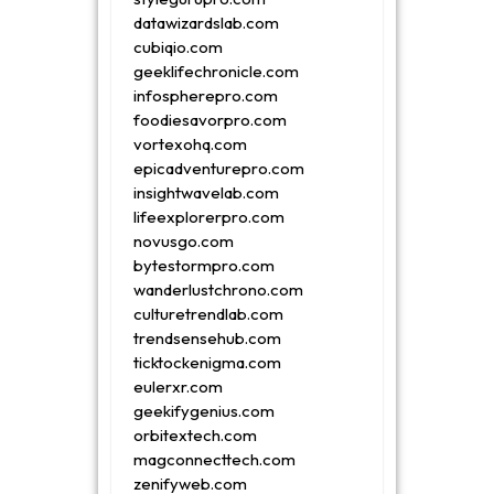
datawizardslab.com
cubiqio.com
geeklifechronicle.com
infospherepro.com
foodiesavorpro.com
vortexohq.com
epicadventurepro.com
insightwavelab.com
lifeexplorerpro.com
novusgo.com
bytestormpro.com
wanderlustchrono.com
culturetrendlab.com
trendsensehub.com
ticktockenigma.com
eulerxr.com
geekifygenius.com
orbitextech.com
magconnecttech.com
zenifyweb.com