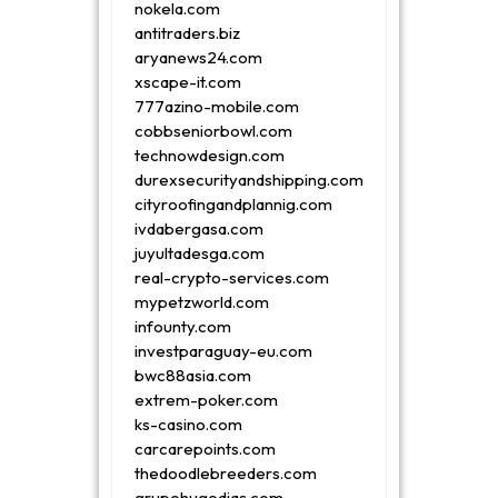
nokela.com
antitraders.biz
aryanews24.com
xscape-it.com
777azino-mobile.com
cobbseniorbowl.com
technowdesign.com
durexsecurityandshipping.com
cityroofingandplannig.com
ivdabergasa.com
juyultadesga.com
real-crypto-services.com
mypetzworld.com
infounty.com
investparaguay-eu.com
bwc88asia.com
extrem-poker.com
ks-casino.com
carcarepoints.com
thedoodlebreeders.com
grupohugodias.com