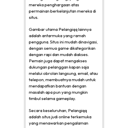
mereka penghargaan atas
permainan berkelanjutan mereka di
situs.
Gambar utama Pelangiqq lainnya
adalah antarmuka yang ramah
pengguna. Situs ini mudah dinavigasi,
dengan semua game dikategorikan
dengan rapi dan mudah diakses.
Pemain juga dapat mengakses
dukungan pelanggan kapan saja
melalui obrolan langsung, email, atau
telepon, membuatnya mudah untuk
mendapatkan bantuan dengan
masalah apa pun yang mungkin
timbul selama gameplay.
Secara keseluruhan, Pelangiqq
adalah situs judi online terkemuka
yang menawarkan pengalaman