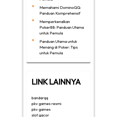
Memahami DominoQQ:
Panduan Komprehensif
Memperkenalkan
Poker88: Panduan Utama
untuk Pemula
Panduan Utama untuk
Menang di Poker: Tips
untuk Pemula
LINK LAINNYA
bandarqq
pkv games resmi
pkv games
slot gacor