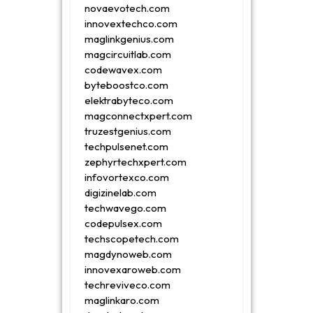
novaevotech.com
innovextechco.com
maglinkgenius.com
magcircuitlab.com
codewavex.com
byteboostco.com
elektrabyteco.com
magconnectxpert.com
truzestgenius.com
techpulsenet.com
zephyrtechxpert.com
infovortexco.com
digizinelab.com
techwavego.com
codepulsex.com
techscopetech.com
magdynoweb.com
innovexaroweb.com
techreviveco.com
maglinkaro.com