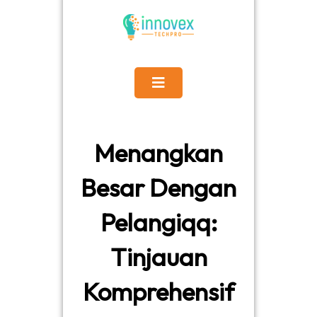
Skip
to
content
Menangkan
Besar Dengan
Pelangiqq:
Tinjauan
Komprehensif