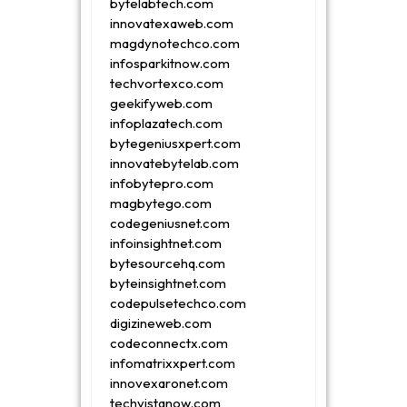
bytelabtech.com
innovatexaweb.com
magdynotechco.com
infosparkitnow.com
techvortexco.com
geekifyweb.com
infoplazatech.com
bytegeniusxpert.com
innovatebytelab.com
infobytepro.com
magbytego.com
codegeniusnet.com
infoinsightnet.com
bytesourcehq.com
byteinsightnet.com
codepulsetechco.com
digizineweb.com
codeconnectx.com
infomatrixxpert.com
innovexaronet.com
techvistanow.com