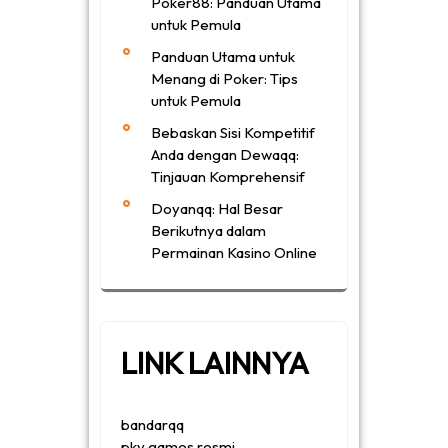
Poker88: Panduan Utama
untuk Pemula
Panduan Utama untuk
Menang di Poker: Tips
untuk Pemula
Bebaskan Sisi Kompetitif
Anda dengan Dewaqq:
Tinjauan Komprehensif
Doyanqq: Hal Besar
Berikutnya dalam
Permainan Kasino Online
LINK LAINNYA
bandarqq
pkv games resmi