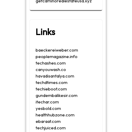
getcaminorealestateusa.xyz
Links
baeckereiweber.com
peoplemagazine.info
techashes.com
canyouwash.co
havadisantalya.com
techdtimes.com
techieboot.com
gundembalikesir.com
itechar.com
yesbold.com
healthhubzone.com
ebaraat.com
techjuiced.com