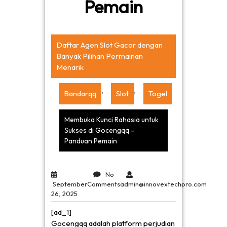
Pemain
Daftar Agen Slot Gacor dengan
Banyak Pilihan Permainan
Menarik
,
,
Bandarqq
Slot
Togel
Membuka Kunci Rahasia untuk
Sukses di Gocengqq –
Panduan Pemain
No
September
Comments
admin@innovextechpro.com
26, 2025
[ad_1]
Gocengqq adalah platform perjudian