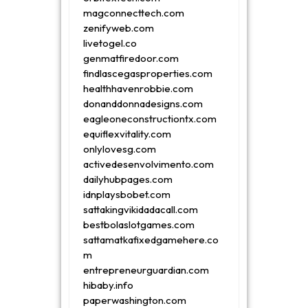
magconnecttech.com
zenifyweb.com
livetogel.co
genmatfiredoor.com
findlascegasproperties.com
healthhavenrobbie.com
donanddonnadesigns.com
eagleoneconstructiontx.com
equiflexvitality.com
onlylovesg.com
activedesenvolvimento.com
dailyhubpages.com
idnplaysbobet.com
sattakingvikidadacall.com
bestbolaslotgames.com
sattamatkafixedgamehere.co
m
entrepreneurguardian.com
hibaby.info
paperwashington.com