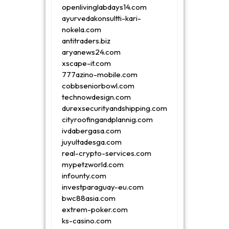
openlivinglabdays14.com
ayurvedakonsultti-kari-
nokela.com
antitraders.biz
aryanews24.com
xscape-it.com
777azino-mobile.com
cobbseniorbowl.com
technowdesign.com
durexsecurityandshipping.com
cityroofingandplannig.com
ivdabergasa.com
juyultadesga.com
real-crypto-services.com
mypetzworld.com
infounty.com
investparaguay-eu.com
bwc88asia.com
extrem-poker.com
ks-casino.com