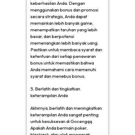
keberhasilan Anda. Dengan
menggunakan bonus dan promosi
secara strategis, Anda dapat
memainkan lebih banyak game,
menempatkan taruhan yang lebih
besar, dan berpotensi
memenangkan lebih banyak uang.
Pastikan untuk membaca syarat dan
ketentuan dari setiap penawaran
bonus untuk memastikan bahwa
Anda memahami cara memenuhi
syarat dan menebus bonus.
5. Berlatih dan tingkatkan
keterampilan Anda
Akhirnya, berlatih dan meningkatkan
keterampilan Anda sangat penting
untuk kesuksesan di Gocengqq.
Apakah Anda bermain poker,
blackjack, atau slot, mengasah