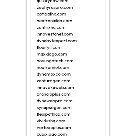
quixifynow.com
zephyruspro.com
optipathx.com
nextronixlab.com
zentrixhq.com
innovestanet.com
dynabytexpert.com
flexifyit.com
maxxiogo.com
novusgotech.com
nextronnet.com
dynamoxco.com
zenturogen.com
innovexaweb.com
brandioplus.com
dynawebpro.com
synapsegen.com
flexipathlab.com
vividushq.com
vortexaplus.com
cubixiogo.com