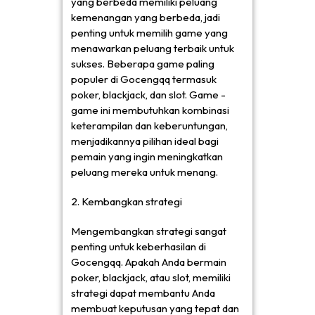
yang berbeda memiliki peluang
kemenangan yang berbeda, jadi
penting untuk memilih game yang
menawarkan peluang terbaik untuk
sukses. Beberapa game paling
populer di Gocengqq termasuk
poker, blackjack, dan slot. Game -
game ini membutuhkan kombinasi
keterampilan dan keberuntungan,
menjadikannya pilihan ideal bagi
pemain yang ingin meningkatkan
peluang mereka untuk menang.
2. Kembangkan strategi
Mengembangkan strategi sangat
penting untuk keberhasilan di
Gocengqq. Apakah Anda bermain
poker, blackjack, atau slot, memiliki
strategi dapat membantu Anda
membuat keputusan yang tepat dan