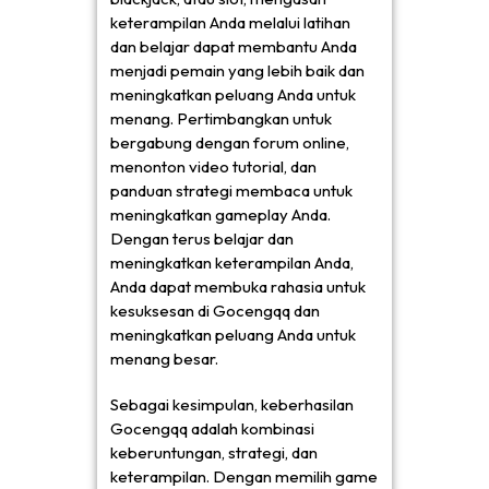
keterampilan Anda melalui latihan
dan belajar dapat membantu Anda
menjadi pemain yang lebih baik dan
meningkatkan peluang Anda untuk
menang. Pertimbangkan untuk
bergabung dengan forum online,
menonton video tutorial, dan
panduan strategi membaca untuk
meningkatkan gameplay Anda.
Dengan terus belajar dan
meningkatkan keterampilan Anda,
Anda dapat membuka rahasia untuk
kesuksesan di Gocengqq dan
meningkatkan peluang Anda untuk
menang besar.
Sebagai kesimpulan, keberhasilan
Gocengqq adalah kombinasi
keberuntungan, strategi, dan
keterampilan. Dengan memilih game