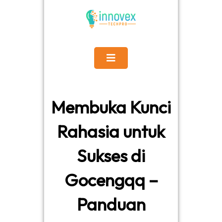
Skip
to
content
Membuka Kunci
Rahasia untuk
Sukses di
Gocengqq –
Panduan