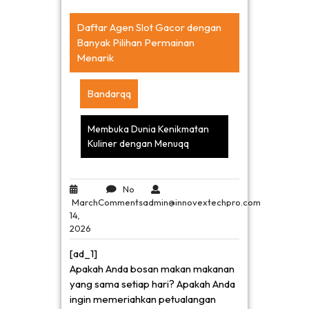
Daftar Agen Slot Gacor dengan
Banyak Pilihan Permainan
Menarik
Bandarqq
Membuka Dunia Kenikmatan
Kuliner dengan Menuqq
No
March
Comments
admin@innovextechpro.com
14,
2026
[ad_1]
Apakah Anda bosan makan makanan
yang sama setiap hari? Apakah Anda
ingin memeriahkan petualangan