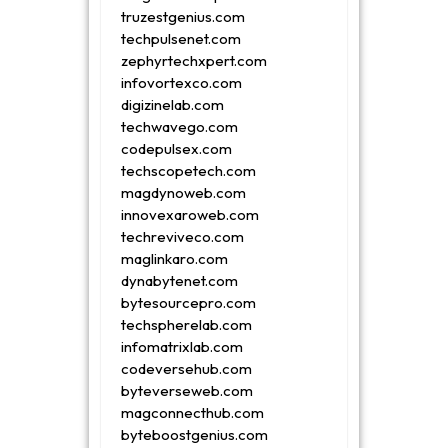
truzestgenius.com
techpulsenet.com
zephyrtechxpert.com
infovortexco.com
digizinelab.com
techwavego.com
codepulsex.com
techscopetech.com
magdynoweb.com
innovexaroweb.com
techreviveco.com
maglinkaro.com
dynabytenet.com
bytesourcepro.com
techspherelab.com
infomatrixlab.com
codeversehub.com
byteverseweb.com
magconnecthub.com
byteboostgenius.com