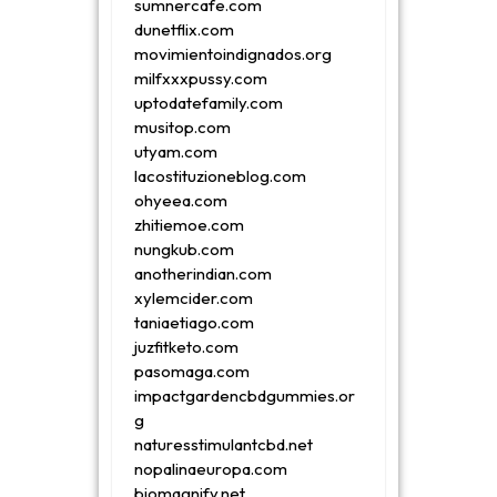
sumnercafe.com
dunetflix.com
movimientoindignados.org
milfxxxpussy.com
uptodatefamily.com
musitop.com
utyam.com
lacostituzioneblog.com
ohyeea.com
zhitiemoe.com
nungkub.com
anotherindian.com
xylemcider.com
taniaetiago.com
juzfitketo.com
pasomaga.com
impactgardencbdgummies.or
g
naturesstimulantcbd.net
nopalinaeuropa.com
biomagnify.net