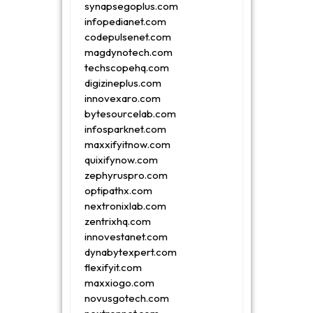
synapsegoplus.com
infopedianet.com
codepulsenet.com
magdynotech.com
techscopehq.com
digizineplus.com
innovexaro.com
bytesourcelab.com
infosparknet.com
maxxifyitnow.com
quixifynow.com
zephyruspro.com
optipathx.com
nextronixlab.com
zentrixhq.com
innovestanet.com
dynabytexpert.com
flexifyit.com
maxxiogo.com
novusgotech.com