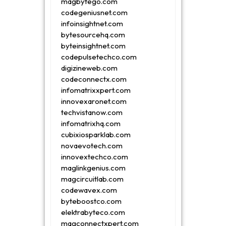
magbytego.com
codegeniusnet.com
infoinsightnet.com
bytesourcehq.com
byteinsightnet.com
codepulsetechco.com
digizineweb.com
codeconnectx.com
infomatrixxpert.com
innovexaronet.com
techvistanow.com
infomatrixhq.com
cubixiosparklab.com
novaevotech.com
innovextechco.com
maglinkgenius.com
magcircuitlab.com
codewavex.com
byteboostco.com
elektrabyteco.com
magconnectxpert.com