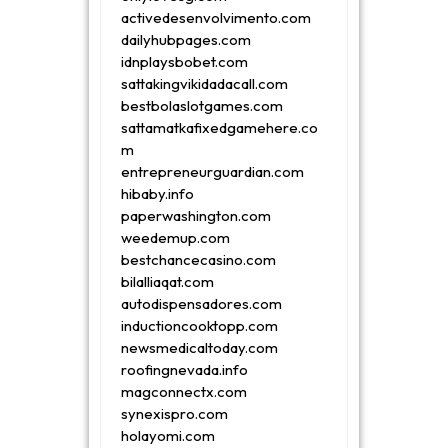
activedesenvolvimento.com
dailyhubpages.com
idnplaysbobet.com
sattakingvikidadacall.com
bestbolaslotgames.com
sattamatkafixedgamehere.co
m
entrepreneurguardian.com
hibaby.info
paperwashington.com
weedemup.com
bestchancecasino.com
bilalliaqat.com
autodispensadores.com
inductioncooktopp.com
newsmedicaltoday.com
roofingnevada.info
magconnectx.com
synexispro.com
holayomi.com