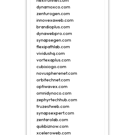
nextronnet.com
dynamoxco.com
zenturogen.com
innovexaweb.com
brandioplus.com
dynawebpro.com
synapsegen.com
flexipathlab.com
vividushq.com
vortexaplus.com
cubixiogo.com
novuspherenet.com
orbitechnet.com
optiwavex.com
omnidynoco.com
zephyrtechhub.com
truzestweb.com
synapsexpert.com
zentarolab.com
quikbiznow.com
xceleroweb.com