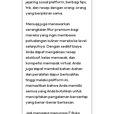
jejaring sosial platform, berbagi tips,
trik, dan resep dengan orang-orang
yang berpikiran sama.
Menuqq juga menawarkan
serangkaian fitur premium bagi
mereka yang ingin membawa
petualangan kuliner mereka ke level
selanjutnya. Dengan sedikit biaya,
Anda dapat mengakses resep
eksklusif, kelas memasak, dan
kompetisi memasak virtual. Anda
juga dapat membeli bahan-bahan
dan peralatan dapur berkualitas
tinggi melalui platform ini,
memastikan bahwa Anda memiliki
semua yang Anda butuhkan untuk
menciptakan pengalaman bersantap
yang benar-benar berkesan.
Jadi mengapa menunggu? Buka