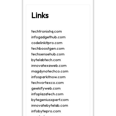
Links
techtronixhq.com
infogadgethub.com
codelinkitpro.com
techboostgen.com
techsensehub.com
bytelabtech.com
innovatexaweb.com
magdynotechco.com
infosparkitnow.com
techvortexco.com
geekifyweb.com
infoplazatech.com
bytegeniusxpert.com
innovatebytelab.com
infobytepro.com