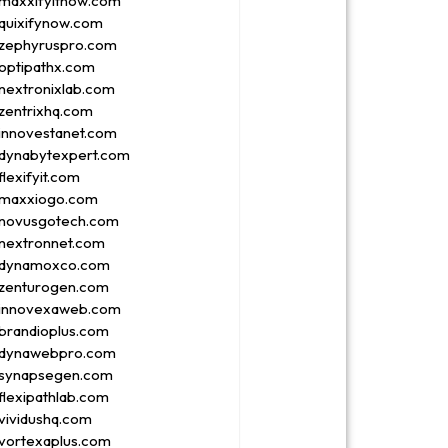
maxxifyitnow.com
quixifynow.com
zephyruspro.com
optipathx.com
nextronixlab.com
zentrixhq.com
innovestanet.com
dynabytexpert.com
flexifyit.com
maxxiogo.com
novusgotech.com
nextronnet.com
dynamoxco.com
zenturogen.com
innovexaweb.com
brandioplus.com
dynawebpro.com
synapsegen.com
flexipathlab.com
vividushq.com
vortexaplus.com