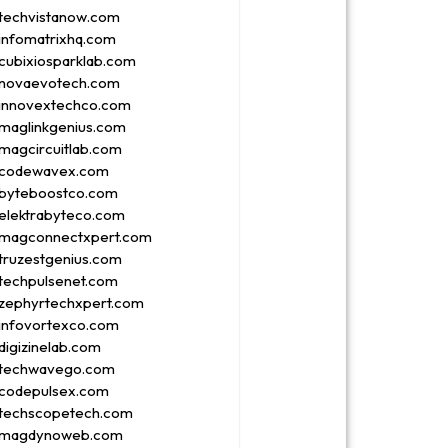
techvistanow.com
infomatrixhq.com
cubixiosparklab.com
novaevotech.com
innovextechco.com
maglinkgenius.com
magcircuitlab.com
codewavex.com
byteboostco.com
elektrabyteco.com
magconnectxpert.com
truzestgenius.com
techpulsenet.com
zephyrtechxpert.com
infovortexco.com
digizinelab.com
techwavego.com
codepulsex.com
techscopetech.com
magdynoweb.com