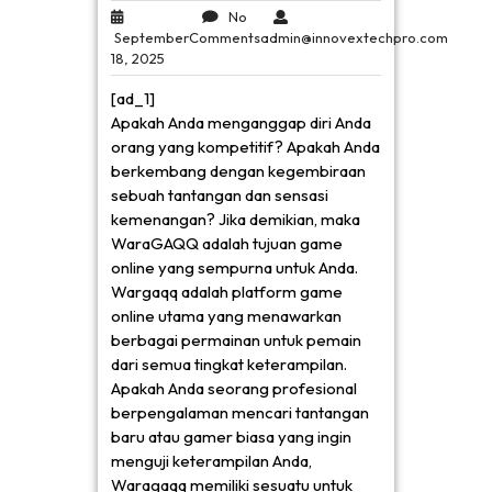
No
September
Comments
admin@innovextechpro.com
18, 2025
[ad_1]
Apakah Anda menganggap diri Anda
orang yang kompetitif? Apakah Anda
berkembang dengan kegembiraan
sebuah tantangan dan sensasi
kemenangan? Jika demikian, maka
WaraGAQQ adalah tujuan game
online yang sempurna untuk Anda.
Wargaqq adalah platform game
online utama yang menawarkan
berbagai permainan untuk pemain
dari semua tingkat keterampilan.
Apakah Anda seorang profesional
berpengalaman mencari tantangan
baru atau gamer biasa yang ingin
menguji keterampilan Anda,
Waragaqq memiliki sesuatu untuk