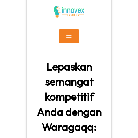
Skip
to
content
Lepaskan
semangat
kompetitif
Anda dengan
Waragaqq: