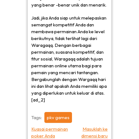
yang benar -benar unik dan menarik.
Jadi, jika Anda siap untuk melepaskan
semangat kompetitif Anda dan
membawa permainan Anda ke level
berikutnya, tidak terlihat lagi dari
Waragaqq. Dengan berbagai
permainan, suasana kompetitif, dan
fitur sosial, Waragaqq adalah tujuan
permainan online utama bagi para
pemain yang mencari tantangan.
Bergabunglah dengan Wargaqq hari
ini dan lihat apakah Anda memiliki apa
yang diperlukan untuk keluar di atas.
[ad_2]
Tags:
pkv games
Post
Kuasai permainan
Masuklah ke
poker Anda
dimensi baru