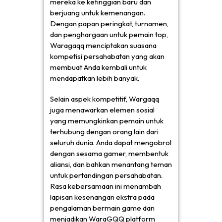
mereka ke ketinggian baru dan
berjuang untuk kemenangan.
Dengan papan peringkat, turnamen,
dan penghargaan untuk pemain top,
Waragaqq menciptakan suasana
kompetisi persahabatan yang akan
membuat Anda kembali untuk
mendapatkan lebih banyak.
Selain aspek kompetitif, Wargaqq
juga menawarkan elemen sosial
yang memungkinkan pemain untuk
terhubung dengan orang lain dari
seluruh dunia. Anda dapat mengobrol
dengan sesama gamer, membentuk
aliansi, dan bahkan menantang teman
untuk pertandingan persahabatan.
Rasa kebersamaan ini menambah
lapisan kesenangan ekstra pada
pengalaman bermain game dan
menjadikan WaraGQQ platform