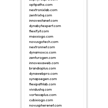
optipathx.com
nextronixlab.com
zentrixhq.com
innovestanet.com
dynabytexpert.com
flexifyit.com
maxxiogo.com
novusgotech.com
nextronnet.com
dynamoxco.com
zenturogen.com
innovexaweb.com
brandioplus.com
dynawebpro.com
synapsegen.com
flexipathlab.com
vividushq.com
vortexaplus.com
cubixiogo.com
novuspherenet.com