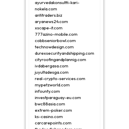
ayurvedakonsultti-kari-
nokela.com
antitraders.biz
aryanews24.com
xscape-it.com
777azino-mobile.com
cobbseniorbowl.com
technowdesign.com
durexsecurityandshipping.com
cityroofingandplannig.com
ivdabergasa.com
juyultadesga.com
real-crypto-services.com
mypetzworld.com
infounty.com
investparaguay-eu.com
bwc88asia.com
extrem-poker.com
ks-casino.com
carcarepoints.com