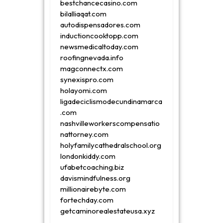
bestchancecasino.com
bilalliaqat.com
autodispensadores.com
inductioncooktopp.com
newsmedicaltoday.com
roofingnevada.info
magconnectx.com
synexispro.com
holayomi.com
ligadeciclismodecundinamarca
.com
nashvilleworkerscompensatio
nattorney.com
holyfamilycathedralschool.org
londonkiddy.com
ufabetcoaching.biz
davismindfulness.org
millionairebyte.com
fortechday.com
getcaminorealestateusa.xyz