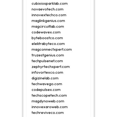
cubixiosparklab.com
novaevotech.com
innovextechco.com
maglinkgenius.com
magcircuitlab.com
codewavex.com
byteboostco.com
elektrabyteco.com
magconnectxpert.com
truzestgenius.com
techpulsenet.com
zephyrtechxpert.com
infovortexco.com
digizinelab.com
techwavego.com
codepulsex.com
techscopetech.com
magdynoweb.com
innovexaroweb.com
techreviveco.com