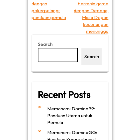
navigation
dengan
bermain game
pokerpelangi:
dengan Depoqq:
panduan pemula
Masa Depan
kesenangan
menunggu
Search
Search
Recent Posts
Memahami Domino99:
Panduan Utama untuk
Pemula
Memahami DominoQQ:
Panduan Komprehensif