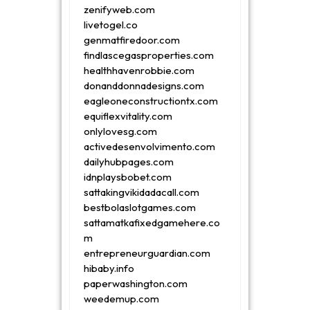
zenifyweb.com
livetogel.co
genmatfiredoor.com
findlascegasproperties.com
healthhavenrobbie.com
donanddonnadesigns.com
eagleoneconstructiontx.com
equiflexvitality.com
onlylovesg.com
activedesenvolvimento.com
dailyhubpages.com
idnplaysbobet.com
sattakingvikidadacall.com
bestbolaslotgames.com
sattamatkafixedgamehere.co
m
entrepreneurguardian.com
hibaby.info
paperwashington.com
weedemup.com