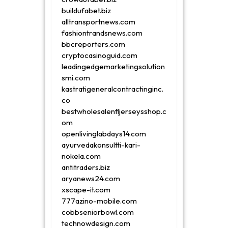
buildufabet.biz
alltransportnews.com
fashiontrandsnews.com
bbcreporters.com
cryptocasinoguid.com
leadingedgemarketingsolution
smi.com
kastratigeneralcontractinginc.
co
bestwholesalenfljerseysshop.c
om
openlivinglabdays14.com
ayurvedakonsultti-kari-
nokela.com
antitraders.biz
aryanews24.com
xscape-it.com
777azino-mobile.com
cobbseniorbowl.com
technowdesign.com