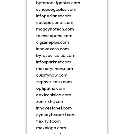
byteboostgenius.com
synapsegoplus.com
infopedianet.com
codepulsenet.com
magdynotech.com
techscopehq.com
digizineplus.com
innovexaro.com
bytesourcelab.com
infosparknet.com
maxxifyitnow.com
quixifynow.com
zephyruspro.com
optipathx.com
nextronixlab.com
zentrixhq.com
innovestanet.com
dynabytexpert.com
flexifyit.com
maxxiogo.com