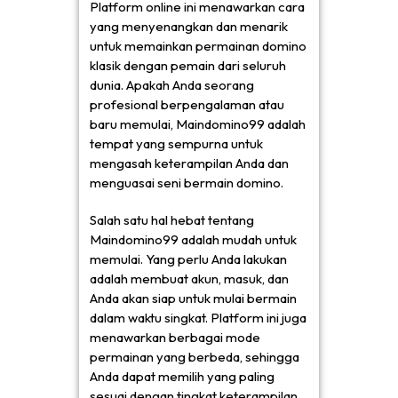
Platform online ini menawarkan cara
yang menyenangkan dan menarik
untuk memainkan permainan domino
klasik dengan pemain dari seluruh
dunia. Apakah Anda seorang
profesional berpengalaman atau
baru memulai, Maindomino99 adalah
tempat yang sempurna untuk
mengasah keterampilan Anda dan
menguasai seni bermain domino.
Salah satu hal hebat tentang
Maindomino99 adalah mudah untuk
memulai. Yang perlu Anda lakukan
adalah membuat akun, masuk, dan
Anda akan siap untuk mulai bermain
dalam waktu singkat. Platform ini juga
menawarkan berbagai mode
permainan yang berbeda, sehingga
Anda dapat memilih yang paling
sesuai dengan tingkat keterampilan