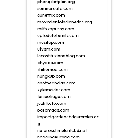
phenqdietplan.org
sumnercafe.com
dunetflix.com
movimientoindignados.org
milfxxxpussy.com
uptodatefamily.com
musitop.com
utyam.com
lacostituzioneblog.com
ohyeea.com
zhitiemoe.com
nungkub.com
anotherindian.com
xylemcider.com
taniaetiago.com
juzfitketo.com
pasomaga.com
impactgardencbdgummies.or
g
naturesstimulantcbd.net
nopalinaeuropa.com