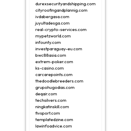
durexsecurityandshipping.com
cityroofingandplannig.com
ivdabergasa.com
juyultadesga.com
real-crypto-services.com
mypetzworld.com
infounty.com
investparaguay-eu.com
bwc88asia.com
extrem-poker.com
ks-casino.com
carcarepoints.com
thedoodlebreeders.com
grupohugodias.com
deqair.com
techsilvers.com
ningkatinskill.com
fivsport.com
templatedzine.com
lawinfoadvice.com