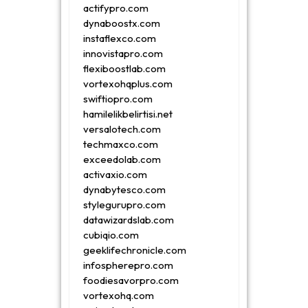
actifypro.com
dynaboostx.com
instaflexco.com
innovistapro.com
flexiboostlab.com
vortexohqplus.com
swiftiopro.com
hamilelikbelirtisi.net
versalotech.com
techmaxco.com
exceedolab.com
activaxio.com
dynabytesco.com
stylegurupro.com
datawizardslab.com
cubiqio.com
geeklifechronicle.com
infospherepro.com
foodiesavorpro.com
vortexohq.com