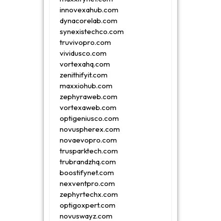
innovexahub.com
dynacorelab.com
synexistechco.com
truvivopro.com
vividusco.com
vortexahq.com
zenithifyit.com
maxxiohub.com
zephyraweb.com
vortexaweb.com
optigeniusco.com
novuspherex.com
novaevopro.com
trusparktech.com
trubrandzhq.com
boostifynet.com
nexventpro.com
zephyrtechx.com
optigoxpert.com
novuswayz.com