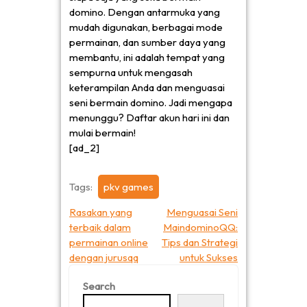
domino. Dengan antarmuka yang
mudah digunakan, berbagai mode
permainan, dan sumber daya yang
membantu, ini adalah tempat yang
sempurna untuk mengasah
keterampilan Anda dan menguasai
seni bermain domino. Jadi mengapa
menunggu? Daftar akun hari ini dan
mulai bermain!
[ad_2]
Tags:
pkv games
Post
Rasakan yang
Menguasai Seni
terbaik dalam
MaindominoQQ:
navigation
permainan online
Tips dan Strategi
dengan jurusqq
untuk Sukses
Search