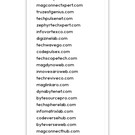
magconnectxpert.com
truzestgenius.com
techpulsenet.com
zephyrtechxpert.com
infovortexco.com
digizinelab.com
techwavego.com
codepulsex.com
techscopetech.com
magdynoweb.com
innovexaroweb.com
techreviveco.com
maglinkaro.com
dynabytenet.com
bytesourcepro.com
techspherelab.com
infomatrixlab.com
codeversehub.com
byteverseweb.com
magconnecthub.com