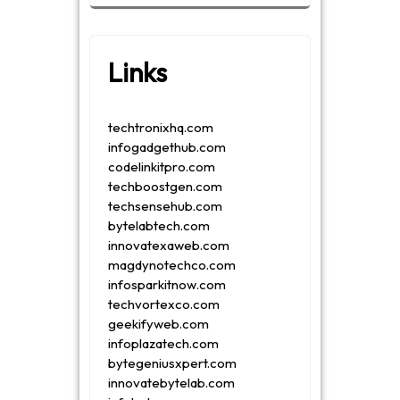
Links
techtronixhq.com
infogadgethub.com
codelinkitpro.com
techboostgen.com
techsensehub.com
bytelabtech.com
innovatexaweb.com
magdynotechco.com
infosparkitnow.com
techvortexco.com
geekifyweb.com
infoplazatech.com
bytegeniusxpert.com
innovatebytelab.com