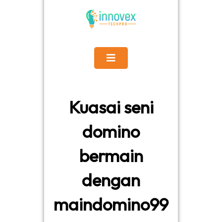
Skip
to
content
Kuasai seni
domino
bermain
dengan
maindomino99