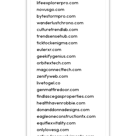
lifeexplorerpro.com
novusgo.com
bytestormpro.com
wanderlustchrono.com
culturetrendlab.com
trendsensehub.com
ticktockenigma.com
eulerxr.com
geekifygenius.com
orbitextech.com
magconnecttech.com
zenifyweb.com
livetogel.co
genmatfiredoor.com
findlascegasproperties.com
healthhavenrobbie.com
donanddonnadesigns.com
eagleoneconstructiontx.com
equiflexvitality.com
onlylovesg.com