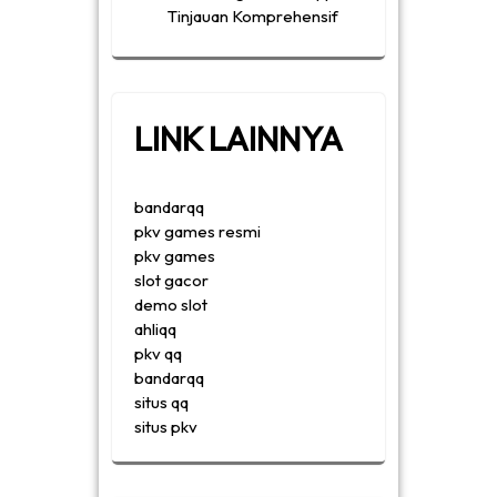
Tinjauan Komprehensif
LINK LAINNYA
bandarqq
pkv games resmi
pkv games
slot gacor
demo slot
ahliqq
pkv qq
bandarqq
situs qq
situs pkv