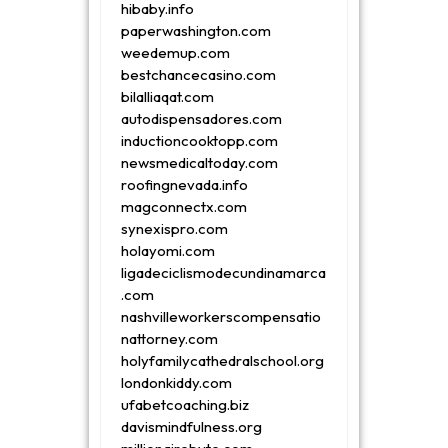
hibaby.info
paperwashington.com
weedemup.com
bestchancecasino.com
bilalliaqat.com
autodispensadores.com
inductioncooktopp.com
newsmedicaltoday.com
roofingnevada.info
magconnectx.com
synexispro.com
holayomi.com
ligadeciclismodecundinamarca
.com
nashvilleworkerscompensatio
nattorney.com
holyfamilycathedralschool.org
londonkiddy.com
ufabetcoaching.biz
davismindfulness.org