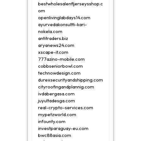
bestwholesalenfljerseysshop.c
om
openlivinglabdays14.com
ayurvedakonsultti-kari-
nokela.com
antitraders.biz
aryanews24.com
xscape-it.com
777azino-mobile.com
cobbseniorbowl.com
technowdesign.com
durexsecurityandshipping.com
cityroofingandplannig.com
ivdabergasa.com
juyultadesga.com
real-crypto-services.com
mypetzworld.com
infounty.com
investparaguay-eu.com
bwc88asia.com