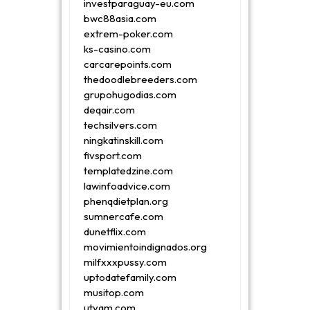
investparaguay-eu.com
bwc88asia.com
extrem-poker.com
ks-casino.com
carcarepoints.com
thedoodlebreeders.com
grupohugodias.com
deqair.com
techsilvers.com
ningkatinskill.com
fivsport.com
templatedzine.com
lawinfoadvice.com
phenqdietplan.org
sumnercafe.com
dunetflix.com
movimientoindignados.org
milfxxxpussy.com
uptodatefamily.com
musitop.com
utyam.com