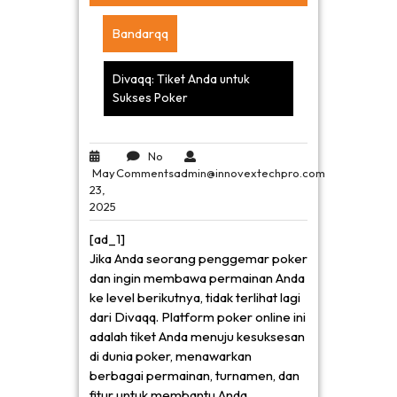
Bandarqq
Divaqq: Tiket Anda untuk
Sukses Poker
No
May
Comments
admin@innovextechpro.com
23,
2025
[ad_1]
Jika Anda seorang penggemar poker
dan ingin membawa permainan Anda
ke level berikutnya, tidak terlihat lagi
dari Divaqq. Platform poker online ini
adalah tiket Anda menuju kesuksesan
di dunia poker, menawarkan
berbagai permainan, turnamen, dan
fitur untuk membantu Anda