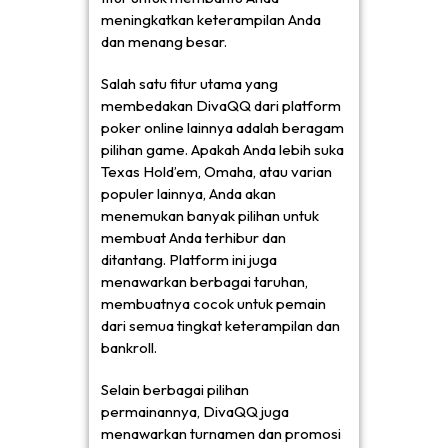
meningkatkan keterampilan Anda
dan menang besar.
Salah satu fitur utama yang
membedakan DivaQQ dari platform
poker online lainnya adalah beragam
pilihan game. Apakah Anda lebih suka
Texas Hold’em, Omaha, atau varian
populer lainnya, Anda akan
menemukan banyak pilihan untuk
membuat Anda terhibur dan
ditantang. Platform ini juga
menawarkan berbagai taruhan,
membuatnya cocok untuk pemain
dari semua tingkat keterampilan dan
bankroll.
Selain berbagai pilihan
permainannya, DivaQQ juga
menawarkan turnamen dan promosi