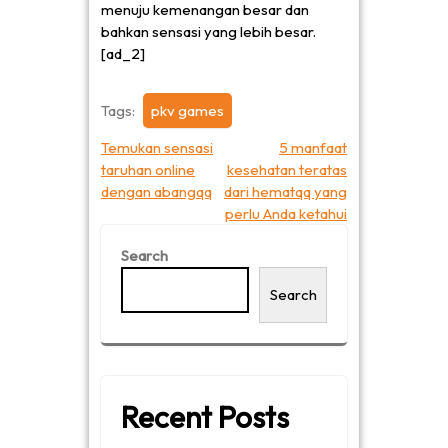
menuju kemenangan besar dan
bahkan sensasi yang lebih besar.
[ad_2]
Tags:
pkv games
Post
Temukan sensasi
5 manfaat
taruhan online
kesehatan teratas
navigation
dengan abangqq
dari hematqq yang
perlu Anda ketahui
Search
Search
Recent Posts