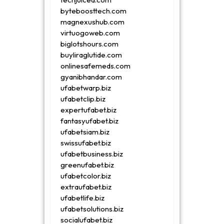
byteboosttech.com
magnexushub.com
virtuogoweb.com
biglotshours.com
buyliraglutide.com
onlinesafemeds.com
gyanibhandar.com
ufabetwarp.biz
ufabetclip.biz
expertufabet.biz
fantasyufabet.biz
ufabetsiam.biz
swissufabet.biz
ufabetbusiness.biz
greenufabet.biz
ufabetcolor.biz
extraufabet.biz
ufabetlife.biz
ufabetsolutions.biz
socialufabet.biz