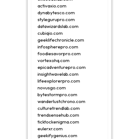
activaxio.com
dynabytesco.com
stylegurupro.com
datawizardslab.com
cubiqio.com
geeklifechronicle.com
infospherepro.com
foodiesavorpro.com
vortexohq.com
epicadventurepro.com
insightwavelab.com
lifeexplorerpro.com
novusgo.com
bytestormpro.com
wanderlustchrono.com
culturetrendlab.com
trendsensehub.com
ticktockenigma.com
eulerxr.com
geekifygenius.com