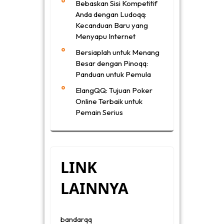
Bebaskan Sisi Kompetitif
Anda dengan Ludoqq:
Kecanduan Baru yang
Menyapu Internet
Bersiaplah untuk Menang
Besar dengan Pinoqq:
Panduan untuk Pemula
ElangQQ: Tujuan Poker
Online Terbaik untuk
Pemain Serius
LINK
LAINNYA
bandarqq