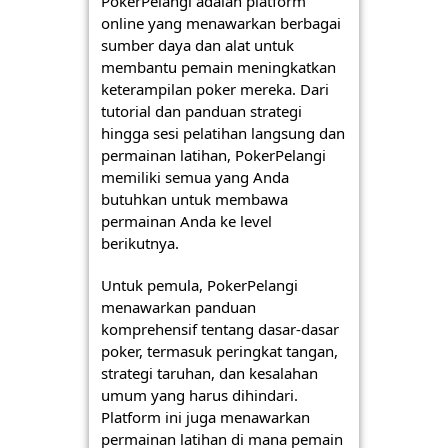
PokerPelangi adalah platform
online yang menawarkan berbagai
sumber daya dan alat untuk
membantu pemain meningkatkan
keterampilan poker mereka. Dari
tutorial dan panduan strategi
hingga sesi pelatihan langsung dan
permainan latihan, PokerPelangi
memiliki semua yang Anda
butuhkan untuk membawa
permainan Anda ke level
berikutnya.
Untuk pemula, PokerPelangi
menawarkan panduan
komprehensif tentang dasar-dasar
poker, termasuk peringkat tangan,
strategi taruhan, dan kesalahan
umum yang harus dihindari.
Platform ini juga menawarkan
permainan latihan di mana pemain