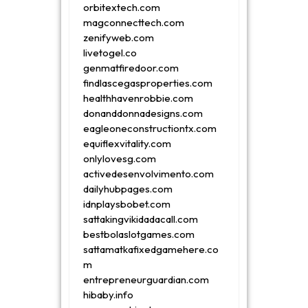
orbitextech.com
magconnecttech.com
zenifyweb.com
livetogel.co
genmatfiredoor.com
findlascegasproperties.com
healthhavenrobbie.com
donanddonnadesigns.com
eagleoneconstructiontx.com
equiflexvitality.com
onlylovesg.com
activedesenvolvimento.com
dailyhubpages.com
idnplaysbobet.com
sattakingvikidadacall.com
bestbolaslotgames.com
sattamatkafixedgamehere.co
m
entrepreneurguardian.com
hibaby.info