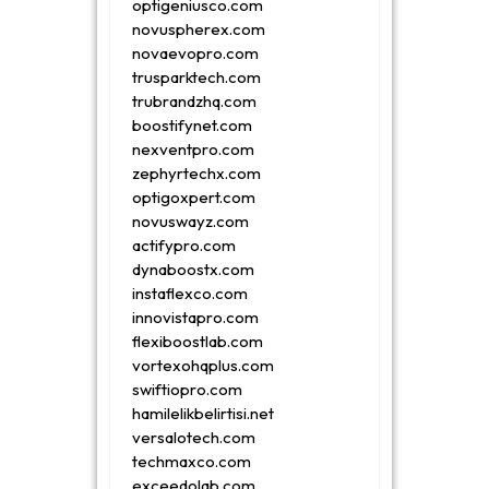
optigeniusco.com
novuspherex.com
novaevopro.com
trusparktech.com
trubrandzhq.com
boostifynet.com
nexventpro.com
zephyrtechx.com
optigoxpert.com
novuswayz.com
actifypro.com
dynaboostx.com
instaflexco.com
innovistapro.com
flexiboostlab.com
vortexohqplus.com
swiftiopro.com
hamilelikbelirtisi.net
versalotech.com
techmaxco.com
exceedolab.com