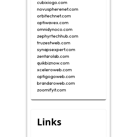
cubixiogo.com
novuspherenet.com
orbitechnet.com
optiwavex.com
omnidynoco.com
zephyrtechhub.com
truzestweb.com
synapsexpert.com
zentarolab.com
quikbiznow.com
xceleroweb.com
optigogoweb.com
brandaroweb.com
zoomifyit.com
Links