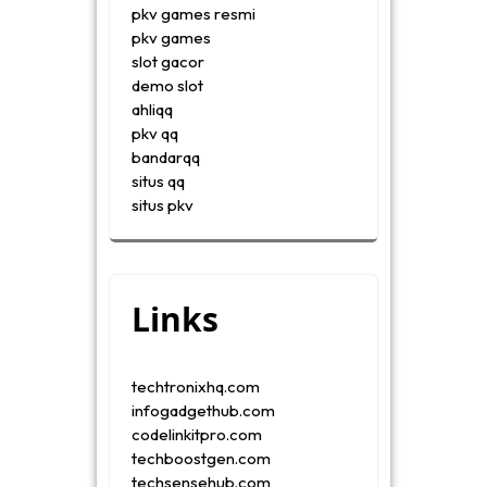
pkv games resmi
pkv games
slot gacor
demo slot
ahliqq
pkv qq
bandarqq
situs qq
situs pkv
Links
techtronixhq.com
infogadgethub.com
codelinkitpro.com
techboostgen.com
techsensehub.com