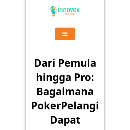
Skip
to
content
Dari Pemula
hingga Pro:
Bagaimana
PokerPelangi
Dapat