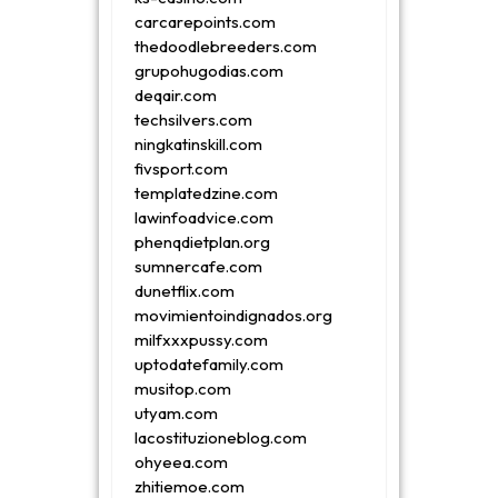
carcarepoints.com
thedoodlebreeders.com
grupohugodias.com
deqair.com
techsilvers.com
ningkatinskill.com
fivsport.com
templatedzine.com
lawinfoadvice.com
phenqdietplan.org
sumnercafe.com
dunetflix.com
movimientoindignados.org
milfxxxpussy.com
uptodatefamily.com
musitop.com
utyam.com
lacostituzioneblog.com
ohyeea.com
zhitiemoe.com