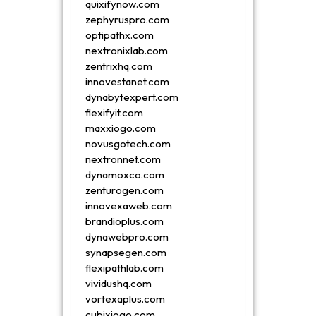
quixifynow.com
zephyruspro.com
optipathx.com
nextronixlab.com
zentrixhq.com
innovestanet.com
dynabytexpert.com
flexifyit.com
maxxiogo.com
novusgotech.com
nextronnet.com
dynamoxco.com
zenturogen.com
innovexaweb.com
brandioplus.com
dynawebpro.com
synapsegen.com
flexipathlab.com
vividushq.com
vortexaplus.com
cubixiogo.com