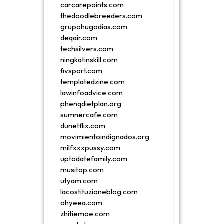
carcarepoints.com
thedoodlebreeders.com
grupohugodias.com
deqair.com
techsilvers.com
ningkatinskill.com
fivsport.com
templatedzine.com
lawinfoadvice.com
phenqdietplan.org
sumnercafe.com
dunetflix.com
movimientoindignados.org
milfxxxpussy.com
uptodatefamily.com
musitop.com
utyam.com
lacostituzioneblog.com
ohyeea.com
zhitiemoe.com