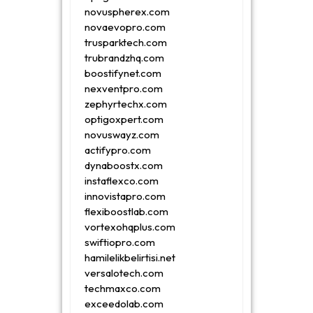
novuspherex.com
novaevopro.com
trusparktech.com
trubrandzhq.com
boostifynet.com
nexventpro.com
zephyrtechx.com
optigoxpert.com
novuswayz.com
actifypro.com
dynaboostx.com
instaflexco.com
innovistapro.com
flexiboostlab.com
vortexohqplus.com
swiftiopro.com
hamilelikbelirtisi.net
versalotech.com
techmaxco.com
exceedolab.com