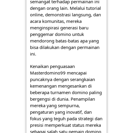
semangat terhadap permainan ini
dengan orang lain. Melalui tutorial
online, demonstrasi langsung, dan
acara komunitas, mereka
menginspirasi generasi baru
penggemar domino untuk
mendorong batas-batas apa yang
bisa dilakukan dengan permainan
ini.
Kenaikan penguasaan
Masterdomino99 mencapai
puncaknya dengan serangkaian
kemenangan mengesankan di
beberapa turnamen domino paling
bergengsi di dunia. Penampilan
mereka yang sempurna,
pengaturan yang inovatif, dan
fokus yang teguh pada strategi dan
presisi memperkuat status mereka
sebagai salah satu pemain domino