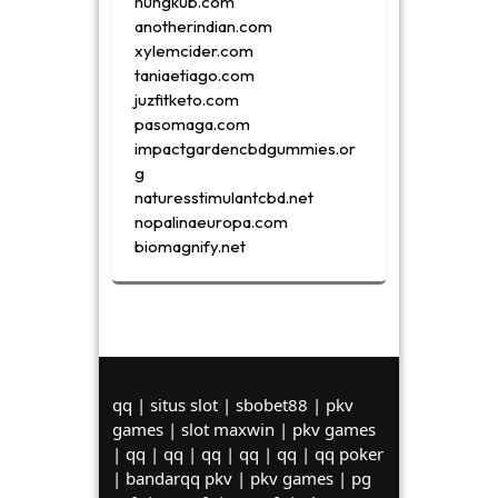
nungkub.com
anotherindian.com
xylemcider.com
taniaetiago.com
juzfitketo.com
pasomaga.com
impactgardencbdgummies.or
g
naturesstimulantcbd.net
nopalinaeuropa.com
biomagnify.net
qq
|
situs slot
|
sbobet88
|
pkv
games
|
slot maxwin
|
pkv games
|
qq
|
qq
|
qq
|
qq
|
qq
|
qq poker
|
bandarqq pkv
|
pkv games
|
pg