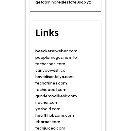
getcaminorealestateusa.xyz
Links
baeckereiweber.com
peoplemagazine.info
techashes.com
canyouwash.co
havadisantalya.com
techdtimes.com
techieboot.com
gundembalikesir.com
itechar.com
yesbold.com
healthhubzone.com
ebaraat.com
techjuiced.com