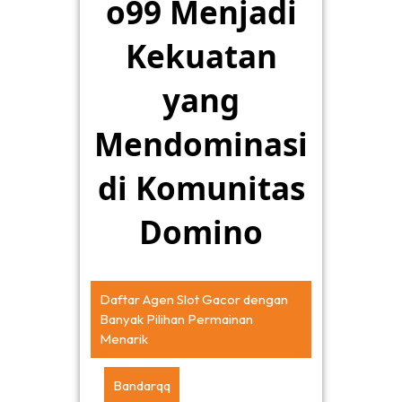
o99 Menjadi
Kekuatan
yang
Mendominasi
di Komunitas
Domino
Daftar Agen Slot Gacor dengan
Banyak Pilihan Permainan
Menarik
Bandarqq