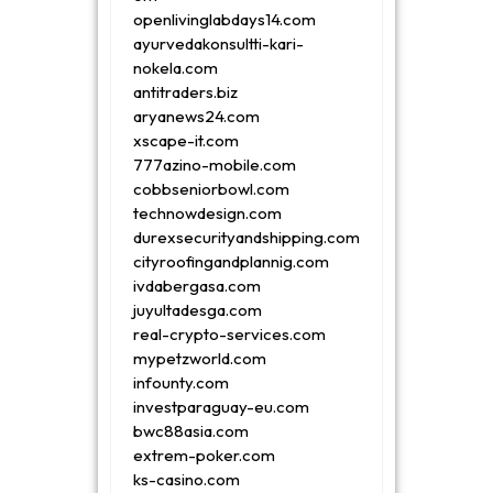
openlivinglabdays14.com
ayurvedakonsultti-kari-
nokela.com
antitraders.biz
aryanews24.com
xscape-it.com
777azino-mobile.com
cobbseniorbowl.com
technowdesign.com
durexsecurityandshipping.com
cityroofingandplannig.com
ivdabergasa.com
juyultadesga.com
real-crypto-services.com
mypetzworld.com
infounty.com
investparaguay-eu.com
bwc88asia.com
extrem-poker.com
ks-casino.com