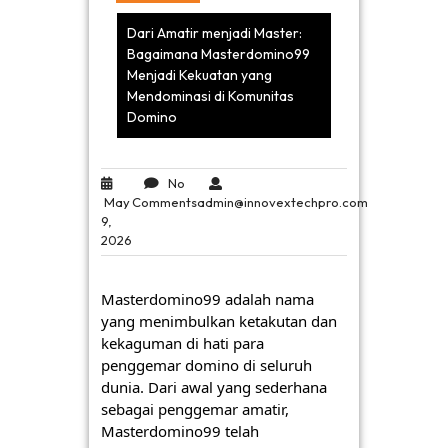
Dari Amatir menjadi Master:
Bagaimana Masterdomino99
Menjadi Kekuatan yang
Mendominasi di Komunitas
Domino
No
May
Comments
admin@innovextechpro.com
9,
2026
Masterdomino99 adalah nama
yang menimbulkan ketakutan dan
kekaguman di hati para
penggemar domino di seluruh
dunia. Dari awal yang sederhana
sebagai penggemar amatir,
Masterdomino99 telah