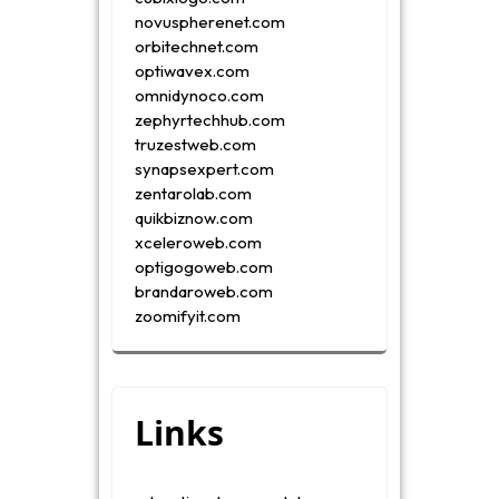
novuspherenet.com
orbitechnet.com
optiwavex.com
omnidynoco.com
zephyrtechhub.com
truzestweb.com
synapsexpert.com
zentarolab.com
quikbiznow.com
xceleroweb.com
optigogoweb.com
brandaroweb.com
zoomifyit.com
Links