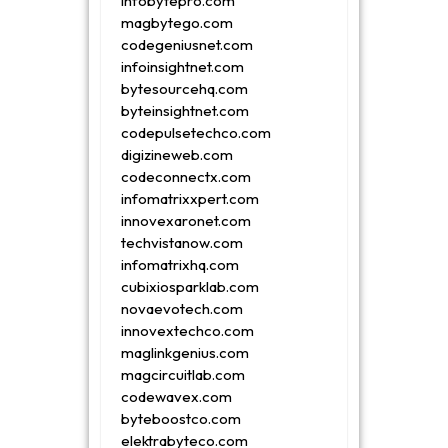
infobytepro.com
magbytego.com
codegeniusnet.com
infoinsightnet.com
bytesourcehq.com
byteinsightnet.com
codepulsetechco.com
digizineweb.com
codeconnectx.com
infomatrixxpert.com
innovexaronet.com
techvistanow.com
infomatrixhq.com
cubixiosparklab.com
novaevotech.com
innovextechco.com
maglinkgenius.com
magcircuitlab.com
codewavex.com
byteboostco.com
elektrabyteco.com