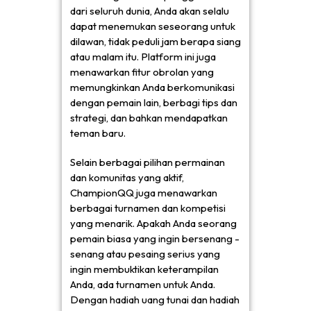
dari seluruh dunia, Anda akan selalu
dapat menemukan seseorang untuk
dilawan, tidak peduli jam berapa siang
atau malam itu. Platform ini juga
menawarkan fitur obrolan yang
memungkinkan Anda berkomunikasi
dengan pemain lain, berbagi tips dan
strategi, dan bahkan mendapatkan
teman baru.
Selain berbagai pilihan permainan
dan komunitas yang aktif,
ChampionQQ juga menawarkan
berbagai turnamen dan kompetisi
yang menarik. Apakah Anda seorang
pemain biasa yang ingin bersenang -
senang atau pesaing serius yang
ingin membuktikan keterampilan
Anda, ada turnamen untuk Anda.
Dengan hadiah uang tunai dan hadiah