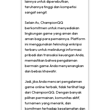
lainnya untuk diperebutkan,
taruhannya tinggi dan kompetisi
sangat sengit.
Selain itu, ChampionQQ
berkomitmen untuk menyediakan
lingkungan game yang aman dan
aman bagi para pemainnya. Platform
ini menggunakan teknologi enkripsi
terbaru untuk melindungi informasi
pribadi dan transaksi keuangan Anda,
memastikan bahwa pengalaman
bermain game Anda menyenangkan
dan bebas khawatir.
Jadi, jika Anda mencari pengalaman
game online terbaik, tidak terlihat lagi
dari ChampionQQ. Dengan banyak
pilihan permainan, komunitas aktif,
turnamen yang menarik, dan
komitmen terhadap keselamatan dan