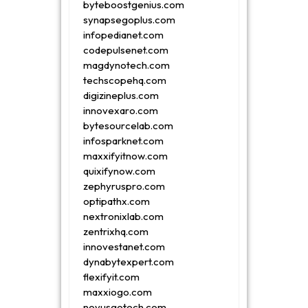
byteboostgenius.com
synapsegoplus.com
infopedianet.com
codepulsenet.com
magdynotech.com
techscopehq.com
digizineplus.com
innovexaro.com
bytesourcelab.com
infosparknet.com
maxxifyitnow.com
quixifynow.com
zephyruspro.com
optipathx.com
nextronixlab.com
zentrixhq.com
innovestanet.com
dynabytexpert.com
flexifyit.com
maxxiogo.com
novusgotech.com