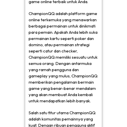
game online terbaik untuk Anda.
ChampionQQ adalah platform game
online terkemuka yang menawarkan
berbagai permainan untuk dinikmati
para pemain. Apakah Anda lebih suka
permainan kartu seperti poker dan
domino, atau permainan strategi
seperti catur dan checker,
ChampionQQ memiliki sesuatu untuk
semua orang. Dengan antarmuka
yang ramah pengguna dan
gameplay yang mulus, ChampionQQ
memberikan pengalaman bermain
game yang benar-benar mendalam
yang akan membuat Anda kembali
untuk mendapatkan lebih banyak.
Salah satu fitur utama ChampionQQ
adalah komunitas pemainnya yang
kuat. Dengan ribuan pengguna aktif