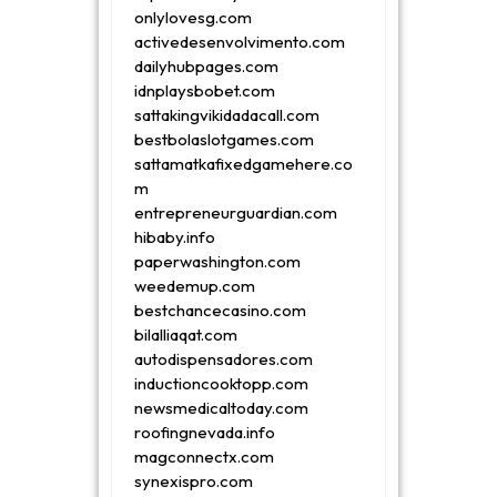
onlylovesg.com
activedesenvolvimento.com
dailyhubpages.com
idnplaysbobet.com
sattakingvikidadacall.com
bestbolaslotgames.com
sattamatkafixedgamehere.co
m
entrepreneurguardian.com
hibaby.info
paperwashington.com
weedemup.com
bestchancecasino.com
bilalliaqat.com
autodispensadores.com
inductioncooktopp.com
newsmedicaltoday.com
roofingnevada.info
magconnectx.com
synexispro.com