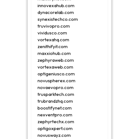
innovexahub.com
dynacorelab.com
synexistechco.com
truvivopro.com
vividusco.com
vortexahq.com
zenithifyit.com
maxxiohub.com
zephyraweb.com
vortexaweb.com
optigeniusco.com
novuspherex.com
novaevopro.com
trusparktech.com
trubrandzhq.com
boostifynet.com
nexventpro.com
zephyrtechx.com
optigoxpert.com
novuswayz.com