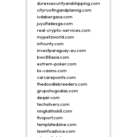
durexsecurityandshipping.com
cityroofingandplannig.com
ivdabergasa.com
juyultadesga.com
real-crypto-services.com
mypetzworld.com
infounty.com
investparaguay-eu.com
bwc88asia.com
extrem-poker.com
ks-casino.com
carcarepoints.com
thedoodlebreeders.com
grupohugodias.com
deqair.com
techsilvers.com
ningkatinskill.com
fivsport.com
templatedzine.com
lawinfoadvice.com