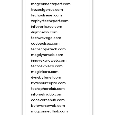
magconnectxpert.com
truzestgenius.com
techpulsenet.com
zephyrtechxpert.com
infovortexco.com
digizinelab.com
techwavego.com
codepulsex.com
techscopetech.com
magdynoweb.com
innovexaroweb.com
techreviveco.com
maglinkaro.com
dynabytenet.com
bytesourcepro.com
techspherelab.com
infomatrixlab.com
codeversehub.com
byteverseweb.com
magconnecthub.com