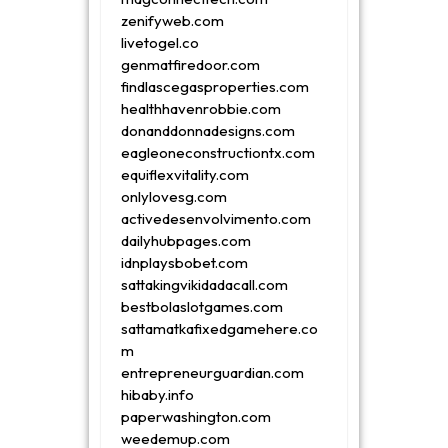
zenifyweb.com
livetogel.co
genmatfiredoor.com
findlascegasproperties.com
healthhavenrobbie.com
donanddonnadesigns.com
eagleoneconstructiontx.com
equiflexvitality.com
onlylovesg.com
activedesenvolvimento.com
dailyhubpages.com
idnplaysbobet.com
sattakingvikidadacall.com
bestbolaslotgames.com
sattamatkafixedgamehere.co
m
entrepreneurguardian.com
hibaby.info
paperwashington.com
weedemup.com