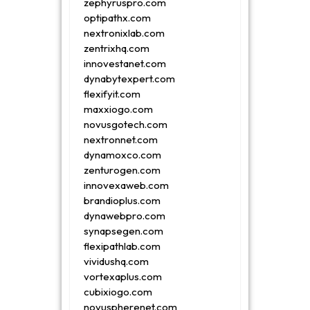
zephyruspro.com
optipathx.com
nextronixlab.com
zentrixhq.com
innovestanet.com
dynabytexpert.com
flexifyit.com
maxxiogo.com
novusgotech.com
nextronnet.com
dynamoxco.com
zenturogen.com
innovexaweb.com
brandioplus.com
dynawebpro.com
synapsegen.com
flexipathlab.com
vividushq.com
vortexaplus.com
cubixiogo.com
novuspherenet.com