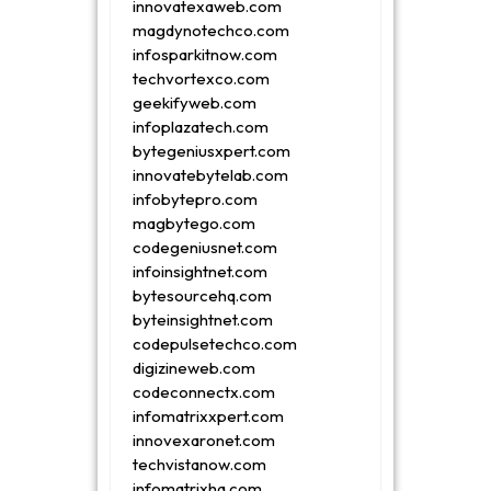
innovatexaweb.com
magdynotechco.com
infosparkitnow.com
techvortexco.com
geekifyweb.com
infoplazatech.com
bytegeniusxpert.com
innovatebytelab.com
infobytepro.com
magbytego.com
codegeniusnet.com
infoinsightnet.com
bytesourcehq.com
byteinsightnet.com
codepulsetechco.com
digizineweb.com
codeconnectx.com
infomatrixxpert.com
innovexaronet.com
techvistanow.com
infomatrixhq.com