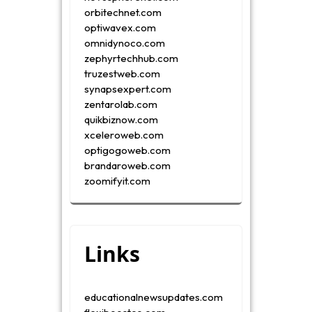
orbitechnet.com
optiwavex.com
omnidynoco.com
zephyrtechhub.com
truzestweb.com
synapsexpert.com
zentarolab.com
quikbiznow.com
xceleroweb.com
optigogoweb.com
brandaroweb.com
zoomifyit.com
Links
educationalnewsupdates.com