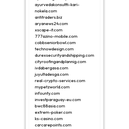
ayurvedakonsultti-kari-
nokela.com
antitraders.biz
aryanews24.com
xscape-it.com
777azino-mobile.com
cobbseniorbowl.com
technowdesign.com
durexsecurityandshipping.com
cityroofingandplannig.com
ivdabergasa.com
juyultadesga.com
real-crypto-services.com
mypetzworld.com
infounty.com
investparaguay-eu.com
bwc88asia.com
extrem-poker.com
ks-casino.com
carcarepoints.com