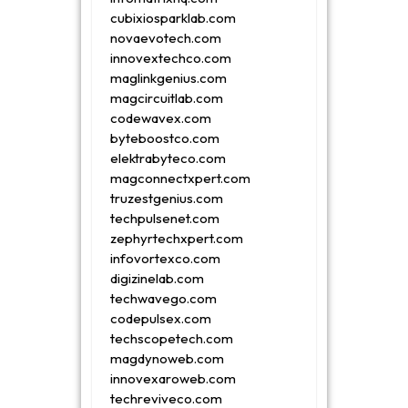
cubixiosparklab.com
novaevotech.com
innovextechco.com
maglinkgenius.com
magcircuitlab.com
codewavex.com
byteboostco.com
elektrabyteco.com
magconnectxpert.com
truzestgenius.com
techpulsenet.com
zephyrtechxpert.com
infovortexco.com
digizinelab.com
techwavego.com
codepulsex.com
techscopetech.com
magdynoweb.com
innovexaroweb.com
techreviveco.com