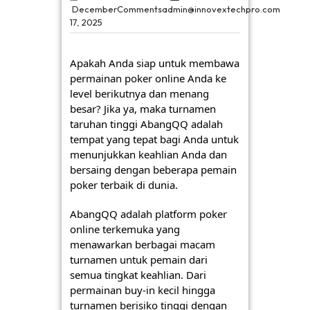
December
Comments
admin@innovextechpro.com
17, 2025
Apakah Anda siap untuk membawa
permainan poker online Anda ke
level berikutnya dan menang
besar? Jika ya, maka turnamen
taruhan tinggi AbangQQ adalah
tempat yang tepat bagi Anda untuk
menunjukkan keahlian Anda dan
bersaing dengan beberapa pemain
poker terbaik di dunia.
AbangQQ adalah platform poker
online terkemuka yang
menawarkan berbagai macam
turnamen untuk pemain dari
semua tingkat keahlian. Dari
permainan buy-in kecil hingga
turnamen berisiko tinggi dengan