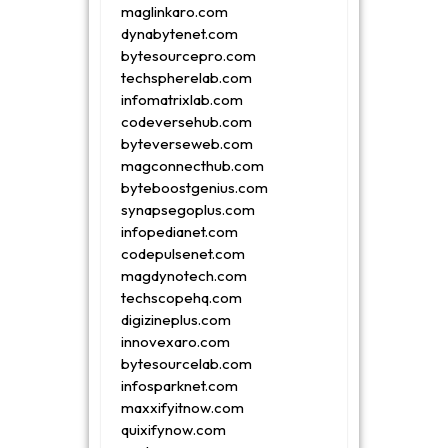
maglinkaro.com
dynabytenet.com
bytesourcepro.com
techspherelab.com
infomatrixlab.com
codeversehub.com
byteverseweb.com
magconnecthub.com
byteboostgenius.com
synapsegoplus.com
infopedianet.com
codepulsenet.com
magdynotech.com
techscopehq.com
digizineplus.com
innovexaro.com
bytesourcelab.com
infosparknet.com
maxxifyitnow.com
quixifynow.com