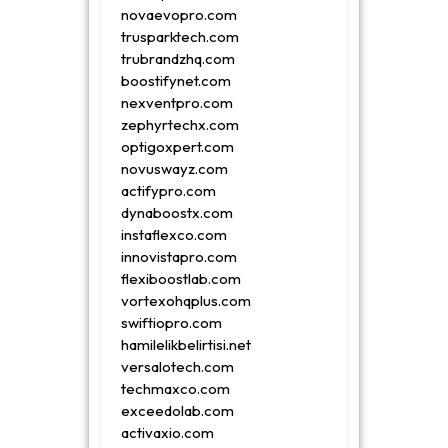
novaevopro.com
trusparktech.com
trubrandzhq.com
boostifynet.com
nexventpro.com
zephyrtechx.com
optigoxpert.com
novuswayz.com
actifypro.com
dynaboostx.com
instaflexco.com
innovistapro.com
flexiboostlab.com
vortexohqplus.com
swiftiopro.com
hamilelikbelirtisi.net
versalotech.com
techmaxco.com
exceedolab.com
activaxio.com