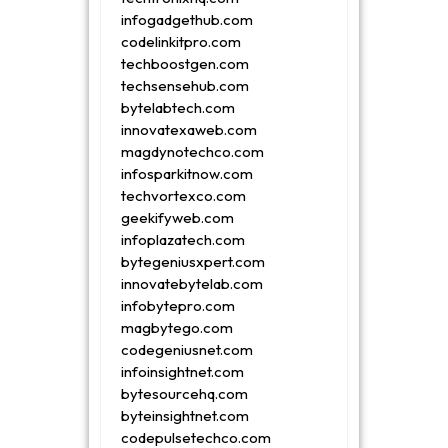
infogadgethub.com
codelinkitpro.com
techboostgen.com
techsensehub.com
bytelabtech.com
innovatexaweb.com
magdynotechco.com
infosparkitnow.com
techvortexco.com
geekifyweb.com
infoplazatech.com
bytegeniusxpert.com
innovatebytelab.com
infobytepro.com
magbytego.com
codegeniusnet.com
infoinsightnet.com
bytesourcehq.com
byteinsightnet.com
codepulsetechco.com