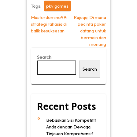
Tags:
pkv games
Post
Masterdomino99:
Rajaqq: Di mana
strategi rahasia di
pecinta poker
navigation
balik kesuksesan
datang untuk
bermain dan
menang
Search
Search
Recent Posts
Bebaskan Sisi Kompetitif
Anda dengan Dewaqq:
Tinjauan Komprehensif