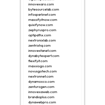
innovexaro.com
bytesourcelab.com
infosparknet.com
maxxifyitnow.com
quixifynow.com
zephyruspro.com
optipathx.com
nextronixlab.com
zentrixhq.com
innovestanet.com
dynabytexpert.com
flexifyit.com
maxxiogo.com
novusgotech.com
nextronnet.com
dynamoxco.com
zenturogen.com
innovexaweb.com
brandioplus.com
dynawebpro.com