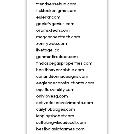
trendsensehub.com
ticktockenigma.com
eulerxr.com
geekifygenius.com
orbitextech.com
magconnecttech.com
zenifyweb.com
livetogel.co
genmatfiredoor.com
findlascegasproperties.com
healthhavenrobbie.com
donanddonnadesigns.com
eagleoneconstructiontx.com
equiflexvitality.com
onlylovesg.com
activedesenvolvimento.com
dailyhubpages.com
idnplaysbobet.com
sattakingvikidadacall.com
bestbolaslotgames.com