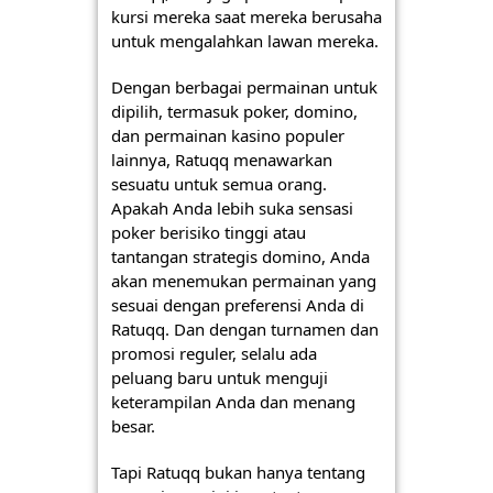
kursi mereka saat mereka berusaha
untuk mengalahkan lawan mereka.
Dengan berbagai permainan untuk
dipilih, termasuk poker, domino,
dan permainan kasino populer
lainnya, Ratuqq menawarkan
sesuatu untuk semua orang.
Apakah Anda lebih suka sensasi
poker berisiko tinggi atau
tantangan strategis domino, Anda
akan menemukan permainan yang
sesuai dengan preferensi Anda di
Ratuqq. Dan dengan turnamen dan
promosi reguler, selalu ada
peluang baru untuk menguji
keterampilan Anda dan menang
besar.
Tapi Ratuqq bukan hanya tentang