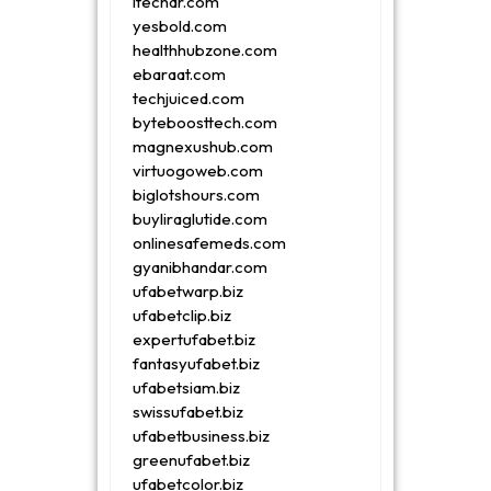
itechar.com
yesbold.com
healthhubzone.com
ebaraat.com
techjuiced.com
byteboosttech.com
magnexushub.com
virtuogoweb.com
biglotshours.com
buyliraglutide.com
onlinesafemeds.com
gyanibhandar.com
ufabetwarp.biz
ufabetclip.biz
expertufabet.biz
fantasyufabet.biz
ufabetsiam.biz
swissufabet.biz
ufabetbusiness.biz
greenufabet.biz
ufabetcolor.biz