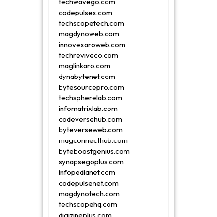
techwavego.com
codepulsex.com
techscopetech.com
magdynoweb.com
innovexaroweb.com
techreviveco.com
maglinkaro.com
dynabytenet.com
bytesourcepro.com
techspherelab.com
infomatrixlab.com
codeversehub.com
byteverseweb.com
magconnecthub.com
byteboostgenius.com
synapsegoplus.com
infopedianet.com
codepulsenet.com
magdynotech.com
techscopehq.com
digizineplus.com