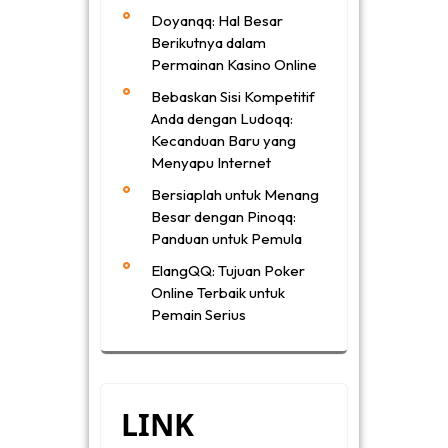
Doyanqq: Hal Besar
Berikutnya dalam
Permainan Kasino Online
Bebaskan Sisi Kompetitif
Anda dengan Ludoqq:
Kecanduan Baru yang
Menyapu Internet
Bersiaplah untuk Menang
Besar dengan Pinoqq:
Panduan untuk Pemula
ElangQQ: Tujuan Poker
Online Terbaik untuk
Pemain Serius
LINK