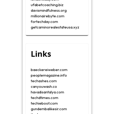
ufabetcoaching.biz
davismindfulness.org
millionairebyte.com
fortechday.com
getcaminorealestateusa.xyz
Links
baeckereiweber.com
peoplemagazine.info
techashes.com
canyouwash.co
havadisantalya.com
techdtimes.com
techieboot.com
gundembalikesir.com