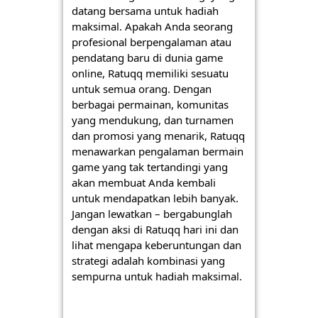
datang bersama untuk hadiah
maksimal. Apakah Anda seorang
profesional berpengalaman atau
pendatang baru di dunia game
online, Ratuqq memiliki sesuatu
untuk semua orang. Dengan
berbagai permainan, komunitas
yang mendukung, dan turnamen
dan promosi yang menarik, Ratuqq
menawarkan pengalaman bermain
game yang tak tertandingi yang
akan membuat Anda kembali
untuk mendapatkan lebih banyak.
Jangan lewatkan – bergabunglah
dengan aksi di Ratuqq hari ini dan
lihat mengapa keberuntungan dan
strategi adalah kombinasi yang
sempurna untuk hadiah maksimal.