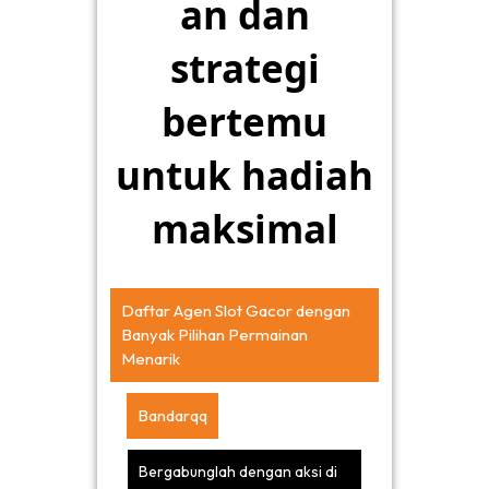
an dan
strategi
bertemu
untuk hadiah
maksimal
Daftar Agen Slot Gacor dengan
Banyak Pilihan Permainan
Menarik
Bandarqq
Bergabunglah dengan aksi di