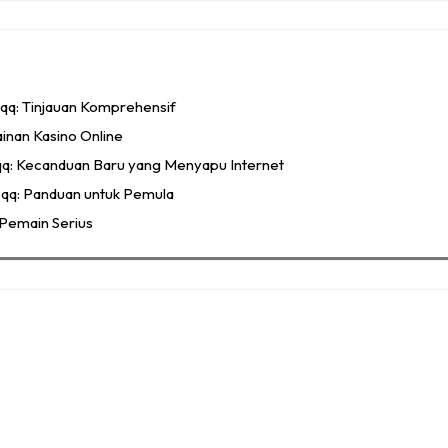
qq: Tinjauan Komprehensif
inan Kasino Online
qq: Kecanduan Baru yang Menyapu Internet
oqq: Panduan untuk Pemula
 Pemain Serius