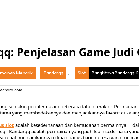
q: Penjelasan Game Judi 
,
rmainan Menarik
Bandarqq
Slot
Bangkitnya Bandarqq: P
techpro.com
ang semakin populer dalam beberapa tahun terakhir. Permainan 
tama yang membedakannya dan menjadikannya favorit di kalang
us slot
adalah kesederhanaan dan kemudahan bermainnya. Tidak s
gi, Bandarqq adalah permainan yang jauh lebih sederhana yan
ya cepat, menjadikannya pilihan bagus bagi mereka yang mencar