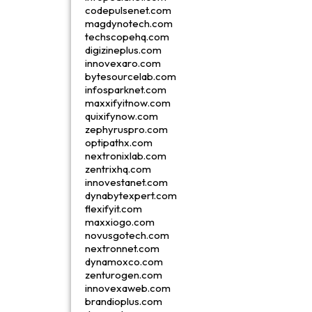
codepulsenet.com
magdynotech.com
techscopehq.com
digizineplus.com
innovexaro.com
bytesourcelab.com
infosparknet.com
maxxifyitnow.com
quixifynow.com
zephyruspro.com
optipathx.com
nextronixlab.com
zentrixhq.com
innovestanet.com
dynabytexpert.com
flexifyit.com
maxxiogo.com
novusgotech.com
nextronnet.com
dynamoxco.com
zenturogen.com
innovexaweb.com
brandioplus.com