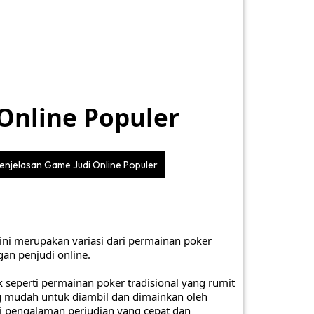
Online Populer
enjelasan Game Judi Online Populer
ini merupakan variasi dari permainan poker
an penjudi online.
eperti permainan poker tradisional yang rumit
g mudah untuk diambil dan dimainkan oleh
i pengalaman perjudian yang cepat dan