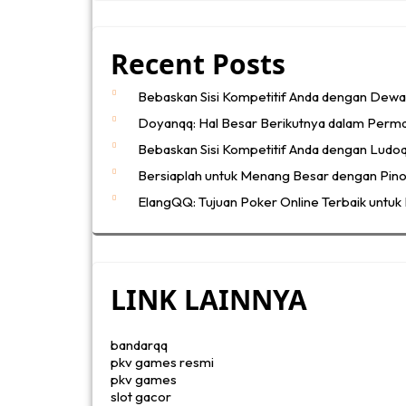
Recent Posts
Bebaskan Sisi Kompetitif Anda dengan Dewa
Doyanqq: Hal Besar Berikutnya dalam Perma
Bebaskan Sisi Kompetitif Anda dengan Ludo
Bersiaplah untuk Menang Besar dengan Pin
ElangQQ: Tujuan Poker Online Terbaik untuk
LINK LAINNYA
bandarqq
pkv games resmi
pkv games
slot gacor