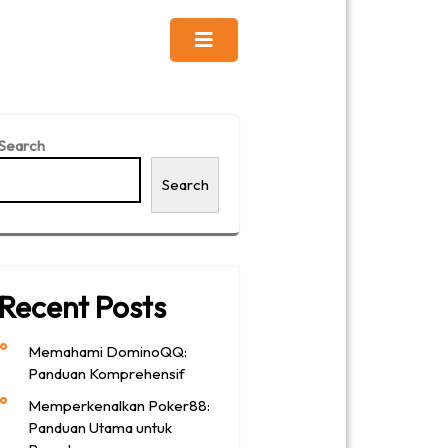
Search
Search
Recent Posts
Memahami DominoQQ:
Panduan Komprehensif
Memperkenalkan Poker88:
Panduan Utama untuk