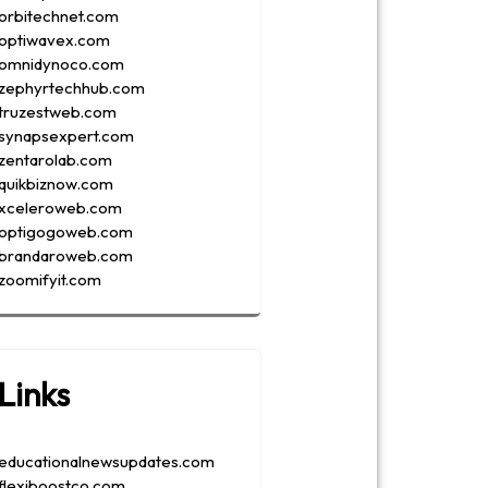
orbitechnet.com
optiwavex.com
omnidynoco.com
zephyrtechhub.com
truzestweb.com
synapsexpert.com
zentarolab.com
quikbiznow.com
xceleroweb.com
optigogoweb.com
brandaroweb.com
zoomifyit.com
Links
educationalnewsupdates.com
flexiboostco.com