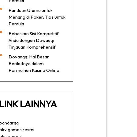
Pemula
Panduan Utama untuk
Menang di Poker: Tips untuk
Pemula
Bebaskan Sisi Kompetitif
Anda dengan Dewaqq:
Tinjauan Komprehensif
Doyanqq: Hal Besar
Berikutnya dalam
Permainan Kasino Online
LINK LAINNYA
bandarqq
pkv games resmi
pkv games