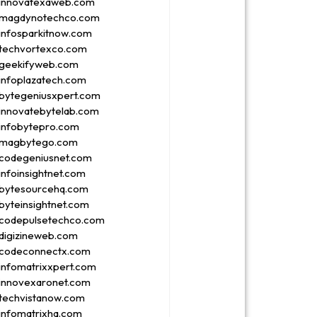
innovatexaweb.com
magdynotechco.com
infosparkitnow.com
techvortexco.com
geekifyweb.com
infoplazatech.com
bytegeniusxpert.com
innovatebytelab.com
infobytepro.com
magbytego.com
codegeniusnet.com
infoinsightnet.com
bytesourcehq.com
byteinsightnet.com
codepulsetechco.com
digizineweb.com
codeconnectx.com
infomatrixxpert.com
innovexaronet.com
techvistanow.com
infomatrixhq.com