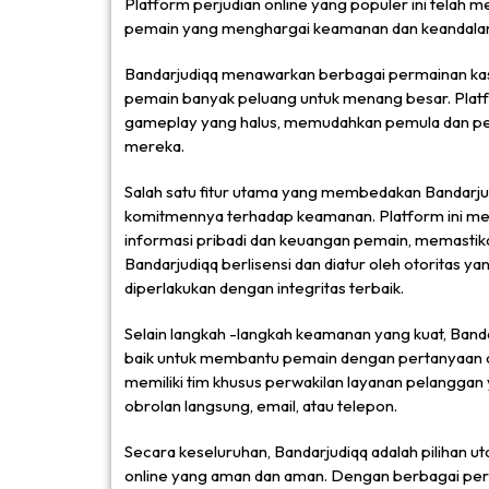
Platform perjudian online yang populer ini telah m
pemain yang menghargai keamanan dan keandala
Bandarjudiqq menawarkan berbagai permainan kasi
pemain banyak peluang untuk menang besar. Plat
gameplay yang halus, memudahkan pemula dan pe
mereka.
Salah satu fitur utama yang membedakan Bandarjudi
komitmennya terhadap keamanan. Platform ini men
informasi pribadi dan keuangan pemain, memastika
Bandarjudiqq berlisensi dan diatur oleh otoritas 
diperlakukan dengan integritas terbaik.
Selain langkah -langkah keamanan yang kuat, Ban
baik untuk membantu pemain dengan pertanyaan at
memiliki tim khusus perwakilan layanan pelanggan
obrolan langsung, email, atau telepon.
Secara keseluruhan, Bandarjudiqq adalah pilihan 
online yang aman dan aman. Dengan berbagai per