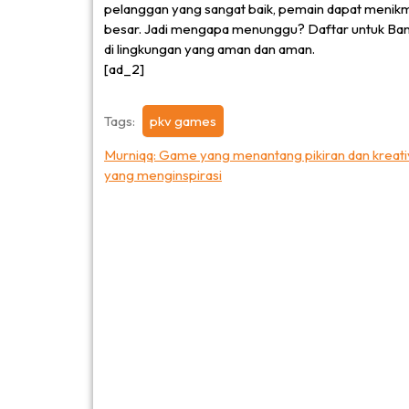
pelanggan yang sangat baik, pemain dapat menik
besar. Jadi mengapa menunggu? Daftar untuk Band
di lingkungan yang aman dan aman.
[ad_2]
Tags:
pkv games
Post
Murniqq: Game yang menantang pikiran dan kreati
yang menginspirasi
navigation