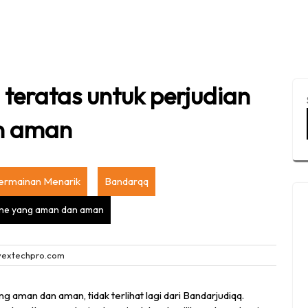
 teratas untuk perjudian
n aman
Permainan Menarik
Bandarqq
nline yang aman dan aman
vextechpro.com
 aman dan aman, tidak terlihat lagi dari Bandarjudiqq.